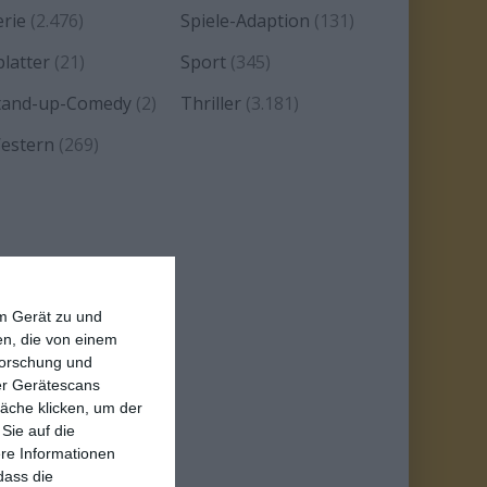
erie
(2.476)
Spiele-Adaption
(131)
platter
(21)
Sport
(345)
tand-up-Comedy
(2)
Thriller
(3.181)
estern
(269)
em Gerät zu und
n, die von einem
forschung und
ber Gerätescans
äche klicken, um der
Sie auf die
ere Informationen
dass die