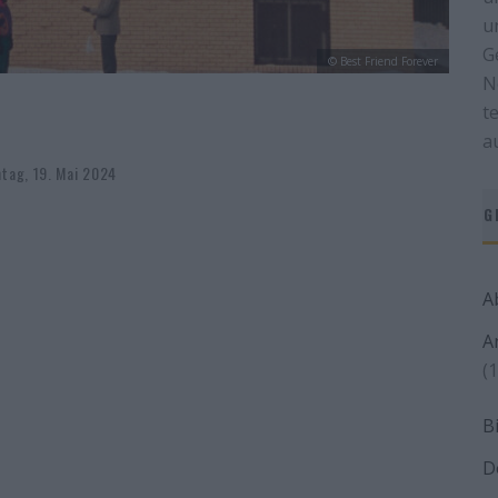
u
G
© Best Friend Forever
N
t
a
tag, 19. Mai 2024
G
A
A
(1
B
D