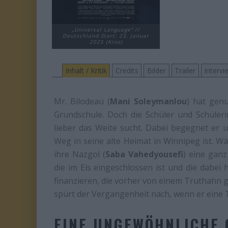
„Universal Language“ //
Deutschland-Start: 23. Januar
2025 (Kino)
Inhalt / Kritik
Credits
Bilder
Trailer
Intervi
Mr. Bilodeau (
Mani Soleymanlou
) hat genu
Grundschule. Doch die Schüler und Schüleri
lieber das Weite sucht. Dabei begegnet er 
Weg in seine alte Heimat in Winnipeg ist. W
ihre Nazgol (
Saba Vahedyousefi
) eine ganz
die im Eis eingeschlossen ist und die dabei h
finanzieren, die vorher von einem Truthahn 
spürt der Vergangenheit nach, wenn er eine 
EINE UNGEWÖHNLICHE 