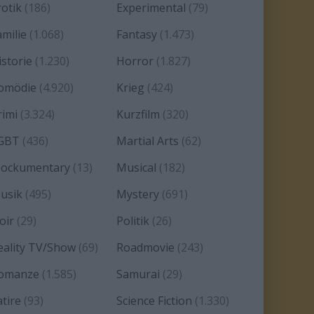
rotik
(186)
Experimental
(79)
amilie
(1.068)
Fantasy
(1.473)
istorie
(1.230)
Horror
(1.827)
omödie
(4.920)
Krieg
(424)
rimi
(3.324)
Kurzfilm
(320)
GBT
(436)
Martial Arts
(62)
ockumentary
(13)
Musical
(182)
usik
(495)
Mystery
(691)
oir
(29)
Politik
(26)
eality TV/Show
(69)
Roadmovie
(243)
omanze
(1.585)
Samurai
(29)
atire
(93)
Science Fiction
(1.330)