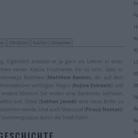
E
F
H
K
ew
Filmfeste
Kaufen / Streamen
K
g. Eigentlich arbeitet er ja gern als Lehrer in einer
L
nnen seiner Klasse frustrieren ihn so sehr, dass er
M
unterwegs Matthew (
Matthew Rankin
), der auf dem
ährenddessen verfolgen Negin (
Rojina Esmaeili
) und
M
 andere Mission: Sie wollen eine Banknote befreien,
N
elfen soll, Omid (
Sobhan Javadi
) eine neue Brille zu
R
gestohlen wurde. Und auch Massoud (
Pirouz Nemati
)
Touristengruppe durch die Stadt führt …
R
S
GESCHICHTE