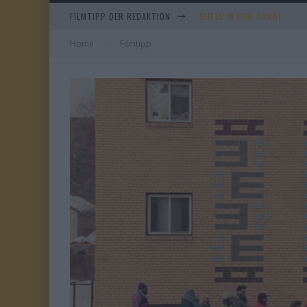
FILMTIPP DER REDAKTION
EVERYTIME
Home
Filmtipp
WHAM! – 10 DAYS IN CHIN
TANGLES
DUELL IN DER SONNE