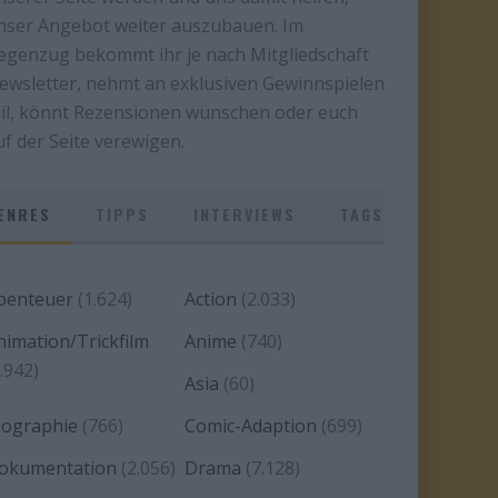
nser Angebot weiter auszubauen. Im
egenzug bekommt ihr je nach Mitgliedschaft
ewsletter, nehmt an exklusiven Gewinnspielen
eil, könnt Rezensionen wünschen oder euch
uf der Seite verewigen.
ENRES
TIPPS
INTERVIEWS
TAGS
benteuer
(1.624)
Action
(2.033)
nimation/Trickfilm
Anime
(740)
.942)
Asia
(60)
iographie
(766)
Comic-Adaption
(699)
okumentation
(2.056)
Drama
(7.128)