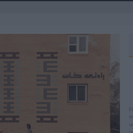
A
E
m
u
u