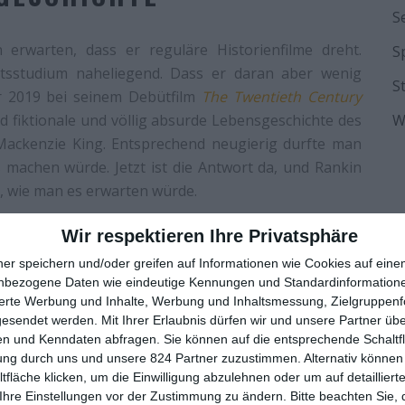
S
erwarten, dass er reguläre Historienfilme dreht.
S
tsstudium naheliegend. Dass er daran aber wenig
S
ur 2019 bei seinem Debütfilm
The Twentieth Century
d fiktionale und völlig absurde Lebensgeschichte des
W
Mackenzie King. Entsprechend neugierig durfte man
 machen würde. Jetzt ist die Antwort da, und Rankin
n, wie man es erwarten würde.
ngewöhnlicher, als es sein preisgekröntes Debüt war.
Wir respektieren Ihre Privatsphäre
s hier keine Hauptfigur, sondern mehrere parallel
ner speichern und/oder greifen auf Informationen wie Cookies auf ein
The Twentieth Century
in seiner alternativen
nbezogene Daten wie eindeutige Kennungen und Standardinformatione
erfolgte der Film doch ein einigermaßen klar zu
sierte Werbung und Inhalte, Werbung und Inhaltsmessung, Zielgruppen
ß man nicht, wohin die Reise geht. Tatsächlich kann
gesendet werden.
Mit Ihrer Erlaubnis dürfen wir und unsere Partner ü
n und Kenndaten abfragen. Sie können auf die entsprechende Schaltfl
 wo es gerade ist. Zwar spielt der Film zweifelsfrei in
ung durch uns und unsere 824 Partner zuzustimmen. Alternativ können 
el Farsi gesprochen, wenn das Land eine größere
fläche klicken, um die Einwilligung abzulehnen oder um auf detailliert
ch bei der Anfangsszene in der Schule verwirrend, die
Ihre Einstellungen vor der Zustimmung zu ändern.
Bitte beachten Sie, 