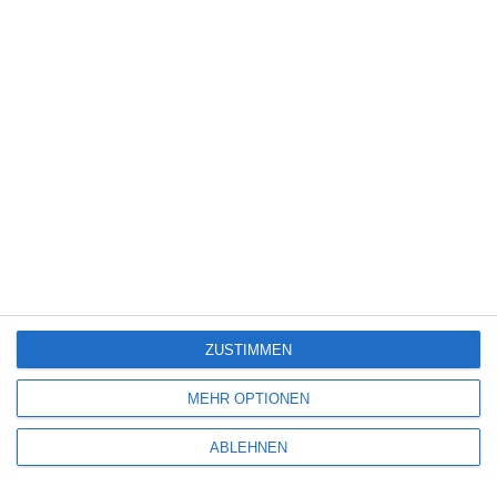
Freitag, 10. Juli 2026
5
SPAZIERGANG NACH SYRAKUS
Bianka Piringer
Deutschland
Drama
Historie
Sonntag, 28. Juni 2026
ZUSTIMMEN
MEHR OPTIONEN
SCHREIBE EINEN KOMMENTAR
ABLEHNEN
Deine E-Mail-Adresse wird nicht veröffentlicht.
Erforderliche Felder sind