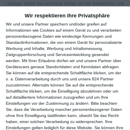
Leipziger Nacht wie verlorene Seelen um ein flackerndes Licht
aus Sehnsucht, Verständnis und Hoffnung.
Wir respektieren Ihre Privatsphäre
STILLES EINVERSTÄNDNIS
Wir und unsere Partner speichern und/oder greifen auf
Informationen wie Cookies auf einem Gerät zu und verarbeiten
personenbezogene Daten wie eindeutige Kennungen und
Ein Wohnblock: Im dunklen Treppenhaus steht die
Standardinformationen, die von einem Gerät für personalisierte
strenggläubige Aischa am Fenster, schaut hinunter auf die
Werbung und Inhalte, Werbung und Inhaltsmessung,
Lichter des Leipziger Hauptbahnhofs. Im Mund hat sie eine
Zielgruppenforschung und Serviceentwicklung gesendet
Zigarette, die aber nicht brennt. Sie nimmt das verbotene
werden.
Mit Ihrer Erlaubnis dürfen wir und unsere Partner über
Genussmittel in die Hand, wirkt unruhig und verwirrt. Soll sie
Gerätescans genaue Standortdaten und Kenndaten abfragen.
Sie können auf die entsprechende Schaltfläche klicken, um der
oder soll sie nicht? Dann Großaufnahme: Wie aus dem Nichts
o. a. Datenverarbeitung durch uns und unsere 824 Partner
taucht Jens auf. „Brauchst du Feuer“, fragt er. Jens schaut
zuzustimmen. Alternativ können Sie auf die entsprechende
genau hin, wie Aischa den Rauch einsaugt. Seine Augen
Schaltfläche klicken, um die Einwilligung abzulehnen oder um
leuchten. Dann sagt er seinen Namen und sie nennt ihren. Das
auf detailliertere Informationen zuzugreifen und um Ihre
ist vorerst alles, die Montage schneidet zur nächsten
Einstellungen vor der Zustimmung zu ändern.
Bitte beachten
Geschichte.
Sie, dass die Verarbeitung mancher personenbezogener Daten
ohne Ihre Einwilligung stattfinden kann, obwohl Sie das Recht
Und doch ist so viel passiert in ein, zwei Minuten. Ganz
haben, einer solchen Verarbeitung zu widersprechen. Ihre
offensichtlich herrscht ein tiefes, unausgesprochenes
Einstellungen gelten lediglich für diese Website. Sie können Ihre