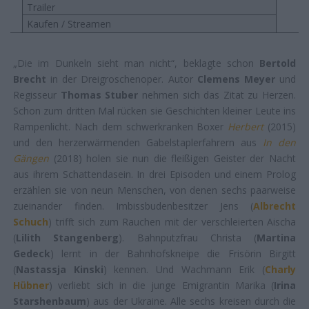
Trailer
Kaufen / Streamen
„Die im Dunkeln sieht man nicht“, beklagte schon
Bertold
Brecht
in der Dreigroschenoper. Autor
Clemens Meyer
und
Regisseur
Thomas Stuber
nehmen sich das Zitat zu Herzen.
Schon zum dritten Mal rücken sie Geschichten kleiner Leute ins
Rampenlicht. Nach dem schwerkranken Boxer
Herbert
(2015)
und den herzerwärmenden Gabelstaplerfahrern aus
In den
Gängen
(2018) holen sie nun die fleißigen Geister der Nacht
aus ihrem Schattendasein. In drei Episoden und einem Prolog
erzählen sie von neun Menschen, von denen sechs paarweise
zueinander finden. Imbissbudenbesitzer Jens (
Albrecht
Schuch
) trifft sich zum Rauchen mit der verschleierten Aischa
(
Lilith Stangenberg
). Bahnputzfrau Christa (
Martina
Gedeck
) lernt in der Bahnhofskneipe die Frisörin Birgitt
(
Nastassja Kinski
) kennen. Und Wachmann Erik (
Charly
Hübner
) verliebt sich in die junge Emigrantin Marika (
Irina
Starshenbaum
) aus der Ukraine. Alle sechs kreisen durch die