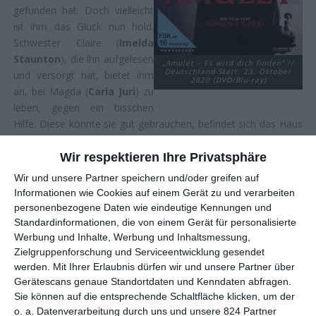
gefunden hat. Doch vielleicht
ist ihm das Glück nun hold.
Schwester Claire (
Imelda
Staunton
), die ihn aufgelesen
„Amulet – Es wird dich finden“ //
Deutschland-Start: 23. Oktober
und versorgt hat, bietet ihm
2020 (DVD/Blu-ray)
an, bei Magda (
Carla Juri
) zu
leben, gegen ein bisschen
Hilfe. Diese könnte sie gut gebrauchen, befindet sich das Haus
doch in einem erbärmlichen Zustand. Außerdem muss sie sich
um ihre schwierige Mutter kümmern, die im Sterben liegt und
Wir respektieren Ihre Privatsphäre
viel Aufmerksamkeit einfordert. Zunächst fühlt sich Tomaz
Wir und unsere Partner speichern und/oder greifen auf
nicht wohl mit diesem Arrangement, stimmt letzten Endes aber
Informationen wie Cookies auf einem Gerät zu und verarbeiten
zu – ohne zu wissen, worauf er sich dabei einlässt …
personenbezogene Daten wie eindeutige Kennungen und
Standardinformationen, die von einem Gerät für personalisierte
Dass es Regisseurinnen deutlich schwieriger haben, im
Werbung und Inhalte, Werbung und Inhaltsmessung,
Filmgeschäft Fuß zu fassen als ihre männlichen Kollegen, das
Zielgruppenforschung und Serviceentwicklung gesendet
ist nun nicht wirklich ein Geheimnis. Und auch wenn sich da in
werden.
Mit Ihrer Erlaubnis dürfen wir und unsere Partner über
den letzten Jahren einiges getan hat, beispielsweise Festivals
Gerätescans genaue Standortdaten und Kenndaten abfragen.
erkannt haben, dass da viel Nachholbedarf herrscht im Hinblick
Sie können auf die entsprechende Schaltfläche klicken, um der
auf Gleichberechtigung, der Weg ist noch lang. Das gilt
o. a. Datenverarbeitung durch uns und unsere 824 Partner