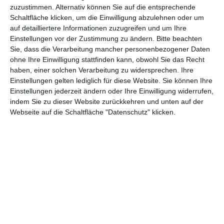
zuzustimmen. Alternativ können Sie auf die entsprechende
insbesondere für das Genrekino, wo Frauen nach wie vor sehr
Schaltfläche klicken, um die Einwilligung abzulehnen oder um
schlecht vertreten sind. Dann und wann gibt es natürlich schon
auf detailliertere Informationen zuzugreifen und um Ihre
Beispiele dafür, wie Filmemacherinnen aufsehenerregende
Einstellungen vor der Zustimmung zu ändern.
Bitte beachten
Horrorwerke schaffen. Die Aufmerksamkeit hält meistens aber
Sie, dass die Verarbeitung mancher personenbezogener Daten
nur diesen einen Film an, bevor die Frauen dahinter wieder in
ohne Ihre Einwilligung stattfinden kann, obwohl Sie das Recht
der Versenkung verschwinden, trotz ihres Talentes von vielen
haben, einer solchen Verarbeitung zu widersprechen. Ihre
ignoriert.
Einstellungen gelten lediglich für diese Website. Sie können Ihre
Einstellungen jederzeit ändern oder Ihre Einwilligung widerrufen,
Der weibliche Blick in den Abgrund
indem Sie zu dieser Website zurückkehren und unten auf der
Umso schöner war es, als auf dem
Sundance Film Festival
Webseite auf die Schaltfläche "Datenschutz" klicken.
2020
zwei weitere Künstlerinnen sich gewagt haben, das
männlich dominierte Horrorgenre anzunehmen und darüber
hinaus auch auf eine ganz eigene Weise für sich neu
interpretierten. Der erste war
Relic
, in dem
Natalie Erika
James
das klassische Haunted-House-Szenario mit einem
Familiendrama um Demenz und Entfremdung kombinierte. Der
zweite war
Amulet
von
Romola Garai
, die zuvor als
Schauspielerin tätig war und hier ihr Debüt als Regisseurin und
Drehbuchautorin abgab. Beide nahmen Vorgaben des Genres
auf, besuchten bekannte Orte, suchten dort aber eigene