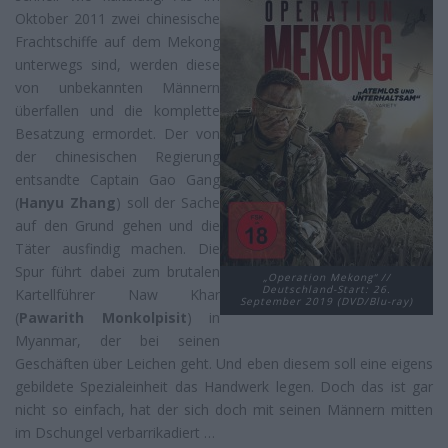
Oktober 2011 zwei chinesische
Frachtschiffe auf dem Mekong
unterwegs sind, werden diese
von unbekannten Männern
überfallen und die komplette
Besatzung ermordet. Der von
der chinesischen Regierung
entsandte Captain Gao Gang
(
Hanyu Zhang
) soll der Sache
auf den Grund gehen und die
Täter ausfindig machen. Die
Spur führt dabei zum brutalen
„Operation Mekong“ //
Deutschland-Start: 26.
Kartellführer Naw Khar
September 2019 (DVD/Blu-ray)
(
Pawarith Monkolpisit
) in
Myanmar, der bei seinen
Geschäften über Leichen geht. Und eben diesem soll eine eigens
gebildete Spezialeinheit das Handwerk legen. Doch das ist gar
nicht so einfach, hat der sich doch mit seinen Männern mitten
im Dschungel verbarrikadiert …