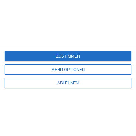
72 HOURS (2026)
Oliver Armknecht
Komödie
Netflix
USA
Freitag, 24. Juli 2026
6
ZUSTIMMEN
MEHR OPTIONEN
ABLEHNEN
HELDEN DER NACHT
Oliver Armknecht
Drama
Krimi
USA
Sonntag, 12. Juli 2026