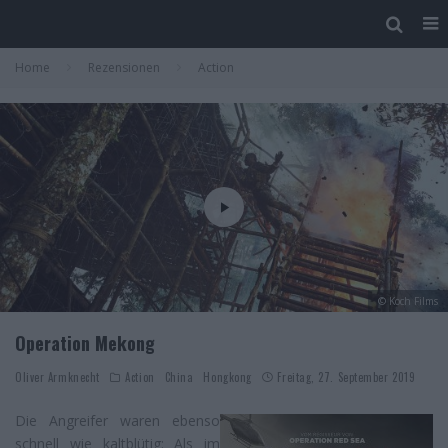
Home
Rezensionen
Action
© Koch Films
Operation Mekong
Oliver Armknecht
Action
China
Hongkong
Freitag, 27. September 2019
Die Angreifer waren ebenso
schnell wie kaltblütig: Als im