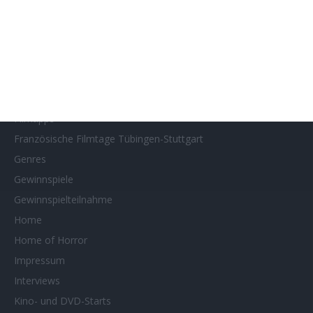
Filmstarts 2023
Filmstarts 2024
Filmstarts 2025
Filmstarts 2026
Filmtastic
Filmtipps
Französische Filmtage Tübingen-Stuttgart
Genres
Gewinnspiele
Gewinnspielteilnahme
Home
Home of Horror
Impressum
Interviews
Kino- und DVD-Starts