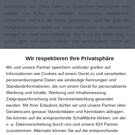
Actionfilme aus China haben es inzwischen hierzulande eher
schwer. Die früher so beliebten historischen Martial-Arts-
Schlachten sind aus der Mode gekommen, auch die gute alte
Hongkong-Action findet so nicht mehr statt. An Alternativen
mangelt es zwar nicht unbedingt, das Reich der Mitte mag es
schon gern mal etwas heftiger und spektakulärer. Doch der
Export hakt ein wenig. Ein Grund dafür: Die Blockbuster von
heute sind schon sehr patriotisch, wenn nicht gar nationalistisch
Wir respektieren Ihre Privatsphäre
gestaltet, was Kassenschlager wie
Wolf Warrior
bzw.
Wolf
Wir und unsere Partner speichern und/oder greifen auf
Warrior 2
ein wenig befremdlich werden lässt – zumindest für
Informationen wie Cookies auf einem Gerät zu und verarbeiten
Nicht-Chinesen.
personenbezogene Daten wie eindeutige Kennungen und
Standardinformationen, die von einem Gerät für personalisierte
Wir sind das Gesetz!
Werbung und Inhalte, Werbung und Inhaltsmessung,
Ganz frei von diesen Untertönen ist
Operation Mekong
nicht,
Zielgruppenforschung und Serviceentwicklung gesendet
ein weiterer dieser groß angelegten Actionspektakel Made in
werden.
Mit Ihrer Erlaubnis dürfen wir und unsere Partner über
China. Dass bei der dem Film zugrundeliegenden Jagd auf Naw
Gerätescans genaue Standortdaten und Kenndaten abfragen.
Khar andere Länder eine größere Rolle spielen, das wird hier ein
Sie können auf die entsprechende Schaltfläche klicken, um der
wenig verschwiegen. Stattdessen sind es in erster Linie die
o. a. Datenverarbeitung durch uns und unsere 824 Partner
Chinesen, welche für Recht und Ordnung sorgen können. Und
zuzustimmen. Alternativ können Sie auf die entsprechende