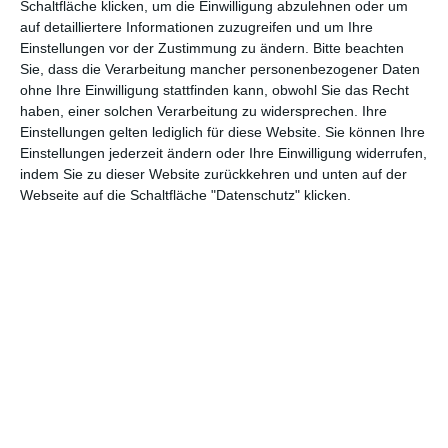
auch, dass an Bord der angegriffenen Schiffe Drogenspuren
Schaltfläche klicken, um die Einwilligung abzulehnen oder um
gefunden wurden, muss im Publikum niemand wissen. Das
auf detailliertere Informationen zuzugreifen und um Ihre
verhindert nur die Schwarzweiß-Zeichnung, welche uns ganz
Einstellungen vor der Zustimmung zu ändern.
Bitte beachten
genau sagt, wer gut und wer böse. Und das müssen wir doch
Sie, dass die Verarbeitung mancher personenbezogener Daten
ohne Ihre Einwilligung stattfinden kann, obwohl Sie das Recht
wissen, damit wir kräftig anfeuern können.
haben, einer solchen Verarbeitung zu widersprechen. Ihre
Einstellungen gelten lediglich für diese Website. Sie können Ihre
Einstellungen jederzeit ändern oder Ihre Einwilligung widerrufen,
indem Sie zu dieser Website zurückkehren und unten auf der
Webseite auf die Schaltfläche "Datenschutz" klicken.
Wobei, ganz so wichtig war das Regisseur
Dante Lam
und
seinen vier Co-Autoren dann doch nicht. Figurenzeichnung
gehört sicherlich nicht zu den großen Stärken von
Operation
Mekong
. Der Drogenbaron, dessen Bekanntschaft wir später