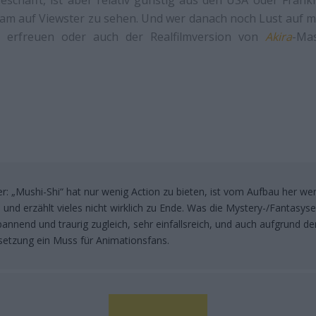
eschafft, ist aber relativ günstig aus den USA oder Fran
ream auf Viewster zu sehen. Und wer danach noch Lust auf me
el erfreuen oder auch der Realfilmversion von
Akira
-Ma
ßer: „Mushi-Shi“ hat nur wenig Action zu bieten, ist vom Aufbau her we
und erzählt vieles nicht wirklich zu Ende. Was die Mystery-/Fantasyse
spannend und traurig zugleich, sehr einfallsreich, und auch aufgrund de
setzung ein Muss für Animationsfans.