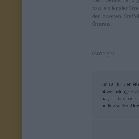
nach Deutschland g
bzw. als legaler St
der zweiten Staff
Ôtomo
.
(Anzeige)
Ein Fall für Genie
abwechslungsreich 
hat, ist dafür oft 
audiovisuellen Um