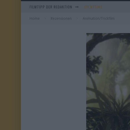
FILMTIPP DER REDAKTION
EVERYTIME
Home
Rezensionen
Animation/Trickfilm
WHAM! – 10 DAYS IN CHIN
IM SPIEGEL MEINER MUTTE
DUELL IN DER SONNE