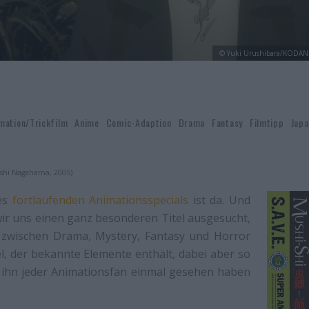
© Yuki Urushibara/KODAN
mation/Trickfilm
Anime
Comic-Adaption
Drama
Fantasy
Filmtipp
Japa
oshi Nagahama, 2005)
res
fortlaufenden Animationsspecials
ist da. Und
ir uns einen ganz besonderen Titel ausgesucht,
 zwischen Drama, Mystery, Fantasy und Horror
tel, der bekannte Elemente enthält, dabei aber so
ss ihn jeder Animationsfan einmal gesehen haben