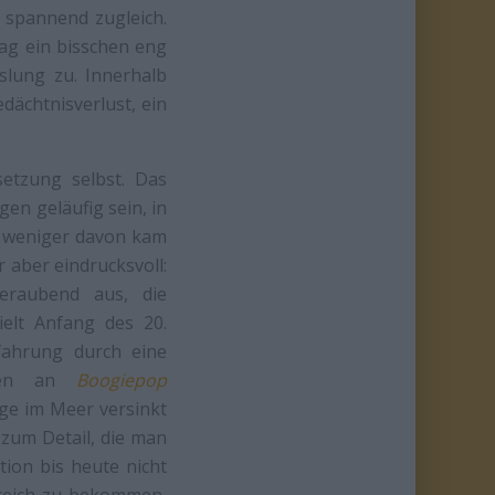
spannend zugleich.
ag ein bisschen eng
lung zu. Innerhalb
dächtnisverlust, ein
setzung selbst. Das
gen geläufig sein, in
h weniger davon kam
 aber eindrucksvoll:
eraubend aus, die
ielt Anfang des 20.
fahrung durch eine
enten an
Boogiepop
lge im Meer versinkt
 zum Detail, die man
ion bis heute nicht