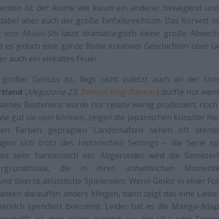
enten ist der Anime wie kaum ein anderer bewegend und 
dabei aber auch der große Einfallsreichtum. Das Korsett m
pt von
Mushi-Shi
lässt dramaturgisch keine große Abwechs
 es jedoch eine ganze Reihe kreativer Geschichten über Ge
r auch ein eiskaltes Feuer.
 großer Genuss ist, liegt nicht zuletzt auch an der Um
rtland
(
Megazone 23
,
Demon King Daimao
) dürfte nur weni
 seines Bestehens wurde nur relativ wenig produziert, noc
ie gut sie sein können, zeigen die japanischen Künstler hier
en Farben geprägten Landschaften sehen oft atemb
gen sich trotz des historischen Settings – die Serie sp
ist sehr harmonisch ein. Abgerundet wird die Sinneser
ntergrundmusik, die in ihren unheimlichen Mom
und diverse akustische Spielereien: Wenn Ginko in einer Fo
nken daraufhin anders klingen, dann zeigt das eine Liebe
Bereich spendiert bekommt. Leider hat es die Manga-Adapt