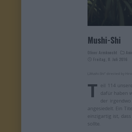
Mushi-Shi
Oliver Armknecht
Ani
Freitag, 8. Juli 2016
(„Mushi-Shi“ directed by Hir
T
eil 114 unse
dafür haben w
der irgendwo
angesiedelt. Ein Ti
einzigartig ist, da
sollte.