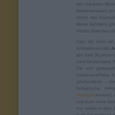
den stärksten Mom
Bemerkenswert ist 
sitzen, das Konze
dieses Rahmens gibt
blindes Mädchen ode
Dass die Serie ein
Animationsstudio
A
den bald 38 Jahren
nach Deutschland. W
Die von gedämpft
Computereffekte fü
Jahrhunderts – me
fantastische Hi
Phantom
erinnert, 
und auch seine Geda
nur selten in dem 