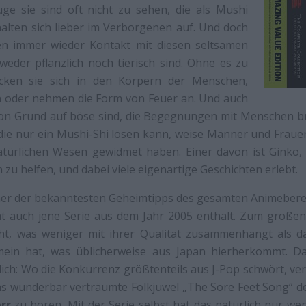
e sie sind oft nicht zu sehen, die als Mushi
lten sich lieber im Verborgenen auf. Und doch
n immer wieder Kontakt mit diesen seltsamen
eder pflanzlich noch tierisch sind. Ohne es zu
ecken sie sich in den Körpern der Menschen,
in oder nehmen die Form von Feuer an. Und auch
on Grund auf böse sind, die Begegnungen mit Menschen b
 die nur ein Mushi-Shi lösen kann, weise Männer und Fraue
türlichen Wesen gewidmet haben. Einer davon ist Ginko,
 zu helfen, und dabei viele eigenartige Geschichten erlebt.
ner der bekanntesten Geheimtipps des gesamten Animeberei
cht auch jene Serie aus dem Jahr 2005 enthält. Zum große
ht, was weniger mit ihrer Qualität zusammenhängt als d
ein hat, was üblicherweise aus Japan hierherkommt. D
lich: Wo die Konkurrenz größtenteils aus J-Pop schwört, ver
das wunderbar verträumte Folkjuwel „The Sore Feet Song“ de
err
zu hören. Mit der Serie selbst hat das natürlich nur wen