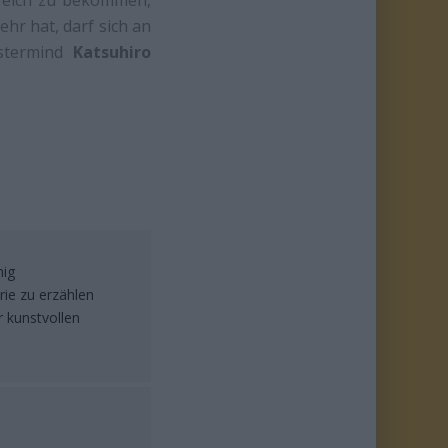
kreich zu bekommen,
hr hat, darf sich an
stermind
Katsuhiro
nig
rie zu erzählen
r kunstvollen