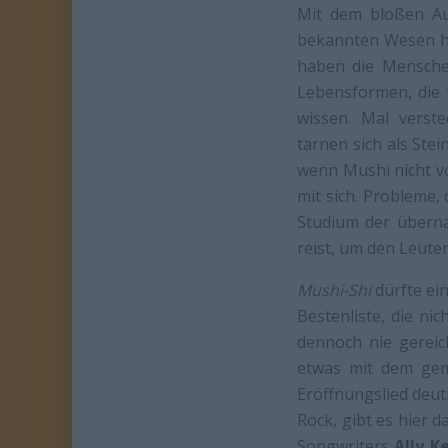
Mit dem bloßen Aug
bekannten Wesen ha
haben die Mensche
Lebensformen, die w
wissen. Mal verst
tarnen sich als Ste
wenn Mushi nicht v
mit sich. Probleme,
Studium der überna
reist, um den Leuten
Mushi-Shi
dürfte ei
Bestenliste, die ni
dennoch nie gereic
etwas mit dem gem
Eröffnungslied deut
Rock, gibt es hier 
Songwriters
Ally K