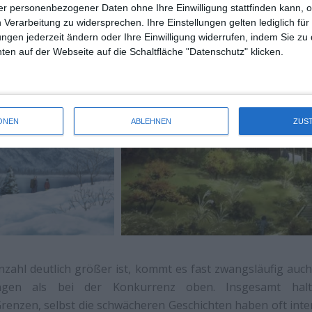
r personenbezogener Daten ohne Ihre Einwilligung stattfinden kann, 
es Animebereichs, kombiniert den Geisterkrimi
Mononok
 Verarbeitung zu widersprechen. Ihre Einstellungen gelten lediglich für
re Princess Miyu
, abgerundet durch eine nachdenklich sti
ungen jederzeit ändern oder Ihre Einwilligung widerrufen, indem Sie zu
 Wer diese drei Titel kennt, weiß dass das nicht die schlecht
en auf der Webseite auf die Schaltfläche "Datenschutz" klicken.
Hochkarätern dann auch qualitativ glücklicherweise nicht n
ONEN
ABLEHNEN
ZUS
nzahl deutlich größer ist, kommt es fast zwangsläufig au
ungen als bei der Konkurrenz oben. Insgesamt hal
enzen, selbst die schwächeren Geschichten haben oft inte