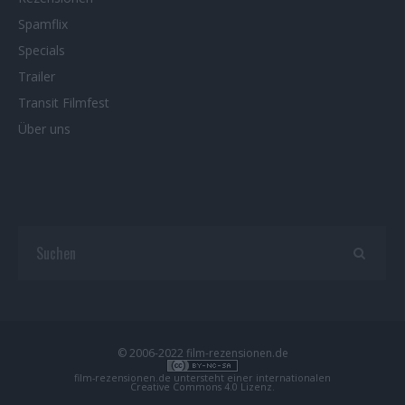
Spamflix
Specials
Trailer
Transit Filmfest
Über uns
© 2006-2022 film-rezensionen.de
film-rezensionen.de
untersteht einer internationalen
Creative Commons 4.0 Lizenz
.