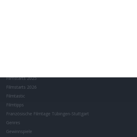
Filmstarts 2017
Filmstarts 2018
Filmstarts 2019
Filmstarts 2020
Filmstarts 2021
Filmstarts 2022
Filmstarts 2023
Filmstarts 2024
Filmstarts 2025
Filmstarts 2026
Filmtastic
Filmtipps
Französische Filmtage Tübingen-Stuttgart
Genres
Gewinnspiele