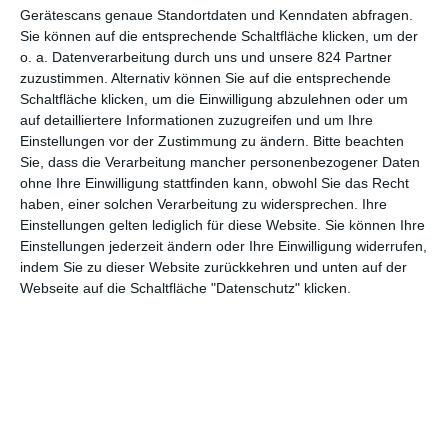
willkommen ist.
Gerätescans genaue Standortdaten und Kenndaten abfragen.
Sie können auf die entsprechende Schaltfläche klicken, um der
Das alles wäre wie gesagt eigentlich eine interessante Basis um
o. a. Datenverarbeitung durch uns und unsere 824 Partner
näher auf die Gefühle und Reaktionen der Salmons einzugehen,
zuzustimmen. Alternativ können Sie auf die entsprechende
doch werden diese meisten von Sequenzen aus der
Schaltfläche klicken, um die Einwilligung abzulehnen oder um
Zwischenwelt – was immer das sein mag – unterbrochen in der
auf detailliertere Informationen zuzugreifen und um Ihre
sich Susie befindet. Von dort aus kann sie (noch) aktiv Einfluss
Einstellungen vor der Zustimmung zu ändern.
Bitte beachten
auf ihre Verwandten im Diesseits üben. Dies wird nicht näher
Sie, dass die Verarbeitung mancher personenbezogener Daten
erklärt, sondern führt vereinfacht gesagt dazu dass ihr Vater,
ohne Ihre Einwilligung stattfinden kann, obwohl Sie das Recht
Jack, ihrem Killer (
Stanley Tucci
) auf die Schliche kommt.
haben, einer solchen Verarbeitung zu widersprechen. Ihre
Einstellungen gelten lediglich für diese Website. Sie können Ihre
Die Parts in der Zwischenwelt sind sehr farbenfroh gestaltet und
Einstellungen jederzeit ändern oder Ihre Einwilligung widerrufen,
optisch, wenn auch mit viel Green Screen, durchaus
indem Sie zu dieser Website zurückkehren und unten auf der
ansprechend inszeniert. Der verwendete mystische Touch in
Webseite auf die Schaltfläche "Datenschutz" klicken.
diesen Szenen, vermutlich um keiner der uns bekannten
Religionen auf die Füße zu treten, wirkt mitunter allerdings sehr
nebulös und sprach mich nicht wirklich an. Selbiges gilt für den
Schluss, der so wirkt als hätten die Macher hier auf die Uhr
geschaut und festgestellt, dass die Zeit leider um sei.
Nach seiner Rolle in der missglückten Videospiel-Adaption
Max