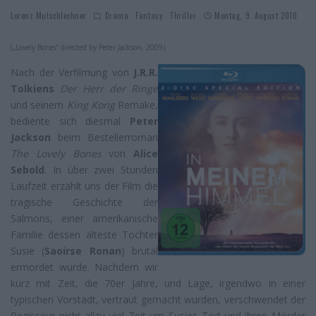
Lorenz Mutschlechner
Drama
Fantasy
Thriller
Montag, 9. August 2010
(„Lovely Bones“ directed by Peter Jackson, 2009)
Nach der Verfilmung von
J.R.R.
Tolkiens
Der Herr der Ringe
und seinem
King Kong
Remake,
bediente sich diesmal
Peter
Jackson
beim Bestellerroman
The Lovely Bones
von
Alice
Sebold
. In über zwei Stunden
Laufzeit erzählt uns der Film die
tragische Geschichte der
Salmons, einer amerikanische
Familie dessen älteste Tochter
Susie (
Saoirse Ronan
) brutal
ermordet wurde. Nachdem wir
kurz mit Zeit, die 70er Jahre, und Lage, irgendwo in einer
typischen Vorstadt, vertraut gemacht wurden, verschwendet der
Regisseur nicht allzu viel Zeit um Susies Tod und ihren Mörder