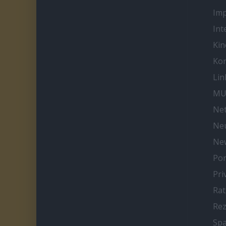
Im
Int
Kin
Kon
Lin
MU
Net
Neu
Ne
Por
Pri
Ra
Re
Spa