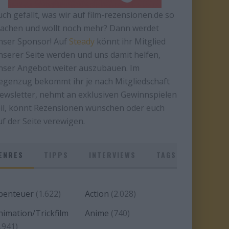
uch gefällt, was wir auf film-rezensionen.de so
achen und wollt noch mehr? Dann werdet
nser Sponsor! Auf
Steady
könnt ihr Mitglied
nserer Seite werden und uns damit helfen,
nser Angebot weiter auszubauen. Im
egenzug bekommt ihr je nach Mitgliedschaft
ewsletter, nehmt an exklusiven Gewinnspielen
eil, könnt Rezensionen wünschen oder euch
uf der Seite verewigen.
ENRES
TIPPS
INTERVIEWS
TAGS
benteuer
(1.622)
Action
(2.028)
nimation/Trickfilm
Anime
(740)
.941)