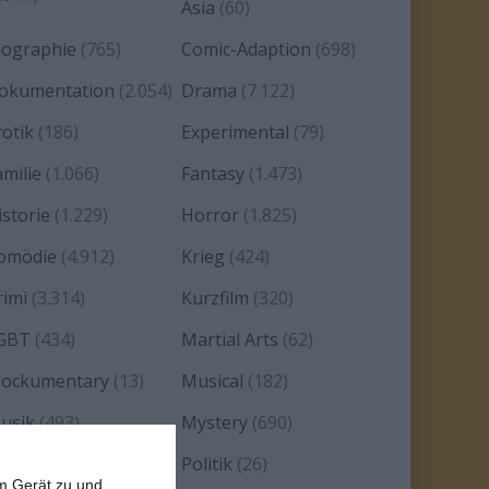
Asia
(60)
iographie
(765)
Comic-Adaption
(698)
okumentation
(2.054)
Drama
(7.122)
rotik
(186)
Experimental
(79)
amilie
(1.066)
Fantasy
(1.473)
istorie
(1.229)
Horror
(1.825)
omödie
(4.912)
Krieg
(424)
rimi
(3.314)
Kurzfilm
(320)
GBT
(434)
Martial Arts
(62)
ockumentary
(13)
Musical
(182)
usik
(493)
Mystery
(690)
oir
(29)
Politik
(26)
em Gerät zu und