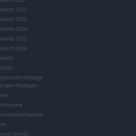
mstarts 2022
mstarts 2023
mstarts 2024
mstarts 2025
mstarts 2026
mtastic
mtipps
nzösische Filmtage
ingen-Stuttgart
nres
innspiele
innspielteilnahme
me
me of Horror