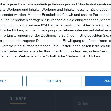
R
nbezogene Daten wie eindeutige Kennungen und Standardinformatione
sierte Werbung und Inhalte, Werbung und Inhaltsmessung, Zielgruppen
R
gesendet werden.
Mit Ihrer Erlaubnis dürfen wir und unsere Partner ü
n und Kenndaten abfragen. Sie können auf die entsprechende Schaltfl
S
ung durch uns und unsere 824 Partner zuzustimmen. Alternativ können 
fläche klicken, um die Einwilligung abzulehnen oder um auf detailliert
S
Ihre Einstellungen vor der Zustimmung zu ändern.
Bitte beachten Sie, 
r personenbezogener Daten ohne Ihre Einwilligung stattfinden kann, 
S
 Verarbeitung zu widersprechen. Ihre Einstellungen gelten lediglich für
S
ungen jederzeit ändern oder Ihre Einwilligung widerrufen, indem Sie zu
en auf der Webseite auf die Schaltfläche "Datenschutz" klicken.
W
ONEN
ABLEHNEN
ZUS
SITEMAP