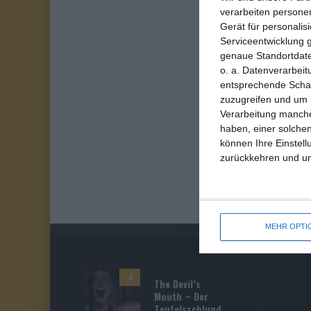
verarbeiten persone
Gerät für personali
Serviceentwicklung 
genaue Standortdate
o. a. Datenverarbeit
entsprechende Schalt
zuzugreifen und um 
Verarbeitung manche
haben, einer solchen
können Ihre Einstell
zurückkehren und unt
MEHR OPTI
4
The Devil’s
Mouth – Der
Teufelsschlund