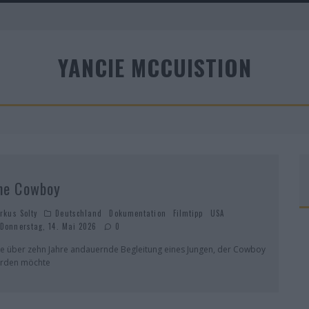
A
YANCIE MCCUISTION
R
he Cowboy
rkus Solty
Deutschland
Dokumentation
Filmtipp
USA
Donnerstag, 14. Mai 2026
0
ne über zehn Jahre andauernde Begleitung eines Jungen, der Cowboy
rden möchte