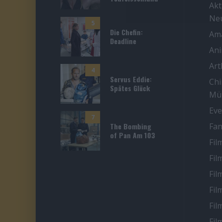
Akt
Ne
5
Die Chefin:
Ama
Deadline
An
Ar
4
Servus Eddie:
Chi
Spätes Glück
Mü
Eve
7
The Bombing
Fan
of Pan Am 103
Fil
Fil
Fil
Fil
Fil
Fil