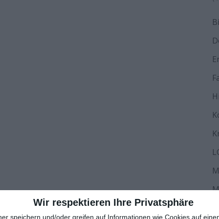
B
D
E
F
H
K
K
L
M
M
Wir respektieren Ihre Privatsphäre
N
ner speichern und/oder greifen auf Informationen wie Cookies auf ein