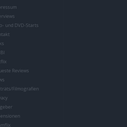
pressum
erviews
o- und DVD-Starts
takt
ks
BI
flix
este Reviews
ws
träts/Filmografien
vacy
tgeber
zensionen
mflix