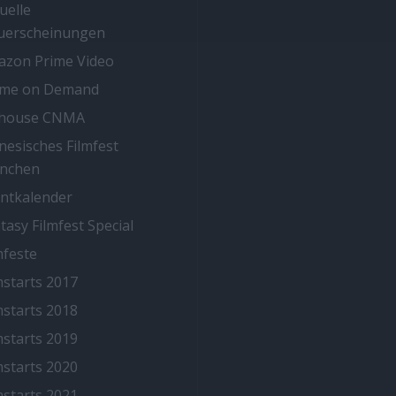
uelle
uerscheinungen
zon Prime Video
ime on Demand
thouse CNMA
nesisches Filmfest
nchen
ntkalender
tasy Filmfest Special
mfeste
mstarts 2017
mstarts 2018
mstarts 2019
mstarts 2020
mstarts 2021