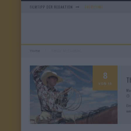
FILMTIPP DER REDAKTION
EVERYTIME
WHAM! – 10 DAYS IN CHIN
IM SPIEGEL MEINER MUTTE
DUELL IN DER SONNE
Home
Yancie McCuistion
8
T
VON 10
Ma
Ei
we