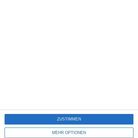
8
Obituary – Staffel 1
PAW Patrol: Der Dino Film [Gewinnspiel]
3
Dragon Wars
ZUSTIMMEN
SITEMAP
MEHR OPTIONEN