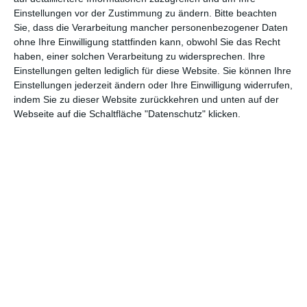
Einstellungen vor der Zustimmung zu ändern.
Bitte beachten
Abenteuer
(1.624)
Action
(2.034)
Sie, dass die Verarbeitung mancher personenbezogener Daten
ohne Ihre Einwilligung stattfinden kann, obwohl Sie das Recht
Animation/Trickfilm
(1.943)
Anime
(740)
haben, einer solchen Verarbeitung zu widersprechen. Ihre
Asia
(60)
Biographie
(766)
Einstellungen gelten lediglich für diese Website. Sie können Ihre
Einstellungen jederzeit ändern oder Ihre Einwilligung widerrufen,
Comic-Adaption
(699)
Dokumentation
(2.056)
indem Sie zu dieser Website zurückkehren und unten auf der
Webseite auf die Schaltfläche "Datenschutz" klicken.
Drama
(7.130)
Erotik
(187)
Experimental
(79)
Familie
(1.069)
Fantasy
(1.474)
Historie
(1.230)
Horror
(1.827)
Komödie
(4.922)
Krieg
(424)
Krimi
(3.325)
Kurzfilm
(320)
LGBT
(436)
Martial Arts
(62)
Mockumentary
(13)
Musical
(182)
Musik
(495)