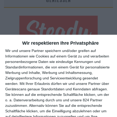
GENIESSEN
Wir respektieren Ihre Privatsphäre
Wir und unsere Partner speichern und/oder greifen auf
Euch gefällt, was wir auf film-rezensionen.de so machen und
Informationen wie Cookies auf einem Gerät zu und verarbeiten
wollt noch mehr? Dann werdet unser Sponsor! Auf
Steady
könnt
personenbezogene Daten wie eindeutige Kennungen und
ihr Mitglied unserer Seite werden und uns damit helfen, unser
Standardinformationen, die von einem Gerät für personalisierte
Angebot weiter auszubauen. Im Gegenzug bekommt ihr je nach
Werbung und Inhalte, Werbung und Inhaltsmessung,
Mitgliedschaft Newsletter, nehmt an exklusiven Gewinnspielen
Zielgruppenforschung und Serviceentwicklung gesendet
teil, könnt Rezensionen wünschen oder euch auf der Seite
werden.
Mit Ihrer Erlaubnis dürfen wir und unsere Partner über
verewigen.
Gerätescans genaue Standortdaten und Kenndaten abfragen.
Sie können auf die entsprechende Schaltfläche klicken, um der
o. a. Datenverarbeitung durch uns und unsere 824 Partner
GENRES
TIPPS
INTERVIEWS
TAGS
zuzustimmen. Alternativ können Sie auf die entsprechende
Schaltfläche klicken, um die Einwilligung abzulehnen oder um
auf detailliertere Informationen zuzugreifen und um Ihre