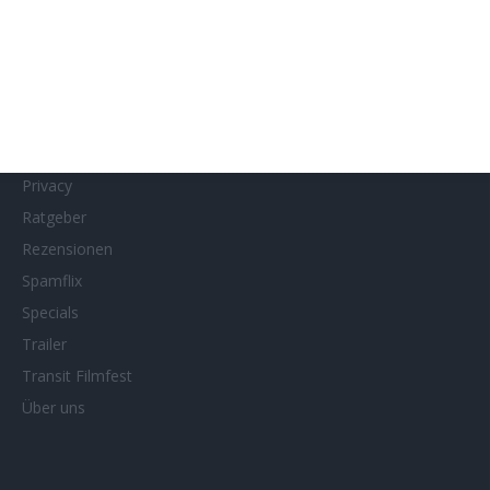
MUBI
Netflix
Neueste Reviews
News
Porträts/Filmografien
Privacy
Ratgeber
Rezensionen
Spamflix
Specials
Trailer
Transit Filmfest
Über uns