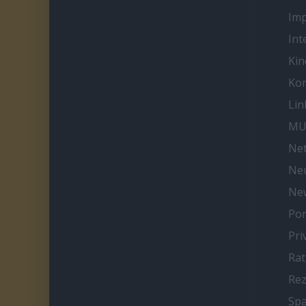
Im
Int
Kin
Kon
Lin
MU
Net
Neu
Ne
Por
Pri
Ra
Re
Spa