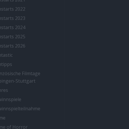
mstarts 2022
mstarts 2023
mstarts 2024
mstarts 2025
mstarts 2026
mtastic
mtipps
nzösische Filmtage
ingen-Stuttgart
nres
innspiele
innspielteilnahme
me
me of Horror