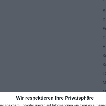
B
D
E
F
H
K
K
L
M
M
Wir respektieren Ihre Privatsphäre
N
ner speichern und/oder greifen auf Informationen wie Cookies auf ein