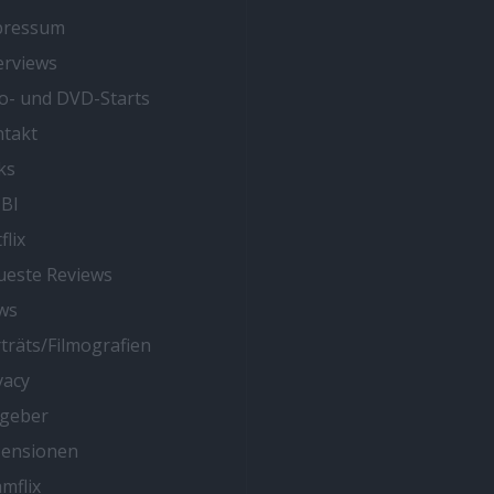
pressum
erviews
o- und DVD-Starts
takt
ks
BI
flix
este Reviews
ws
träts/Filmografien
vacy
tgeber
zensionen
mflix