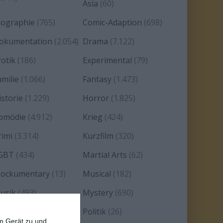
Asia
(60)
iographie
(765)
Comic-Adaption
(698)
okumentation
(2.054)
Drama
(7.122)
rotik
(186)
Experimental
(79)
amilie
(1.066)
Fantasy
(1.473)
istorie
(1.229)
Horror
(1.825)
omödie
(4.912)
Krieg
(424)
rimi
(3.314)
Kurzfilm
(320)
GBT
(434)
Martial Arts
(62)
ockumentary
(13)
Musical
(182)
usik
(493)
Mystery
(690)
oir
(29)
Politik
(26)
em Gerät zu und