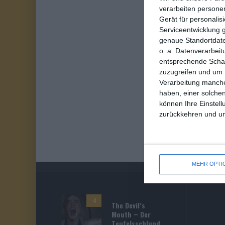
verarbeiten persone
Gerät für personali
Serviceentwicklung 
genaue Standortdate
o. a. Datenverarbeit
entsprechende Schalt
zuzugreifen und um 
Verarbeitung manche
haben, einer solchen
können Ihre Einstell
zurückkehren und unt
MEHR OPTI
4
The Devil’s
Mouth – Der
Teufelsschlund