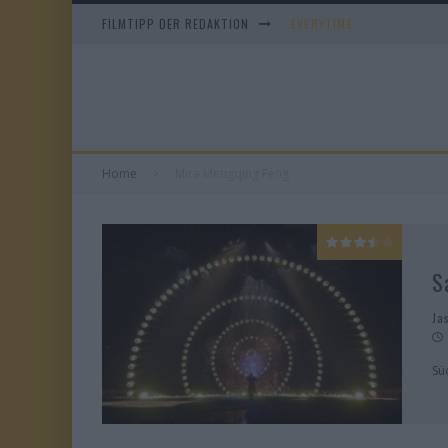
FILMTIPP DER REDAKTION
EVERYTIME
WHAM! – 10 DAYS IN CHIN
IM SPIEGEL MEINER MUTTE
DUELL IN DER SONNE
Home
Mira Mengqing Feng
S
Ja
Sü