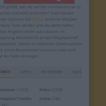
uch gefällt, was wir auf film-rezensionen.de so
achen und wollt noch mehr? Dann werdet
nser Sponsor! Auf
Steady
könnt ihr Mitglied
nserer Seite werden und uns damit helfen,
nser Angebot weiter auszubauen. Im
egenzug bekommt ihr je nach Mitgliedschaft
ewsletter, nehmt an exklusiven Gewinnspielen
eil, könnt Rezensionen wünschen oder euch
uf der Seite verewigen.
ENRES
TIPPS
INTERVIEWS
TAGS
benteuer
(1.622)
Action
(2.028)
nimation/Trickfilm
Anime
(740)
.941)