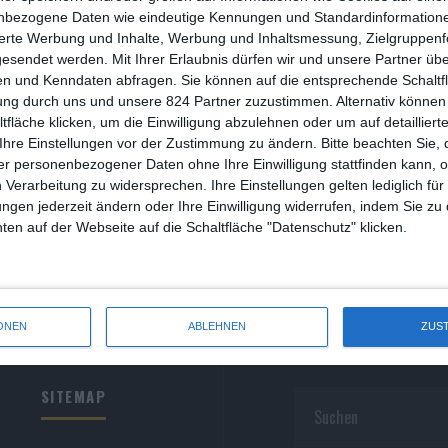
R
nbezogene Daten wie eindeutige Kennungen und Standardinformatione
sierte Werbung und Inhalte, Werbung und Inhaltsmessung, Zielgruppen
R
gesendet werden.
Mit Ihrer Erlaubnis dürfen wir und unsere Partner ü
n und Kenndaten abfragen. Sie können auf die entsprechende Schaltfl
S
ung durch uns und unsere 824 Partner zuzustimmen. Alternativ können 
fläche klicken, um die Einwilligung abzulehnen oder um auf detailliert
S
Ihre Einstellungen vor der Zustimmung zu ändern.
Bitte beachten Sie, 
r personenbezogener Daten ohne Ihre Einwilligung stattfinden kann, 
S
 Verarbeitung zu widersprechen. Ihre Einstellungen gelten lediglich für
S
ungen jederzeit ändern oder Ihre Einwilligung widerrufen, indem Sie zu
en auf der Webseite auf die Schaltfläche "Datenschutz" klicken.
W
ONEN
ABLEHNEN
ZUS
SITEMAP