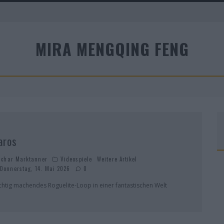
A
MIRA MENGQING FENG
R
aros
schar Marktanner
Videospiele
Weitere Artikel
Donnerstag, 14. Mai 2026
0
chtig machendes Roguelite-Loop in einer fantastischen Welt