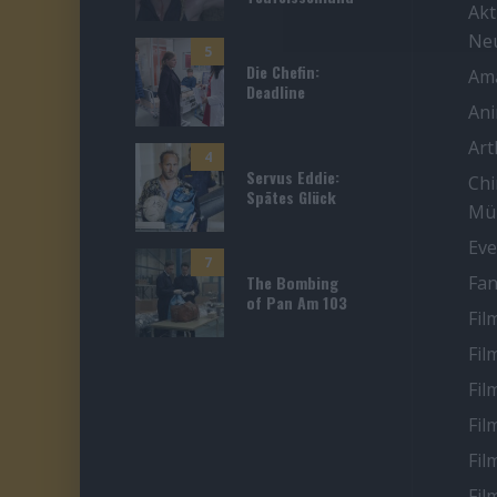
Akt
Ne
5
Die Chefin:
Ama
Deadline
An
Ar
4
Servus Eddie:
Chi
Spätes Glück
Mü
Eve
7
The Bombing
Fan
of Pan Am 103
Fil
Fil
Fil
Fil
Fil
Fil