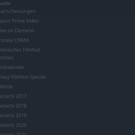
uelle
uerscheinungen
zon Prime Video
ime on Demand
thouse CNMA
nesisches Filmfest
nchen
ntkalender
tasy Filmfest Special
mfeste
mstarts 2017
mstarts 2018
mstarts 2019
mstarts 2020
mstarts 2021