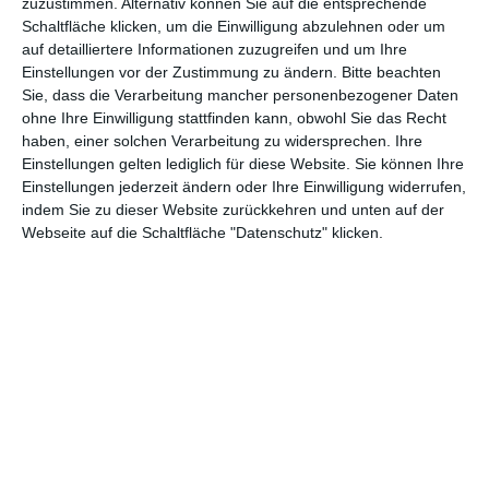
zuzustimmen. Alternativ können Sie auf die entsprechende
)
Dancers
$
o
Schaltfläche klicken, um die Einwilligung abzulehnen oder um
auf detailliertere Informationen zuzugreifen und um Ihre
6.
Einstellungen vor der Zustimmung zu ändern.
Bitte beachten
1,2
1.
(n
From the World of John Wick:
1,2
Sie, dass die Verarbeitung mancher personenbezogener Daten
Mio
W
e
Ballerina
Mio $
ohne Ihre Einwilligung stattfinden kann, obwohl Sie das Recht
$
o
u)
haben, einer solchen Verarbeitung zu widersprechen. Ihre
Einstellungen gelten lediglich für diese Website. Sie können Ihre
Einstellungen jederzeit ändern oder Ihre Einwilligung widerrufen,
7.
0,9
3.
8,2
indem Sie zu dieser Website zurückkehren und unten auf der
(6
About a Place in the Kinki Region
Mio
W
Mio $
Webseite auf die Schaltfläche "Datenschutz" klicken.
)
$
o
0,9
2.
8.
4,2
Yukikaze
Mio
W
(-)
Mio $
$
o
9.
0,7
1.
(n
0,7
Tonari no Stella
Mio
W
e
Mio $
$
o
u)