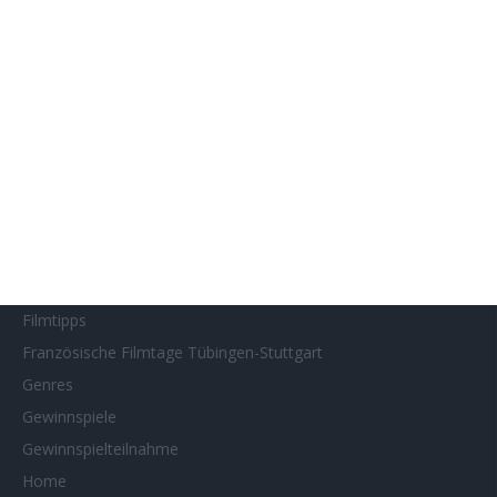
Filmstarts 2019
Filmstarts 2020
Filmstarts 2021
Filmstarts 2022
Filmstarts 2023
Filmstarts 2024
Filmstarts 2025
Filmstarts 2026
Filmtastic
Filmtipps
Französische Filmtage Tübingen-Stuttgart
Genres
Gewinnspiele
Gewinnspielteilnahme
Home