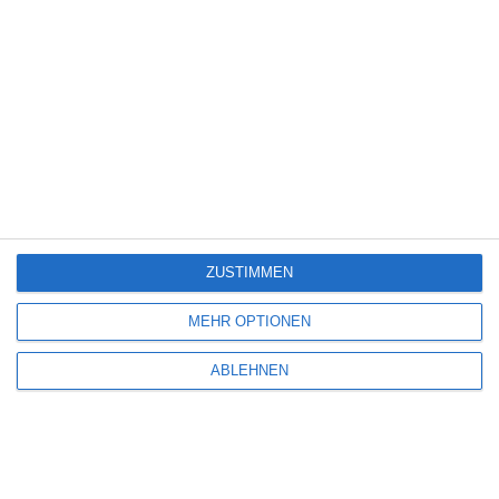
MITGLIED WERDEN UND VORTEILE
GENIESSEN
ZUSTIMMEN
MEHR OPTIONEN
ABLEHNEN
Euch gefällt, was wir auf film-rezensionen.de so machen und
wollt noch mehr? Dann werdet unser Sponsor! Auf
Steady
könnt
ihr Mitglied unserer Seite werden und uns damit helfen, unser