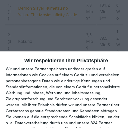
1.
7,9
191,2
6.
Demon Slayer -Kimetsu no
(1
Mio
Mio
W
Yaiba- The Movie: Infinity Castle
)
$*
$**
o
1
2.
3,5
78,5
2.
(3
Kokuhô
Mio
Mio $
W
)
$
o
Wir respektieren Ihre Privatsphäre
3.
2,6
3.
26,0
Wir und unsere Partner speichern und/oder greifen auf
(2
Jurassic World: Die Wiedergeburt
Mio
W
Mio $
Informationen wie Cookies auf einem Gerät zu und verarbeiten
)
$
o
personenbezogene Daten wie eindeutige Kennungen und
Standardinformationen, die von einem Gerät für personalisierte
4.
2,1
4.
Werbung und Inhalte, Werbung und Inhaltsmessung,
Tokyo Mer the Movie: Nankai
26,6
(4
Mio
W
Zielgruppenforschung und Serviceentwicklung gesendet
Mission
Mio $
)
$
o
werden.
Mit Ihrer Erlaubnis dürfen wir und unsere Partner über
Gerätescans genaue Standortdaten und Kenndaten abfragen.
Sie können auf die entsprechende Schaltfläche klicken, um der
5.
Crayon Shin-chan the Movie:
1,3
3.
11,7
o. a. Datenverarbeitung durch uns und unsere 824 Partner
(5
Super Hot! The Spicy Kasukabe
Mio
W
Mio $