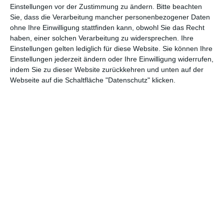
Einstellungen vor der Zustimmung zu ändern.
Bitte beachten
8.
1,4 Mio
6,4 Mio
2.
Sie, dass die Verarbeitung mancher personenbezogener Daten
Clown in a Cornfield
(5)
$
$
Wo
ohne Ihre Einwilligung stattfinden kann, obwohl Sie das Recht
haben, einer solchen Verarbeitung zu widersprechen. Ihre
Einstellungen gelten lediglich für diese Website. Sie können Ihre
9.
0,8 Mio
19,6 Mio
4.
Until Dawn
Einstellungen jederzeit ändern oder Ihre Einwilligung widerrufen,
(8)
$
$
Wo
indem Sie zu dieser Website zurückkehren und unten auf der
Webseite auf die Schaltfläche "Datenschutz" klicken.
10.
0,7 Mio
40,2 Mio
6.
The Amateur
(9)
$
$
Wo
* Einspielergebnis am Wochenende
** Einspielergebnis insgesamt
(Anzeige)
FACEBOOK
TWITTER