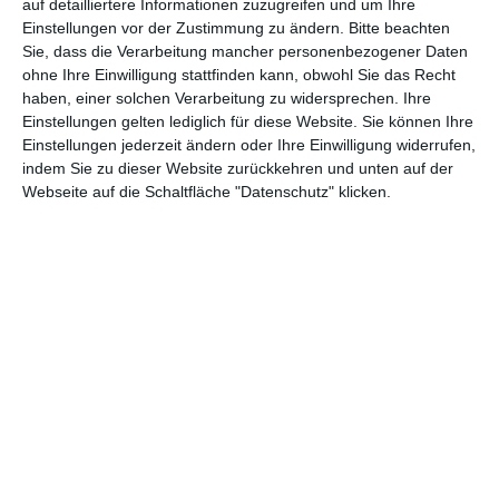
auf detailliertere Informationen zuzugreifen und um Ihre
7.
Holy Night: Demon
12.3
770.4
3.
Einstellungen vor der Zustimmung zu ändern.
Bitte beachten
(5)
Hunters
65
21
Wo
Sie, dass die Verarbeitung mancher personenbezogener Daten
ohne Ihre Einwilligung stattfinden kann, obwohl Sie das Recht
haben, einer solchen Verarbeitung zu widersprechen. Ihre
8.
9.88
79.83
3.
Happyend
Einstellungen gelten lediglich für diese Website. Sie können Ihre
(9)
4
1
Wo
Einstellungen jederzeit ändern oder Ihre Einwilligung widerrufen,
indem Sie zu dieser Website zurückkehren und unten auf der
9.
Attack on Titan: The Last
9.82
868.6
10.
Webseite auf die Schaltfläche "Datenschutz" klicken.
(10)
Attack
0
82
Wo
10.
7.57
14.54
1.
(neu
다시 만날, 조국
7
0
Wo
)
* Besucher am Wochenende
** Besucher insgesamt