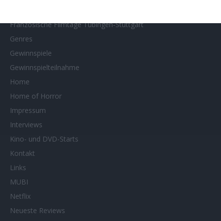
Filmtipps
Französische Filmtage Tübingen-Stuttgart
Genres
Gewinnspiele
Gewinnspielteilnahme
Home
Home of Horror
Impressum
Interviews
Kino- und DVD-Starts
Kontakt
Links
MUBI
Netflix
Neueste Reviews