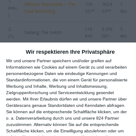
1.
Mission: Impossible – The
759.
762.9
1.
(neu
Final Reckoning
331*
23**
Wo
)
2.
116.
3.209.
5.
Yadang: The Snitch
(1)
843
587
Wo
3.
63.4
1.313.
5.
Wir respektieren Ihre Privatsphäre
Ein Minecraft Film
(2)
79
839
Wo
Wir und unsere Partner speichern und/oder greifen auf
Informationen wie Cookies auf einem Gerät zu und verarbeiten
4.
46.7
493.9
3.
personenbezogene Daten wie eindeutige Kennungen und
The Old Man with the Knife
(4)
46
41
Wo
Standardinformationen, die von einem Gerät für personalisierte
Werbung und Inhalte, Werbung und Inhaltsmessung,
5.
38.8
889.2
3.
Zielgruppenforschung und Serviceentwicklung gesendet
Thunderbolts*
werden.
Mit Ihrer Erlaubnis dürfen wir und unsere Partner über
(3)
67
42
Wo
Gerätescans genaue Standortdaten und Kenndaten abfragen.
Sie können auf die entsprechende Schaltfläche klicken, um der
6.
Final Destination 6:
27.5
46.39
1.
o. a. Datenverarbeitung durch uns und unsere 824 Partner
(neu
Bloodlines
57
2
Wo
zuzustimmen. Alternativ können Sie auf die entsprechende
)
Schaltfläche klicken, um die Einwilligung abzulehnen oder um