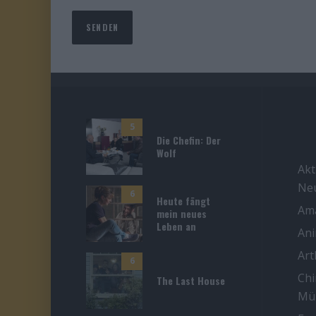
5
Die Chefin: Der
Wolf
Akt
Ne
6
Heute fängt
Ama
mein neues
Leben an
An
Ar
6
Chi
The Last House
Mü