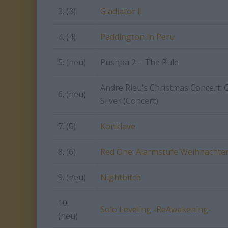
3. (3)
Gladiator II
4. (4)
Paddington In Peru
5. (neu)
Pushpa 2 – The Rule
Andre Rieu’s Christmas Concert: 
6. (neu)
Silver (Concert)
7. (5)
Konklave
8. (6)
Red One: Alarmstufe Weihnachte
9. (neu)
Nightbitch
10.
Solo Leveling -ReAwakening-
(neu)