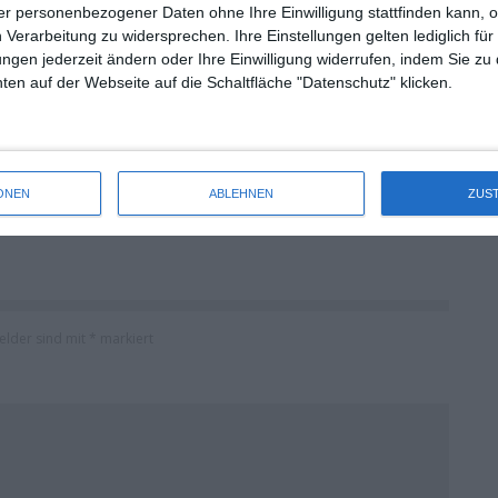
r personenbezogener Daten ohne Ihre Einwilligung stattfinden kann, 
 Verarbeitung zu widersprechen. Ihre Einstellungen gelten lediglich für
ungen jederzeit ändern oder Ihre Einwilligung widerrufen, indem Sie zu
KINOCHARTS SÜDKOREA (31. JULI – 2. AUGUST
en auf der Webseite auf die Schaltfläche "Datenschutz" klicken.
2026)
Die Redaktion
Kinocharts
Kinocharts Südkorea
Mittwoch, 5. August 2026
ONEN
ABLEHNEN
ZUS
Felder sind mit
*
markiert