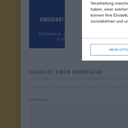
Verarbeitung manche
haben, einer solchen
können Ihre Einstell
KINOCHARTS FRANKREICH (29. JULI – 4.
zurückkehren und unt
AUGUST 2026)
Die Redaktion
Kinocharts
Kinocharts Frankreich
Donnerstag, 6. August 2026
MEHR OPTI
SCHREIBE EINEN KOMMENTAR
Deine E-Mail-Adresse wird nicht veröffentlicht.
Erforderliche 
Kommentar
*