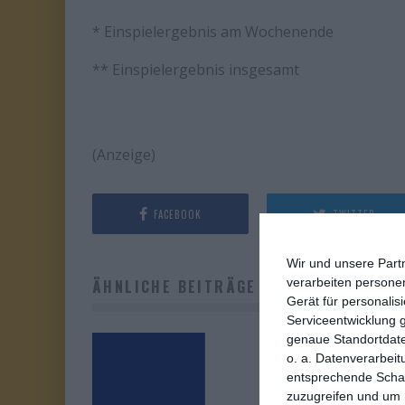
* Einspielergebnis am Wochenende
** Einspielergebnis insgesamt
(Anzeige)
FACEBOOK
TWITTER
Wir und unsere Part
verarbeiten persone
ÄHNLICHE BEITRÄGE
Gerät für personali
Serviceentwicklung 
genaue Standortdate
o. a. Datenverarbeit
entsprechende Schalt
zuzugreifen und um 