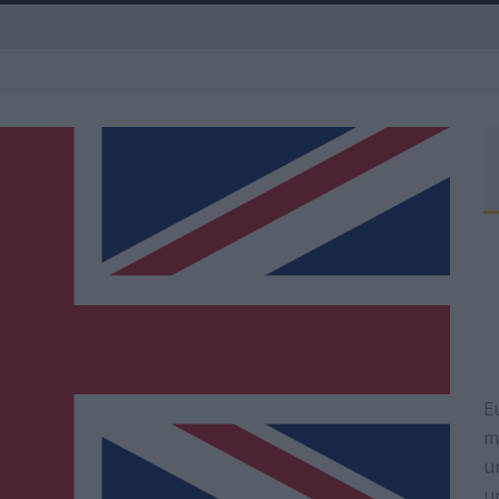
A
E
m
u
u