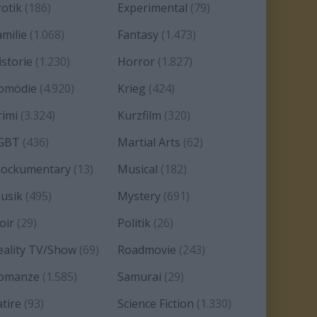
rotik
(186)
Experimental
(79)
amilie
(1.068)
Fantasy
(1.473)
istorie
(1.230)
Horror
(1.827)
omödie
(4.920)
Krieg
(424)
rimi
(3.324)
Kurzfilm
(320)
GBT
(436)
Martial Arts
(62)
ockumentary
(13)
Musical
(182)
usik
(495)
Mystery
(691)
oir
(29)
Politik
(26)
eality TV/Show
(69)
Roadmovie
(243)
omanze
(1.585)
Samurai
(29)
atire
(93)
Science Fiction
(1.330)