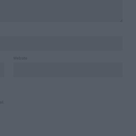
Website
il.