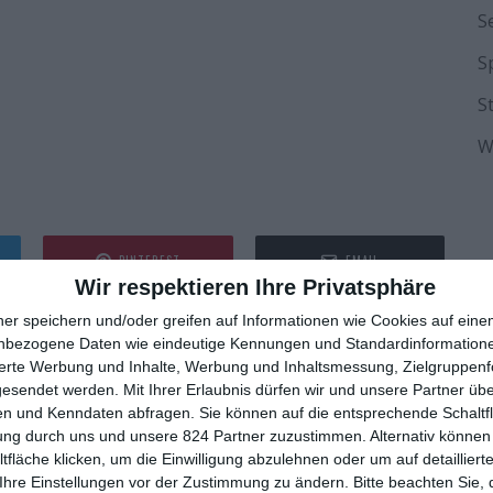
S
S
S
W
PINTEREST
EMAIL
Wir respektieren Ihre Privatsphäre
ner speichern und/oder greifen auf Informationen wie Cookies auf ein
nbezogene Daten wie eindeutige Kennungen und Standardinformatione
sierte Werbung und Inhalte, Werbung und Inhaltsmessung, Zielgruppen
gesendet werden.
Mit Ihrer Erlaubnis dürfen wir und unsere Partner ü
n und Kenndaten abfragen. Sie können auf die entsprechende Schaltfl
ung durch uns und unsere 824 Partner zuzustimmen. Alternativ können 
fläche klicken, um die Einwilligung abzulehnen oder um auf detailliert
Ihre Einstellungen vor der Zustimmung zu ändern.
Bitte beachten Sie, 