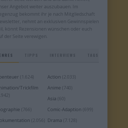
nser Angebot weiter auszubauen. Im
egenzug bekommt ihr je nach Mitgliedschaft
ewsletter, nehmt an exklusiven Gewinnspielen
eil, könnt Rezensionen wünschen oder euch
uf der Seite verewigen.
ENRES
TIPPS
INTERVIEWS
TAGS
benteuer
(1.624)
Action
(2.033)
nimation/Trickfilm
Anime
(740)
.942)
Asia
(60)
iographie
(766)
Comic-Adaption
(699)
okumentation
(2.056)
Drama
(7.128)