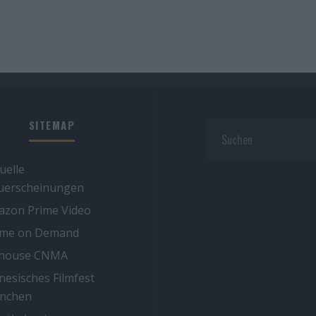
SITEMAP
uelle
uerscheinungen
zon Prime Video
ime on Demand
thouse CNMA
nesisches Filmfest
nchen