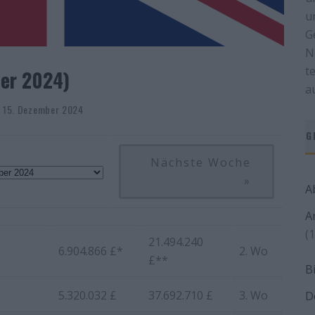
u
G
N
t
ber 2024)
a
, 15. Dezember 2024
G
Nächste Woche
»
A
A
(1
21.494.240
6.904.866 £*
2. Wo
£**
B
5.320.032 £
37.692.710 £
3. Wo
D