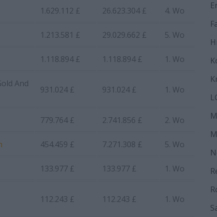
E
1.629.112 £
26.623.304 £
4. Wo
F
1.213.581 £
29.029.662 £
5. Wo
H
1.118.894 £
1.118.894 £
1. Wo
K
K
Gold And
931.024 £
931.024 £
1. Wo
L
M
779.764 £
2.741.856 £
2. Wo
M
n
454.459 £
7.271.308 £
5. Wo
N
133.977 £
133.977 £
1. Wo
R
R
112.243 £
112.243 £
1. Wo
S