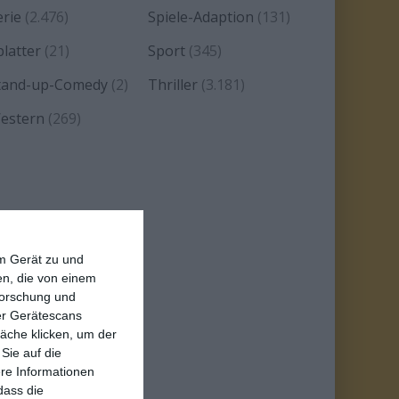
erie
(2.476)
Spiele-Adaption
(131)
platter
(21)
Sport
(345)
tand-up-Comedy
(2)
Thriller
(3.181)
estern
(269)
em Gerät zu und
n, die von einem
forschung und
ber Gerätescans
äche klicken, um der
Sie auf die
ere Informationen
dass die