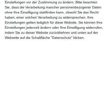
Einstellungen vor der Zustimmung zu ändern.
Bitte beachten
ist also erst einmal gesorgt.
Sie, dass die Verarbeitung mancher personenbezogener Daten
ohne Ihre Einwilligung stattfinden kann, obwohl Sie das Recht
Die Vorlagen muss man dabei nicht kennen, um beim ersten
haben, einer solchen Verarbeitung zu widersprechen. Ihre
Film mitfiebern zu können. Innerhalb weniger Szenen wird hier
Einstellungen gelten lediglich für diese Website. Sie können Ihre
bereits alles verraten, was man wissen muss. So gibt es den
Einstellungen jederzeit ändern oder Ihre Einwilligung widerrufen,
starken Kontrast zwischen dem chronischen Chaoten Maxe
indem Sie zu dieser Website zurückkehren und unten auf der
und dem peniblen Schuldirektor, der alles vermieten möchte,
Webseite auf die Schaltfläche "Datenschutz" klicken.
was auch nur Aussicht auf Spaß bringt. Das ist dann alles
ziemlich schematisch und nur wenig an einer realistischen,
nuancierten Figurenzeichnung interessiert. Aber der Zielgruppe
dürfte das egal sein.
Die unlangweiligste Schule der Welt
wird
trotz der Übertreibungen vielen im Publikum aus dem Herzen
sprechen, wenn sich der Protagonist mit willkürlichen Regeln
herumplagen muss, die Erwachsene aufstellen. Der Film hat
dann auch durchaus eine anarchische Note, wenn sich hier die
Jungs und Mädchen gegen die Tyrannei des Ernstes erheben.
GUTES ENSEMBLE UND HÜBSCHE OPTIK