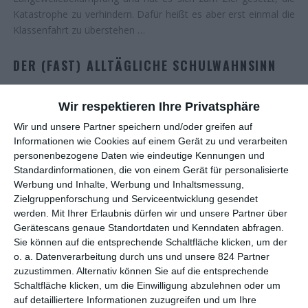
Katastrophe zu verhindern. Dafür heißt es aber erst einmal die
Klassenfahrt zu überstehen …
DER (FAST) ALLTÄGLICHE SCHULWAHNSINN
Kinder verbringen bekanntlich sehr viel Zeit an der Schule,
Wir respektieren Ihre Privatsphäre
mehrere Stunden pro Tag sind dieser wohl oder übel
Wir und unsere Partner speichern und/oder greifen auf
gewidmet. Insofern verwundert es nicht, dass viele
Informationen wie Cookies auf einem Gerät zu und verarbeiten
Kinderbücher diesen Ort zum Schauplatz ihrer Geschichten
personenbezogene Daten wie eindeutige Kennungen und
machen und an die Erfahrungen der Zielgruppe anschließen
Standardinformationen, die von einem Gerät für personalisierte
wollen. Das zeigt sich auch in den Kinos, wo die Verfilmungen
Werbung und Inhalte, Werbung und Inhaltsmessung,
dieser Büche für volle Kassen sorgen.
Die Schule der
Zielgruppenforschung und Serviceentwicklung gesendet
magischen Tiere
und die Fortsetzung zogen ein
werden.
Mit Ihrer Erlaubnis dürfen wir und unsere Partner über
Millionenpublikum an. Mit
Das fliegende Klassenzimmer
Gerätescans genaue Standortdaten und Kenndaten abfragen.
Sie können auf die entsprechende Schaltfläche klicken, um der
erscheint eine weitere Verfilmung des Klassikers von
Erich
o. a. Datenverarbeitung durch uns und unsere 824 Partner
Kästner
. Und auch bei
Die unlangweiligste Schule der
zuzustimmen. Alternativ können Sie auf die entsprechende
Welt
handelt es sich um die Adaption eines Romans, der in
Schaltfläche klicken, um die Einwilligung abzulehnen oder um
einer Schule spielt. Genauer hat Autorin
Sabrina J. Kirschner
auf detailliertere Informationen zuzugreifen und um Ihre
bereits acht Bände dieser Reihe veröffentlicht, für Nachschub