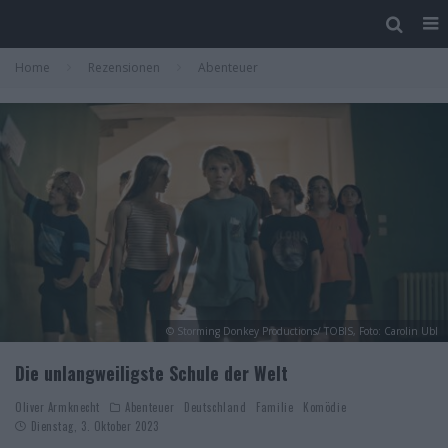
Home
Rezensionen
Abenteuer
© Storming Donkey Productions/ TOBIS, Foto: Carolin Ubl
Die unlangweiligste Schule der Welt
Oliver Armknecht
Abenteuer
Deutschland
Familie
Komödie
Dienstag, 3. Oktober 2023