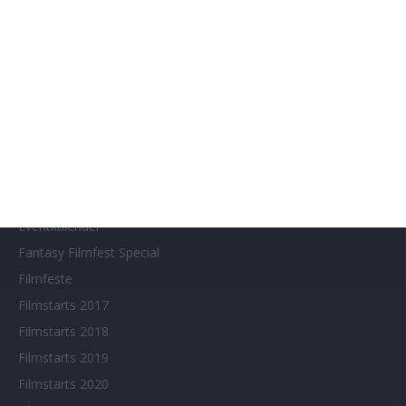
SITEMAP
Aktuelle Neuerscheinungen
Amazon Prime Video
Anime on Demand
Arthouse CNMA
Chinesisches Filmfest München
Eventkalender
Fantasy Filmfest Special
Filmfeste
Filmstarts 2017
Filmstarts 2018
Filmstarts 2019
Filmstarts 2020