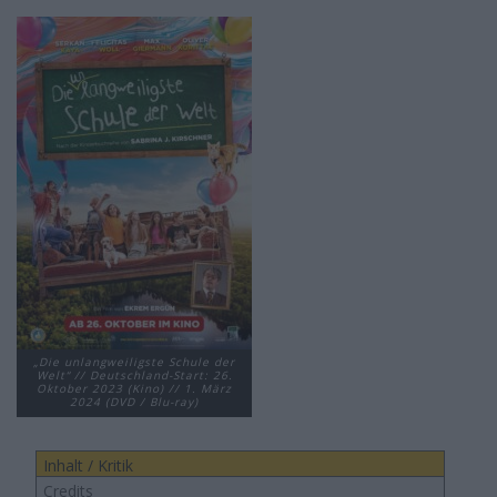
„Die unlangweiligste Schule der
Welt“ // Deutschland-Start: 26.
Oktober 2023 (Kino) // 1. März
2024 (DVD / Blu-ray)
Inhalt / Kritik
Credits