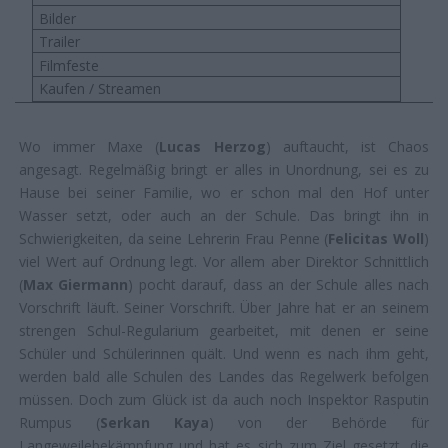
Bilder
Trailer
Filmfeste
Kaufen / Streamen
Wo immer Maxe (
Lucas Herzog
) auftaucht, ist Chaos
angesagt. Regelmäßig bringt er alles in Unordnung, sei es zu
Hause bei seiner Familie, wo er schon mal den Hof unter
Wasser setzt, oder auch an der Schule. Das bringt ihn in
Schwierigkeiten, da seine Lehrerin Frau Penne (
Felicitas Woll
)
viel Wert auf Ordnung legt. Vor allem aber Direktor Schnittlich
(
Max Giermann
) pocht darauf, dass an der Schule alles nach
Vorschrift läuft. Seiner Vorschrift. Über Jahre hat er an seinem
strengen Schul-Regularium gearbeitet, mit denen er seine
Schüler und Schülerinnen quält. Und wenn es nach ihm geht,
werden bald alle Schulen des Landes das Regelwerk befolgen
müssen. Doch zum Glück ist da auch noch Inspektor Rasputin
Rumpus (
Serkan Kaya
) von der Behörde für
Langeweilebekämpfung und hat es sich zum Ziel gesetzt, die