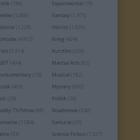
rotik
(186)
Experimental
(79)
amilie
(1.066)
Fantasy
(1.473)
istorie
(1.229)
Horror
(1.825)
omödie
(4.912)
Krieg
(424)
rimi
(3.314)
Kurzfilm
(320)
GBT
(434)
Martial Arts
(62)
ockumentary
(13)
Musical
(182)
usik
(493)
Mystery
(690)
oir
(29)
Politik
(26)
eality TV/Show
(69)
Roadmovie
(242)
omanze
(1.584)
Samurai
(29)
atire
(93)
Science Fiction
(1.327)