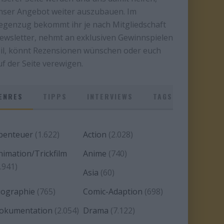
nser Angebot weiter auszubauen. Im
egenzug bekommt ihr je nach Mitgliedschaft
ewsletter, nehmt an exklusiven Gewinnspielen
eil, könnt Rezensionen wünschen oder euch
uf der Seite verewigen.
ENRES
TIPPS
INTERVIEWS
TAGS
benteuer
(1.622)
Action
(2.028)
nimation/Trickfilm
Anime
(740)
.941)
Asia
(60)
iographie
(765)
Comic-Adaption
(698)
okumentation
(2.054)
Drama
(7.122)