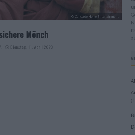
u
G
© Concorde Home Entertainment
N
t
lsichere Mönch
a
A
Dienstag, 11. April 2023
G
A
A
(1
B
D