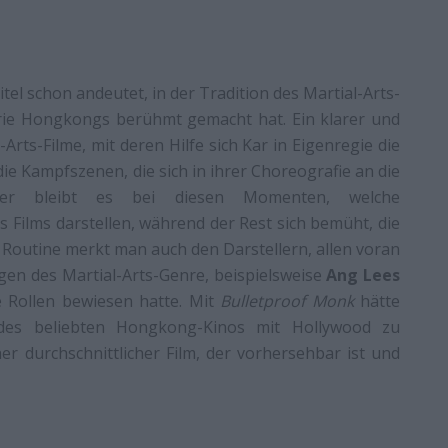
Titel schon andeutet, in der Tradition des Martial-Arts-
strie Hongkongs berühmt gemacht hat. Ein klarer und
rts-Filme, mit deren Hilfe sich Kar in Eigenregie die
ie Kampfszenen, die sich in ihrer Choreografie an die
ider bleibt es bei diesen Momenten, welche
Films darstellen, während der Rest sich bemüht, die
Routine merkt man auch den Darstellern, allen voran
gen des Martial-Arts-Genre, beispielsweise
Ang Lees
e Rollen bewiesen hatte. Mit
Bulletproof Monk
hätte
des beliebten Hongkong-Kinos mit Hollywood zu
r durchschnittlicher Film, der vorhersehbar ist und