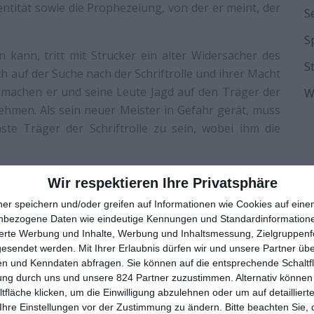
dentität sowie die Prophezeiung, von der er meint, der
S
S
 kann, tritt mit Strucker ein alter Widersacher des
S
h auf der Suche nach der Schriftrolle und ihrer Macht
n machen er und seine Leute Jagd auf den Träger der
W
nehmen. Als sein neuer Meister in Gefahr gerät, muss
ste Träger der Schriftrolle zu sein, wobei ihm die
 GROSSE ENTTÄUSCHUNG
Wir respektieren Ihre Privatsphäre
ner speichern und/oder greifen auf Informationen wie Cookies auf ein
nbezogene Daten wie eindeutige Kennungen und Standardinformatione
ewis
und
Michael Avon Oeming
eine Comic-Reihe
sierte Werbung und Inhalte, Werbung und Inhaltsmessung, Zielgruppen
ritualität mit Hollywood-Action und komödiantischen
gesendet werden.
Mit Ihrer Erlaubnis dürfen wir und unsere Partner ü
n und Kenndaten abfragen. Sie können auf die entsprechende Schaltfl
bis der eigenwillige Mix seine Leserschaft fand und
ung durch uns und unsere 824 Partner zuzustimmen. Alternativ können 
erumsprach. Das Projekt wurde der erste und bis dato
fläche klicken, um die Einwilligung abzulehnen oder um auf detailliert
aul Hunter
und sollte von einer Videospiel-Adaption
Ihre Einstellungen vor der Zustimmung zu ändern.
Bitte beachten Sie, 