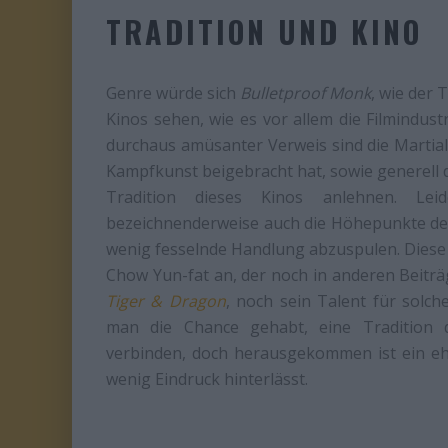
TRADITION UND KINO
Genre würde sich
Bulletproof Monk
, wie der 
Kinos sehen, wie es vor allem die Filmindu
durchaus amüsanter Verweis sind die Martial-A
Kampfkunst beigebracht hat, sowie generell d
Tradition dieses Kinos anlehnen. Le
bezeichnenderweise auch die Höhepunkte des 
wenig fesselnde Handlung abzuspulen. Diese 
Chow Yun-fat an, der noch in anderen Beiträ
Tiger & Dragon
, noch sein Talent für solch
man die Chance gehabt, eine Tradition 
verbinden, doch herausgekommen ist ein ehe
wenig Eindruck hinterlässt.