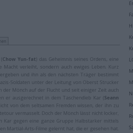
E
F
H
K
men
K
(
Chow Yun-fat
) das Geheimnis seines Ordens, eine
L
ße Macht verleiht, sondern auch ewiges Leben. Kurz
M
übergeben und ihn als den nächsten Träger bestimmt
azis-Soldaten unter der Leitung von Oberst Strucker
M
ch der Mönch auf der Flucht und seit einiger Zeit auch
N
en er ausgerechnet in dem Taschendieb Kar (
Seann
R
 nicht von dem seltsamen Fremden wissen, der ihn zu
etour vermasselt. Doch der Mönch lässt nicht locker,
R
h Kar gegen eine ganze Gruppe Halbstarker mittels
S
en Martial-Arts-Filme gelernt hat, die er gesehen hat.