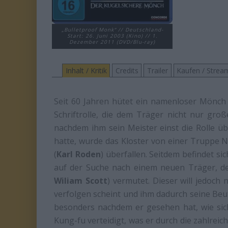
„Bulletproof Monk“ // Deutschland-
Start: 26. Juni 2003 (Kino) // 1.
Dezember 2011 (DVD/Blu-ray)
Inhalt / Kritik
Credits
Trailer
Kaufen / Strea
Seit 60 Jahren hütet ein namenloser Mönch 
Schriftrolle, die dem Träger nicht nur gro
nachdem ihm sein Meister einst die Rolle 
hatte, wurde das Kloster von einer Truppe N
(
Karl Roden
) überfallen. Seitdem befindet si
auf der Suche nach einem neuen Träger, d
Wiliam Scott
) vermutet. Dieser will jedoch
verfolgen scheint und ihm dadurch seine Beut
besonders nachdem er gesehen hat, wie sic
Kung-fu verteidigt, was er durch die zahlreich