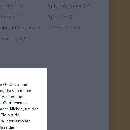
erie
(2.471)
Spiele-Adaption
(131)
platter
(21)
Sport
(344)
tand-up-Comedy
(2)
Thriller
(3.178)
estern
(269)
em Gerät zu und
n, die von einem
forschung und
ber Gerätescans
äche klicken, um der
Sie auf die
ere Informationen
dass die