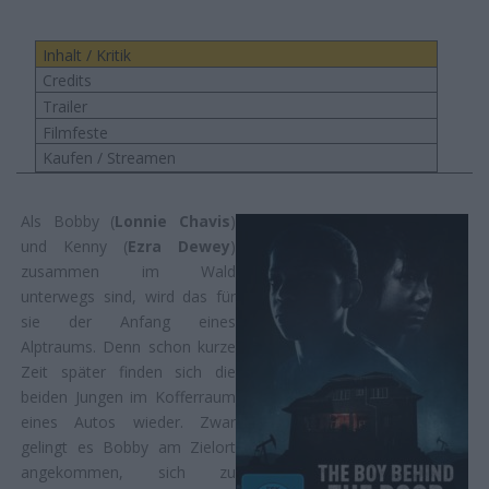
Inhalt / Kritik
Credits
Trailer
Filmfeste
Kaufen / Streamen
Als Bobby (
Lonnie Chavis
)
und Kenny (
Ezra Dewey
)
zusammen im Wald
unterwegs sind, wird das für
sie der Anfang eines
Alptraums. Denn schon kurze
Zeit später finden sich die
beiden Jungen im Kofferraum
eines Autos wieder. Zwar
gelingt es Bobby am Zielort
angekommen, sich zu