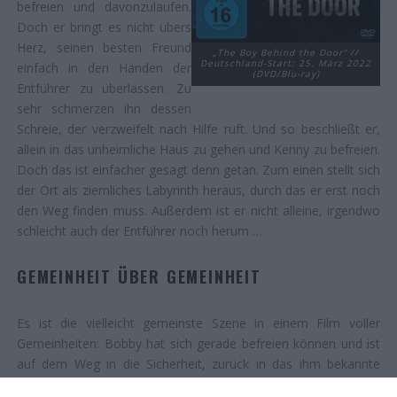
befreien und davonzulaufen.
Doch er bringt es nicht übers
Herz, seinen besten Freund
„The Boy Behind the Door“ //
Deutschland-Start: 25. März 2022
einfach in den Händen der
(DVD/Blu-ray)
Entführer zu überlassen. Zu
sehr schmerzen ihn dessen
Schreie, der verzweifelt nach Hilfe ruft. Und so beschließt er,
allein in das unheimliche Haus zu gehen und Kenny zu befreien.
Doch das ist einfacher gesagt denn getan. Zum einen stellt sich
der Ort als ziemliches Labyrinth heraus, durch das er erst noch
den Weg finden muss. Außerdem ist er nicht alleine, irgendwo
schleicht auch der Entführer noch herum …
GEMEINHEIT ÜBER GEMEINHEIT
Es ist die vielleicht gemeinste Szene in einem Film voller
Gemeinheiten: Bobby hat sich gerade befreien können und ist
auf dem Weg in die Sicherheit, zurück in das ihm bekannte
Leben, als er die verzweifelte Stimme seines Freundes hört.