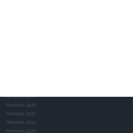
Aktuelle Neuerscheinungen
Amazon Prime Video
Anime on Demand
Arthouse CNMA
Chinesisches Filmfest München
Eventkalender
Fantasy Filmfest Special
Filmfeste
Filmstarts 2017
Filmstarts 2018
Filmstarts 2019
Filmstarts 2020
Filmstarts 2021
Filmstarts 2022
Filmstarts 2023