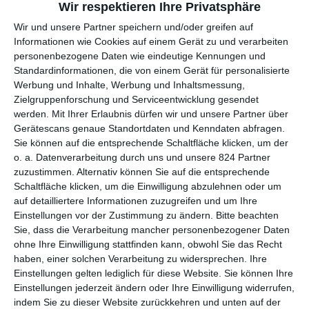
Weiterlaufen und das eigene Leben retten, in dem Wissen
Wir respektieren Ihre Privatsphäre
Kevin geopfert zu haben? Oder zurückkehren und gegen die
Wir und unsere Partner speichern und/oder greifen auf
Entführer kämpfen? Diese Entscheidung ist eigentlich
Informationen wie Cookies auf einem Gerät zu und verarbeiten
niemandem zuzumuten, schon gar nicht einem kleinen Kind,
personenbezogene Daten wie eindeutige Kennungen und
das nahezu chancenlos ist. Aber das ist nur die Spitze des
Standardinformationen, die von einem Gerät für personalisierte
Eisbergs.
The Boy Behind the Door
genießt es geradezu,
Werbung und Inhalte, Werbung und Inhaltsmessung,
Zielgruppenforschung und Serviceentwicklung gesendet
ständig neue fiese Situationen zu entwerfen. Geradezu
werden.
Mit Ihrer Erlaubnis dürfen wir und unsere Partner über
grausam ist es, was sich das Regie- und Drehbuchduo
David
Gerätescans genaue Standortdaten und Kenndaten abfragen.
Charbonier
und
Justin Powell
hier so ausgedacht hat.
Sie können auf die entsprechende Schaltfläche klicken, um der
Bemerkenswert dabei ist, wie wenig die beiden dafür
o. a. Datenverarbeitung durch uns und unsere 824 Partner
zuzustimmen. Alternativ können Sie auf die entsprechende
letztendlich brauchen. Nach einer kurzen Einleitung, die von der
Schaltfläche klicken, um die Einwilligung abzulehnen oder um
Entführung zurück und wieder nach vorne springt, befinden wir
auf detailliertere Informationen zuzugreifen und um Ihre
uns schon auf dem finsteren Anwesen. Wie das bei
Einstellungen vor der Zustimmung zu ändern.
Bitte beachten
Genrefilmen nun mal so ist, ist das Haus weit entfernt von
Sie, dass die Verarbeitung mancher personenbezogener Daten
allem, was auch nur irgendwie nach Zivilisation und
ohne Ihre Einwilligung stattfinden kann, obwohl Sie das Recht
Menschlichkeit aussieht. Denn das ermöglicht es dem Bösen,
haben, einer solchen Verarbeitung zu widersprechen. Ihre
ganz ungestört zu wirken. Hilfe? Die ist weit entfernt. Damit
Einstellungen gelten lediglich für diese Website. Sie können Ihre
eine solche Geschichte auch funktioniert, muss der Schauplatz
Einstellungen jederzeit ändern oder Ihre Einwilligung widerrufen,
aber schon irgendwie spannend sein.
The Boy Behind the
indem Sie zu dieser Website zurückkehren und unten auf der