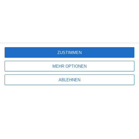
SCHREIBE EINEN KOMMENTAR
Deine E-Mail-Adresse wird nicht veröffentlicht.
Erforderliche Felder sind
mit
*
markiert
ZUSTIMMEN
Kommentar
*
MEHR OPTIONEN
ABLEHNEN
Name
*