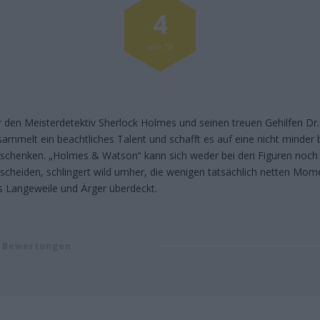
4
von 10
 den Meisterdetektiv Sherlock Holmes und seinen treuen Gehilfen D
rsammelt ein beachtliches Talent und schafft es auf eine nicht minder 
verschenken. „Holmes & Watson“ kann sich weder bei den Figuren noc
ntscheiden, schlingert wild umher, die wenigen tatsächlich netten M
s Langeweile und Ärger überdeckt.
 Bewertungen