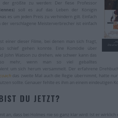
ig der größte zu werden: Der fiese Professor
iennes
) soll es auf das Leben der Königin
s es um jeden Preis zu verhindern gilt. Einfach
n der verschlagene Meisterverbrecher ist einfach
st einer dieser Filme, bei denen man sich fragt,
„H
Deutsc
 so schief gehen konnte. Eine Komödie über
d John Watson zu drehen, wie schwer kann das
so mehr, wenn man so viel geballtes
alent um sich herum versammelt. Der erfahrene Drehbu
coach
das zweite Mal auch die Regie übernimmt, hatte nur 
nutzen sollte. Genauer fehlte es ihm an einem eindeutigen K
BIST DU JETZT?
t an, dass bei Holmes nie so ganz klar wird: Ist er wirklich 