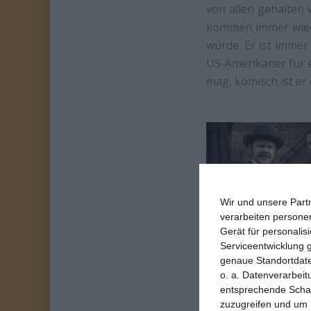
von allen gehalten 
kommen immer wie
würde. Er ist immer
US-Amerikaner für e
mag, komisch ist er 
Wir und unsere Part
verarbeiten persone
Gerät für personali
Serviceentwicklung 
genaue Standortdate
o. a. Datenverarbeit
An Versuchen mangel
entsprechende Schalt
das Publikum zum L
zuzugreifen und um 