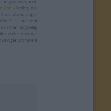
Film gern verschrien
lle Cop
kürzlich, das
Und wer etwas länger
ße. Es ist nur nicht
 zwischen langweilig
en wollte. Aber das
ist weniger prominent