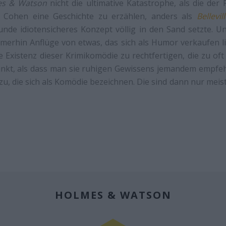
s & Watson
nicht die ultimative Katastrophe, als die der 
t Cohen eine Geschichte zu erzählen, anders als
Bellevi
unde idiotensicheres Konzept völlig in den Sand setzte. 
immerhin Anflüge von etwas, das sich als Humor verkaufen lie
 Existenz dieser Krimikomödie zu rechtfertigen, die zu oft
ankt, als dass man sie ruhigen Gewissens jemandem empfehl
me zu, die sich als Komödie bezeichnen. Die sind dann nur me
HOLMES & WATSON