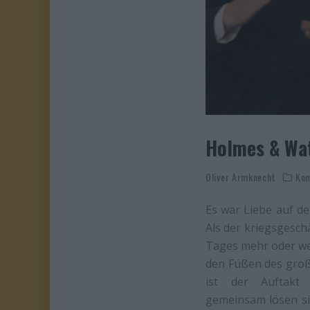
Holmes & Wa
Oliver Armknecht
Ko
Es war Liebe auf den
Als der kriegsgesch
Tages mehr oder weni
den Füßen des groß
ist der Auftakt 
gemeinsam lösen si