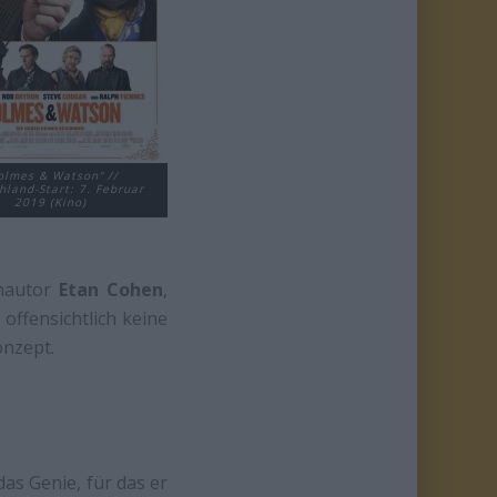
olmes & Watson“ //
hland-Start: 7. Februar
2019 (Kino)
chautor
Etan Cohen
,
offensichtlich keine
onzept.
das Genie, für das er