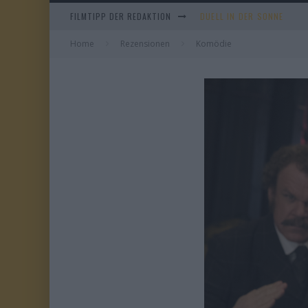
FILMTIPP DER REDAKTION
DUELL IN DER SONNE
Home
Rezensionen
Komödie
EVERYTIME
WHAM! – 10 DAYS IN CHIN
TANGLES