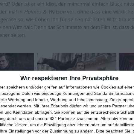
wird? Oder ist er ein Idiot, der manchmal einfach Glück hatt
der mal in
Holmes & Watson
vor, ohne dass eine wirkliche
 gerade so, wie Cohen ihn für seinen nächsten Witz brauch
inen Witz hält. Denn das Schlimmste an dem Film ist, dass d
eher selten.
Wir respektieren Ihre Privatsphäre
ner speichern und/oder greifen auf Informationen wie Cookies auf ein
nbezogene Daten wie eindeutige Kennungen und Standardinformatione
sierte Werbung und Inhalte, Werbung und Inhaltsmessung, Zielgruppen
gesendet werden.
Mit Ihrer Erlaubnis dürfen wir und unsere Partner ü
n und Kenndaten abfragen. Sie können auf die entsprechende Schaltfl
ung durch uns und unsere 824 Partner zuzustimmen. Alternativ können 
t es dabei nicht. Es ist sogar beachtlich, was Cohen hier
fläche klicken, um die Einwilligung abzulehnen oder um auf detailliert
achen bringen zu wollen. Mal nutzt er
Holmes & Watson
Ihre Einstellungen vor der Zustimmung zu ändern.
Bitte beachten Sie, 