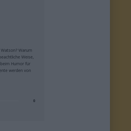
r. Watson? Warum
beachtliche Weise,
h beim Humor für
omente werden von
0