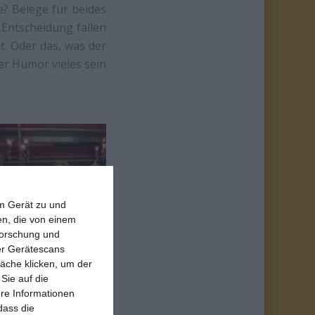
e? Belege für beides
 Entscheidung fallen
t. Oder das, was der
er Humor vieles sein
em Gerät zu und
n, die von einem
forschung und
ber Gerätescans
äche klicken, um der
Sie auf die
 alles aufwartet, um
ere Informationen
, um Seitenhiebe auf
dass die