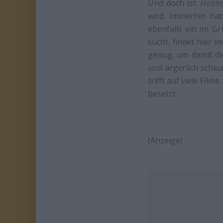
Und doch ist
Holme
wird. Immerhin ha
ebenfalls ein im Gr
sucht, findet hier 
genug, um damit die
und ärgerlich schw
trifft auf viele Fil
besetzt.
(Anzeige)