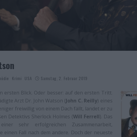
tson
mödie
Krimi
USA
Samstag, 2. Februar 2019
 ersten Blick. Oder besser: auf den ersten Tritt.
ädigte Arzt Dr. John Watson (
John C. Reilly
) eines
ger freiwillig von einem Dach fällt, landet er zu
en Detektivs Sherlock Holmes (
Will Ferrell
). Das
einer sehr erfolgreichen Zusammenarbeit,
e einen Fall nach dem andere. Doch der neueste