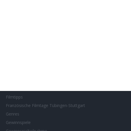
Filmstarts 2017
Filmstarts 2018
Filmstarts 2019
Filmstarts 2020
Filmstarts 2021
Filmstarts 2022
Filmstarts 2023
Filmstarts 2024
Filmstarts 2025
Filmstarts 2026
Filmtastic
Filmtipps
Französische Filmtage Tübingen-Stuttgart
Genres
Gewinnspiele
Gewinnspielteilnahme