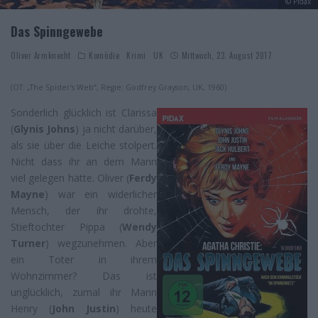
© Pidax
Das Spinngewebe
Oliver Armknecht
Komödie
Krimi
UK
Mittwoch, 23. August 2017
(OT: „The Spider’s Web“, Regie: Godfrey Grayson, UK, 1960)
Sonderlich glücklich ist Clarissa
(
Glynis Johns
) ja nicht darüber,
als sie über die Leiche stolpert.
Nicht dass ihr an dem Mann
viel gelegen hätte. Oliver (
Ferdy
Mayne
) war ein widerlicher
Mensch, der ihr drohte,
Stieftochter Pippa (
Wendy
Turner
) wegzunehmen. Aber
ein Toter in ihrem
Wohnzimmer? Das ist
unglücklich, zumal ihr Mann
Henry (
John Justin
) heute