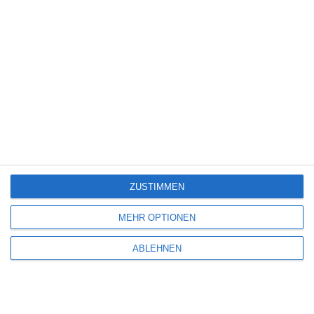
5
AGATHA UND DIE MITTERNACHTSMORDE
ZUSTIMMEN
Oliver Armknecht
Historie
Krimi
UK
Mittwoch, 18. März 2026
MEHR OPTIONEN
6
ABLEHNEN