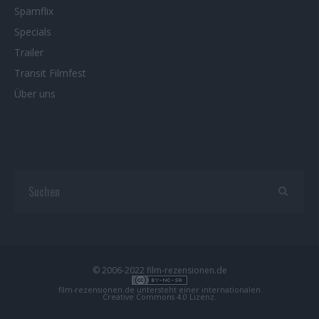
Spamflix
Specials
Trailer
Transit Filmfest
Über uns
© 2006-2022 film-rezensionen.de
film-rezensionen.de
untersteht einer internationalen
Creative Commons 4.0 Lizenz
.