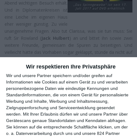
Abend wichtigen Besuch erhält.
„Das Spinngewebe“ ist seit 17.
Juli 2017 auf DVD erhältlich
Und in Diplomatenkreisen ist
eine Leiche im eigenen Haus
eher weniger günstig. Zu viele
unangenehme Fragen. Also tut Clarissa, was sie tun muss: Sie
ruft Sir Rowland (
Jack Hulbert
) an und bittet ihn sowie zwei
weitere Freunde, gemeinsam die Spuren zu beseitigen. Und
vielleicht hätte das Vorhaben sogar geklappt, stünde da nicht auf
einmal die Polizei vor der Tür.
Wir respektieren Ihre Privatsphäre
Auch wenn wir
Agatha Christie
in erster Linie für ihre Romane
Wir und unsere Partner speichern und/oder greifen auf
und Kurzgeschichten kennen, so hat sie sich doch auch
Informationen wie Cookies auf einem Gerät zu und verarbeiten
erfolgreich an eine Theaterkarriere gewagt. „Die Mäusefalle“ ist
personenbezogene Daten wie eindeutige Kennungen und
das langlebigste Stück aller Zeiten, auch Adaptionen von
Standardinformationen, die von einem Gerät für personalisierte
Romanen wie „Und dann gab’s keines mehr“ waren gut besucht.
Werbung und Inhalte, Werbung und Inhaltsmessung,
Etwas weniger bekannt ist „Das Spinngewebe“, welches sie 1954
Zielgruppenforschung und Serviceentwicklung gesendet
auf Wunsch der Schauspielerin
Margaret Lockwood
werden.
Mit Ihrer Erlaubnis dürfen wir und unsere Partner über
geschrieben hat und das im Laufe der Zeit dreimal verfilmt
Gerätescans genaue Standortdaten und Kenndaten abfragen.
wurde – darunter eine Fassung von 1955 fürs Fernsehen, in der
Sie können auf die entsprechende Schaltfläche klicken, um der
o. a. Datenverarbeitung durch uns und unsere 824 Partner
auch Lockwood wieder zu sehen war.