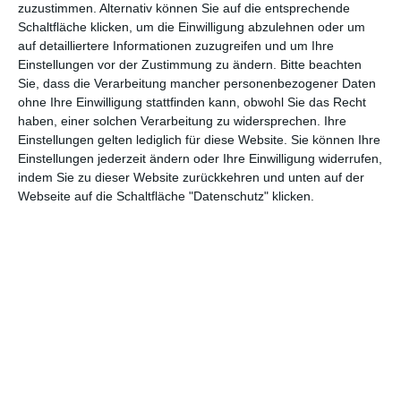
zuzustimmen. Alternativ können Sie auf die entsprechende
Mordsgeschichte auf engem Raum
Schaltfläche klicken, um die Einwilligung abzulehnen oder um
Bei der kürzlich auf Deutsch erschienenen Version von 1960
auf detailliertere Informationen zuzugreifen und um Ihre
schlüpfte zwar Glynis Johns in die Rolle der Hausdame, die
Einstellungen vor der Zustimmung zu ändern.
Bitte beachten
Sie, dass die Verarbeitung mancher personenbezogener Daten
Theaterwurzeln sind aber kaum zu übersehen. Der komplette
ohne Ihre Einwilligung stattfinden kann, obwohl Sie das Recht
Film spielt innerhalb des Anwesens der Eheleute Hailsham-
haben, einer solchen Verarbeitung zu widersprechen. Ihre
Brown, ein Großteil davon im Wohnzimmer, wo auch besagte
Einstellungen gelten lediglich für diese Website. Sie können Ihre
Leiche auftauchte. Mit den exotischen Kulissen anderer Christie-
Einstellungen jederzeit ändern oder Ihre Einwilligung widerrufen,
Verfilmungen – etwa
Tod auf dem Nil
oder
Karibische Affäre
–
indem Sie zu dieser Website zurückkehren und unten auf der
kann es
Das Spinngewebe
daher zwangsläufig nicht
Webseite auf die Schaltfläche "Datenschutz" klicken.
aufnehmen. Die visuelle Abwechslung hält sich in Grenzen.