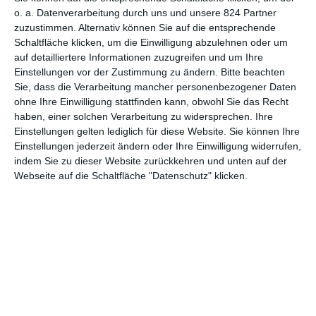
Yoshitoshi ABe
zusammen, immerhin zwei Drittel hinter dem
o. a. Datenverarbeitung durch uns und unsere 824 Partner
Ausnahmewerk
Serial Experiments Lain
. Viele der dortigen
zuzustimmen. Alternativ können Sie auf die entsprechende
Schaltfläche klicken, um die Einwilligung abzulehnen oder um
Themen und Merkmale sind dann auch hier zu finden: das
auf detailliertere Informationen zuzugreifen und um Ihre
Szenario einer von Technik zersetzten Welt, die düstere
Einstellungen vor der Zustimmung zu ändern.
Bitte beachten
Stimmung, das Verweigern eindeutiger Antworten. Bei
Sie, dass die Verarbeitung mancher personenbezogener Daten
Texhnolyze
ist das aber noch einmal deutlich verstärkt. Das liegt
ohne Ihre Einwilligung stattfinden kann, obwohl Sie das Recht
zum Teil sicher auch an der erweiterten Länge, gleich 22 Folgen
haben, einer solchen Verarbeitung zu widersprechen. Ihre
standen dem Team dieses Mal zur Verfügung. Eilig hat es hier
Einstellungen gelten lediglich für diese Website. Sie können Ihre
dann auch niemand, in einem nur sehr gemächlichen Tempo
Einstellungen jederzeit ändern oder Ihre Einwilligung widerrufen,
werden Figuren, Organisationen und Hintergründe eingeführt,
indem Sie zu dieser Website zurückkehren und unten auf der
gleichzeitig aber auf eine Weise, dass man erst einmal nicht viel
Webseite auf die Schaltfläche "Datenschutz" klicken.
versteht.
Rund zehn Minuten dauert es, bis in
Texhnolyze
überhaupt mal
jemand spricht. Und es sind keine Worte, die dazu geeignet
wären, die Geschichte fassbarer zu machen. Zuvor sehen wir
den um seine Körperteile beraubten Ichise durch die Stadt
kriechen, alternativ auch durch das Labor, das ihn zu einem
teilkünstlichen Menschen macht. Wie er dorthin kam, wer die
Frau ist, das erfahren wir erst später. Immer wieder werden wir