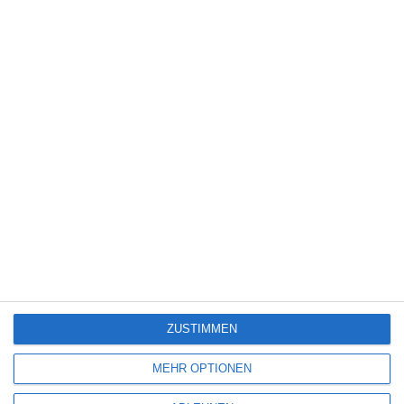
FACEBOOK
TWITTER
PINTEREST
EMAIL
ÄHNLICHE BEITRÄGE
7
ZUSTIMMEN
MEHR OPTIONEN
40 ACRES