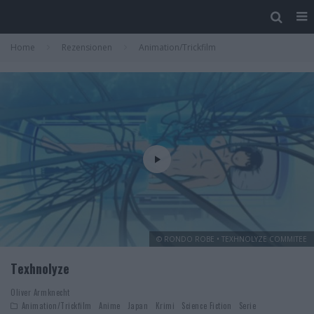
Home
Rezensionen
Animation/Trickfilm
© RONDO ROBE • TEXHNOLYZE COMMITEE
Texhnolyze
Oliver Armknecht
Animation/Trickfilm
Anime
Japan
Krimi
Science Fiction
Serie