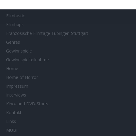
Filmstarts 2026
Filmtastic
Filmtipps
Französische Filmtage Tübingen-Stuttgart
Genres
Gewinnspiele
Gewinnspielteilnahme
Home
Home of Horror
Impressum
Interviews
Kino- und DVD-Starts
Kontakt
Links
MUBI