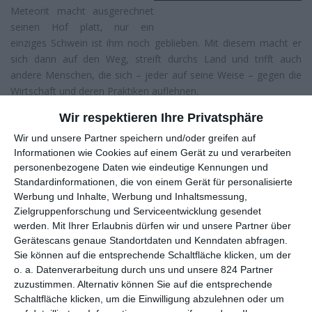
Meteorit macht ausgerechnet
seinen Hof platt, nur ein
einziges Schwein ist ihm noch geblieben. Mit diesem macht er
sich dann auf den Weg, streift durchs Land und trifft auch
andere Menschen, die sich – jeder auf seine Weise – gegen die
Wirtschaft und deren Praktiken auflehnen.
Dass Regisseur und Co-Autor
Aron Lehmann
ein großes Herz
Wir respektieren Ihre Privatsphäre
für kleine Leute hat, das hat er hinlänglich mit seinem Debütfilm
Wir und unsere Partner speichern und/oder greifen auf
Kohlhaas oder Die Verhältnismäßigkeit der Mittel
bewiesen.
Informationen wie Cookies auf einem Gerät zu und verarbeiten
Damals erzählte er von den täglichen Kämpfen eines
personenbezogene Daten wie eindeutige Kennungen und
Regisseurs, der zwar kein Geld für seinen Film hat, dafür aber
Standardinformationen, die von einem Gerät für personalisierte
einen Traum. In
Die letzte Sau
ist nicht einmal mehr das
Werbung und Inhalte, Werbung und Inhaltsmessung,
Zielgruppenforschung und Serviceentwicklung gesendet
geblieben, das nunmehr dritte Werk des Filmemachers ist voller
werden.
Mit Ihrer Erlaubnis dürfen wir und unsere Partner über
Verlierer, die an der wirtschaftlichen Realität gescheitert sind.
Gerätescans genaue Standortdaten und Kenndaten abfragen.
Manchmal auch an sich.
Sie können auf die entsprechende Schaltfläche klicken, um der
o. a. Datenverarbeitung durch uns und unsere 824 Partner
Das allein macht
Die letzte Sau
natürlich schon einmal mächtig
zuzustimmen. Alternativ können Sie auf die entsprechende
sympathisch, denn so beeindruckend Gewinnergeschichten auch
Schaltfläche klicken, um die Einwilligung abzulehnen oder um
sind, es sind die Verlierer dieser Welt, die uns Gefühle entlocken.