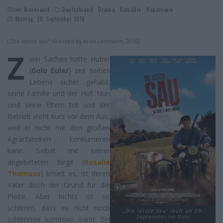
Oliver Armknecht
Deutschland
Drama
Komödie
Roadmovie
Montag, 26. September 2016
(„Die letzte Sau“ directed by Aron Lehmann, 2016)
Z
wei Sachen hatte Huber
(
Golo Euler
) zeit seines
Lebens sicher gehabt:
seine Familie und der Hof. Nun
sind seine Eltern tot und der
Betrieb steht kurz vor dem Aus,
weil er nicht mit den großen
Agrarfabriken konkurrieren
kann. Selbst mit seiner
angebeteten Birgit (
Rosalie
Thomass
) kriselt es, ist deren
Vater doch der Grund für die
Pleite. Aber nichts ist so
schlimm, dass es nicht noch
„Die letzte Sau“ läuft ab 29.
September im Kino
schlimmer kommen kann: Ein