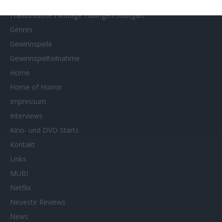
Filmtipps
Französische Filmtage Tübingen-Stuttgart
Genres
Gewinnspiele
Gewinnspielteilnahme
Home
Home of Horror
Impressum
Interviews
Kino- und DVD-Starts
Kontakt
Links
MUBI
Netflix
Neueste Reviews
News