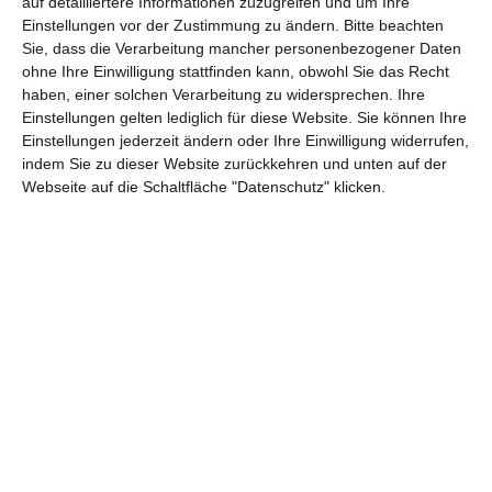
auf detailliertere Informationen zuzugreifen und um Ihre
Und wenn diese auch noch einen von vornherein aussichtslosen
Einstellungen vor der Zustimmung zu ändern.
Bitte beachten
Kampf gegen die da oben ausfechten, dann feuert man die
Sie, dass die Verarbeitung mancher personenbezogener Daten
Leute an, selbst wenn sie sich bei diesem Kampf komplett
ohne Ihre Einwilligung stattfinden kann, obwohl Sie das Recht
lächerlich machen. Wie Meier (
Thorsten Merten
) zum Beispiel,
haben, einer solchen Verarbeitung zu widersprechen. Ihre
der sein Leben als Investmentbanker aufgegeben hat, um Imker
Einstellungen gelten lediglich für diese Website. Sie können Ihre
zu werden, dabei aber richtig auf die Fresse fliegt. Auch der
Einstellungen jederzeit ändern oder Ihre Einwilligung widerrufen,
örtliche Metzger kann es mit den großen Fleischfabriken nicht
indem Sie zu dieser Website zurückkehren und unten auf der
aufnehmen, lässt sich dadurch zu einer Verzweiflungstat
Webseite auf die Schaltfläche "Datenschutz" klicken.
hinreißen.