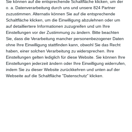
Sie können auf die entsprechende Schaltfläche klicken, um der
Katanagatari
und
Ping Pong
auch komplett in Deutschland
o. a. Datenverarbeitung durch uns und unsere 824 Partner
erhältlich.
zuzustimmen. Alternativ können Sie auf die entsprechende
Vor allem für Kenner japanischer Popkultur ist das eine gute
Schaltfläche klicken, um die Einwilligung abzulehnen oder um
auf detailliertere Informationen zuzugreifen und um Ihre
Nachricht, denn
Samurai Flamenco
ist in erster Linie eine
Einstellungen vor der Zustimmung zu ändern.
Bitte beachten
Parodie auf herkömmliche Superhelden und das Magical-Girl-
Sie, dass die Verarbeitung mancher personenbezogener Daten
Genre, aber auch auf den Idol-Wahn und die geldgeile
ohne Ihre Einwilligung stattfinden kann, obwohl Sie das Recht
Medienlandschaft. Vor allem in den ersten Folgen schleicht sich
haben, einer solchen Verarbeitung zu widersprechen. Ihre
jedoch auch Melancholie in die Geschichte, wenn wir erfahren,
Einstellungen gelten lediglich für diese Website. Sie können Ihre
woher Masayoshis Wunsch nach Gerechtigkeit kommt. Halten
Einstellungen jederzeit ändern oder Ihre Einwilligung widerrufen,
sich zunächst komische wie traurige Momente die Waage, wird
indem Sie zu dieser Website zurückkehren und unten auf der
es jedoch nach einem Viertel auf einmal so richtig abgefahren,
Webseite auf die Schaltfläche "Datenschutz" klicken.
streckenweise auch überraschend brutal. Mit dem komplett
unerwartbaren Twist in Folge 7 hat die Serie schon jetzt
Animegeschichte geschrieben, denn was hier an grotesken
Ideen verfeuert wird, sorgte weltweit für offene Münder. Und
das ist erst der Anfang für einen der absurdesten und
wendungsreichsten Trips, die man je in einem Anime gesehen
hat.