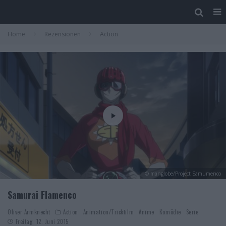
Home
Rezensionen
Action
© manglobe/Project Samumenco
Samurai Flamenco
Oliver Armknecht
Action
Animation/Trickfilm
Anime
Komödie
Serie
Freitag, 12. Juni 2015