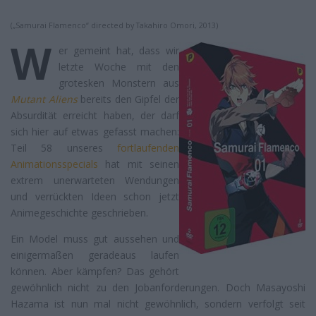
(„Samurai Flamenco“ directed by Takahiro Omori, 2013)
W
er gemeint hat, dass wir
letzte Woche mit den
grotesken Monstern aus
Mutant Aliens
bereits den Gipfel der
Absurdität erreicht haben, der darf
sich hier auf etwas gefasst machen:
Teil 58 unseres
fortlaufenden
Animationsspecials
hat mit seinen
extrem unerwarteten Wendungen
und verrückten Ideen schon jetzt
Animegeschichte geschrieben.
Ein Model muss gut aussehen und
einigermaßen geradeaus laufen
können. Aber kämpfen? Das gehört
gewöhnlich nicht zu den Jobanforderungen. Doch Masayoshi
Hazama ist nun mal nicht gewöhnlich, sondern verfolgt seit