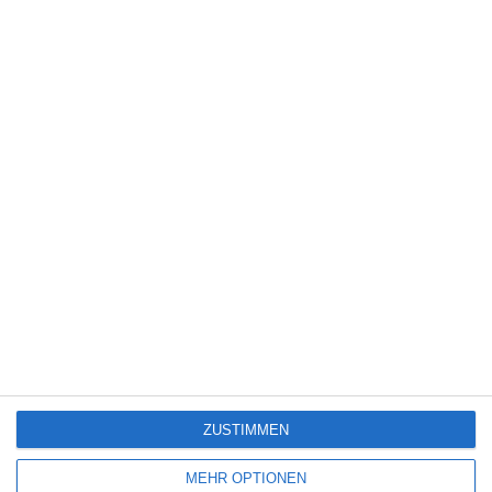
Manglobe
noitaminA
Takahiro Omori
FACEBOOK
TWITTER
PINTEREST
EMAIL
ÄHNLICHE BEITRÄGE
7
ZUSTIMMEN
MEHR OPTIONEN