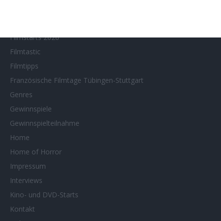
Filmstarts 2024
Filmstarts 2025
Filmstarts 2026
Filmtastic
Filmtipps
Französische Filmtage Tübingen-Stuttgart
Genres
Gewinnspiele
Gewinnspielteilnahme
Home
Home of Horror
Impressum
Interviews
Kino- und DVD-Starts
Kontakt