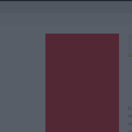
A
E
m
u
u