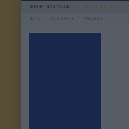
FILMTIPP DER REDAKTION
DUELL IN DER SONNE
Home
Weitere Artikel
EVERYTIME
Kinocharts
WHAM! – 10 DAYS IN CHIN
TANGLES