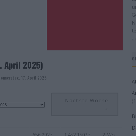
u
G
N
t
a
G
. April 2025)
Donnerstag, 17. April 2025
A
A
Nächste Woche
(1
»
B
D
656.292*
1.452.150**
2. Wo