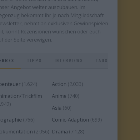
nser Angebot weiter auszubauen. Im
egenzug bekommt ihr je nach Mitgliedschaft
ewsletter, nehmt an exklusiven Gewinnspielen
eil, könnt Rezensionen wünschen oder euch
uf der Seite verewigen.
ENRES
TIPPS
INTERVIEWS
TAGS
benteuer
(1.624)
Action
(2.033)
nimation/Trickfilm
Anime
(740)
.942)
Asia
(60)
iographie
(766)
Comic-Adaption
(699)
okumentation
(2.056)
Drama
(7.128)