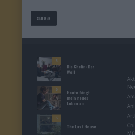
5
Die Chefin: Der
Wolf
Akt
Ne
6
Heute fängt
Ama
mein neues
Leben an
An
Ar
6
Chi
The Last House
Mü