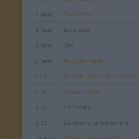
2. (neu)
The Amateur
3. (neu)
Doux Jésus
4. (neu)
Zion
5. (neu)
Moon, der Panda
6. (2)
Ma Mère, Dieu et Sylvie Vartan
7. (3)
Schneewittchen
8. (4)
Les Condés
9. (5)
Les Bodin’s partent en vrille
10. (neu)
Dog Man: Wau gegen Miau