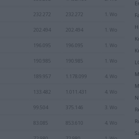
E
232.272
232.272
1. Wo
F
H
202.494
202.494
1. Wo
K
196.095
196.095
1. Wo
K
190.985
190.985
1. Wo
L
M
189.957
1.178.099
4. Wo
M
133.482
1.011.431
4. Wo
N
99.504
375.146
3. Wo
R
R
83.085
853.610
4. Wo
S
72.980
72.980
1. Wo