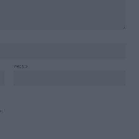
Website
il.