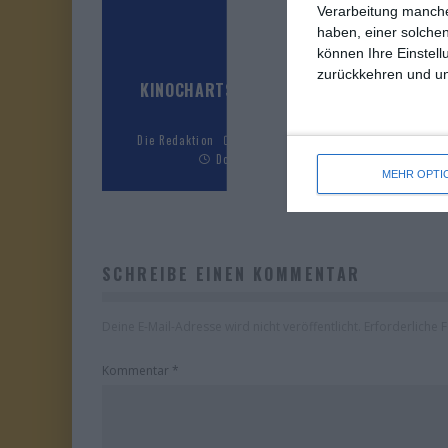
Verarbeitung manche
haben, einer solchen
können Ihre Einstell
zurückkehren und unt
KINOCHARTS FRANKREICH (29. JULI – 4.
AUGUST 2026)
Die Redaktion
Kinocharts
Kinocharts Frankreich
Donnerstag, 6. August 2026
MEHR OPTI
SCHREIBE EINEN KOMMENTAR
Deine E-Mail-Adresse wird nicht veröffentlicht.
Erforderliche 
Kommentar
*