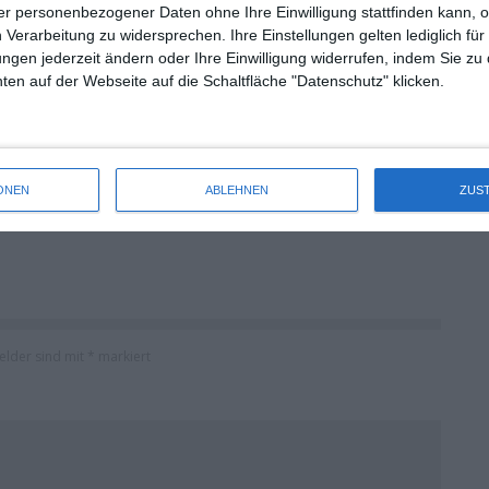
r personenbezogener Daten ohne Ihre Einwilligung stattfinden kann, 
 Verarbeitung zu widersprechen. Ihre Einstellungen gelten lediglich für
ungen jederzeit ändern oder Ihre Einwilligung widerrufen, indem Sie zu
en auf der Webseite auf die Schaltfläche "Datenschutz" klicken.
KINOCHARTS SÜDKOREA (31. JULI – 2. AUGUST
2026)
Die Redaktion
Kinocharts
Kinocharts Südkorea
Mittwoch, 5. August 2026
ONEN
ABLEHNEN
ZUS
Felder sind mit
*
markiert