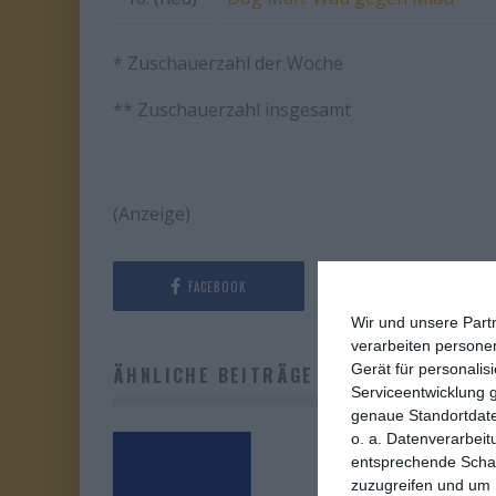
* Zuschauerzahl der Woche
** Zuschauerzahl insgesamt
(Anzeige)
FACEBOOK
TWITTER
Wir und unsere Part
verarbeiten persone
Gerät für personali
ÄHNLICHE BEITRÄGE
Serviceentwicklung 
genaue Standortdate
o. a. Datenverarbeit
entsprechende Schalt
zuzugreifen und um 