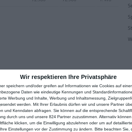
S
S
S
W
Wir respektieren Ihre Privatsphäre
PINTEREST
EMAIL
ner speichern und/oder greifen auf Informationen wie Cookies auf ein
nbezogene Daten wie eindeutige Kennungen und Standardinformatione
sierte Werbung und Inhalte, Werbung und Inhaltsmessung, Zielgruppen
gesendet werden.
Mit Ihrer Erlaubnis dürfen wir und unsere Partner ü
n und Kenndaten abfragen. Sie können auf die entsprechende Schaltfl
ung durch uns und unsere 824 Partner zuzustimmen. Alternativ können 
fläche klicken, um die Einwilligung abzulehnen oder um auf detailliert
Ihre Einstellungen vor der Zustimmung zu ändern.
Bitte beachten Sie, 