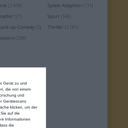
erie
(2.476)
Spiele-Adaption
(131)
platter
(21)
Sport
(345)
tand-up-Comedy
(2)
Thriller
(3.181)
estern
(269)
em Gerät zu und
n, die von einem
forschung und
ber Gerätescans
äche klicken, um der
Sie auf die
ere Informationen
dass die