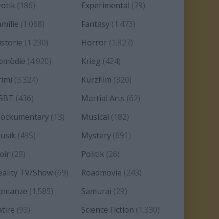
rotik
(186)
Experimental
(79)
amilie
(1.068)
Fantasy
(1.473)
istorie
(1.230)
Horror
(1.827)
omödie
(4.920)
Krieg
(424)
rimi
(3.324)
Kurzfilm
(320)
GBT
(436)
Martial Arts
(62)
ockumentary
(13)
Musical
(182)
usik
(495)
Mystery
(691)
oir
(29)
Politik
(26)
eality TV/Show
(69)
Roadmovie
(243)
omanze
(1.585)
Samurai
(29)
atire
(93)
Science Fiction
(1.330)