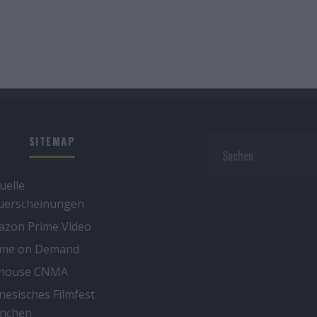
SITEMAP
uelle
uerscheinungen
zon Prime Video
ime on Demand
thouse CNMA
nesisches Filmfest
nchen