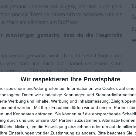
S
 wir jemand anderen vor Augen, der das auch gern
chen und die Termine haben sich verschoben. Und am
S
h einfach am nächsten am Stoff war.
S
er schwieriger gemacht, dass du die Hauptrolle
W
lizierter gemacht, weil ich nicht selbst hinter der
usste, dass ich mich auf Daniel verlassen kann.
an mitten im Bild steht und das mit den anderen von
ber spielt, versteht man die Komplikationen besser,
Wir respektieren Ihre Privatsphäre
Beispiel die Probleme, die die Leute haben, wenn im
ner speichern und/oder greifen auf Informationen wie Cookies auf ein
nbezogene Daten wie eindeutige Kennungen und Standardinformatione
sierte Werbung und Inhalte, Werbung und Inhaltsmessung, Zielgruppen
geholfen, dass du Schauspieler bist und deshalb
gesendet werden.
Mit Ihrer Erlaubnis dürfen wir und unsere Partner ü
n und Kenndaten abfragen. Sie können auf die entsprechende Schaltfl
ung durch uns und unsere 824 Partner zuzustimmen. Alternativ können 
fläche klicken, um die Einwilligung abzulehnen oder um auf detailliert
lem geholfen hat, dass ich schon so wahnsinnig viele
Ihre Einstellungen vor der Zustimmung zu ändern.
Bitte beachten Sie, 