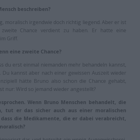
Mensch beschreiben?
g, moralisch irgendwie doch richtig liegend. Aber er ist
 zweite Chance verdient zu haben. Er hatte eine
m Griff.
enn eine zweite Chance?
ass du erst einmal niemanden mehr behandeln kannst,
. Du kannst aber nach einer gewissen Auszeit wieder
rinzipiell hätte Bruno also schon die Chance gehabt,
 ist nur: Wird so jemand wieder angestellt?
sprochen. Wenn Bruno Menschen behandelt, die
 tut er das sicher auch aus einer moralischen
, dass die Medikamente, die er dabei verabreicht,
moralisch?
ignoriert das und betreibt ein wenig Augenwischerei,