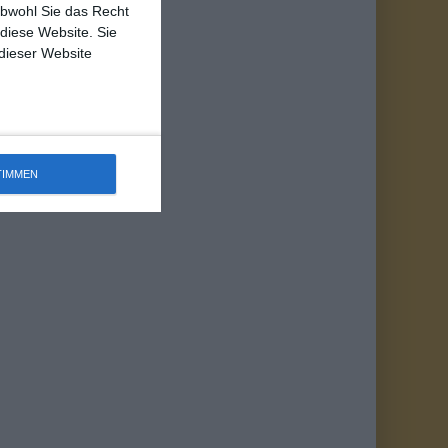
obwohl Sie das Recht
 diese Website. Sie
 dieser Website
TIMMEN