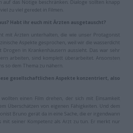
ch auf das Nötige beschränken. Dialoge sollten knapp
iel zu viel geredet in Filmen.
aus? Habt ihr euch mit Ärzten ausgetauscht?
ht mit Ärzten unterhalten, die wie unser Protagonist
izinische Aspekte gesprochen, weil wir die wasserdicht
it Drogen in Krankenhäusern aussieht. Das war sehr
sern arbeiten, sind komplett überarbeitet. Ansonsten
 uns so dem Thema zu nähern.
diese gesellschaftlichen Aspekte konzentriert, also
 wollten einen Film drehen, der sich mit Einsamkeit
 dem Überschätzen von eigenen Fähigkeiten. Und dem
nist Bruno gerät da in eine Sache, die er irgendwann
s mit seiner Kompetenz als Arzt zu tun. Er merkt nur