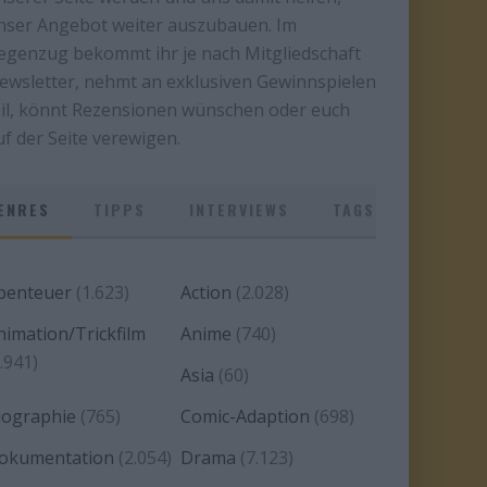
nser Angebot weiter auszubauen. Im
egenzug bekommt ihr je nach Mitgliedschaft
ewsletter, nehmt an exklusiven Gewinnspielen
eil, könnt Rezensionen wünschen oder euch
uf der Seite verewigen.
ENRES
TIPPS
INTERVIEWS
TAGS
benteuer
(1.623)
Action
(2.028)
nimation/Trickfilm
Anime
(740)
.941)
Asia
(60)
iographie
(765)
Comic-Adaption
(698)
okumentation
(2.054)
Drama
(7.123)