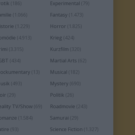
rotik
(186)
Experimental
(79)
amilie
(1.066)
Fantasy
(1.473)
istorie
(1.229)
Horror
(1.825)
omödie
(4.913)
Krieg
(424)
rimi
(3.315)
Kurzfilm
(320)
GBT
(434)
Martial Arts
(62)
ockumentary
(13)
Musical
(182)
usik
(493)
Mystery
(690)
oir
(29)
Politik
(26)
eality TV/Show
(69)
Roadmovie
(243)
omanze
(1.584)
Samurai
(29)
atire
(93)
Science Fiction
(1.327)