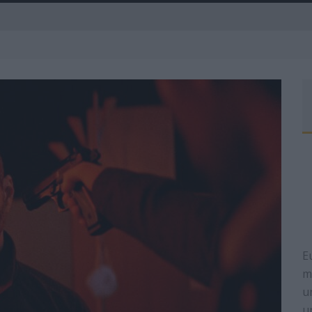
A
R
E
m
u
u