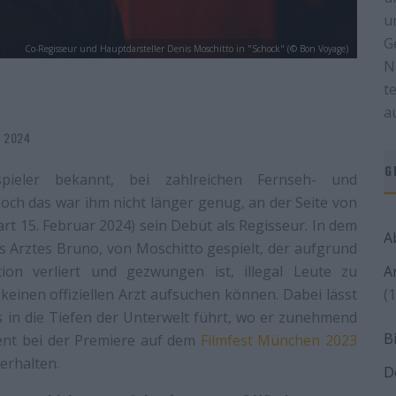
u
G
Co-Regisseur und Hauptdarsteller Denis Moschitto in "Schock" (© Bon Voyage)
N
t
a
r 2024
G
pieler bekannt, bei zahlreichen Fernseh- und
och das war ihm nicht länger genug, an der Seite von
art 15. Februar 2024) sein Debüt als Regisseur. In dem
A
es Arztes Bruno, von Moschitto gespielt, der aufgrund
on verliert und gezwungen ist, illegal Leute zu
A
einen offiziellen Arzt aufsuchen können. Dabei lässt
(1
is in die Tiefen der Unterwelt führt, wo er zunehmend
B
alent bei der Premiere auf dem
Filmfest München 2023
erhalten.
D