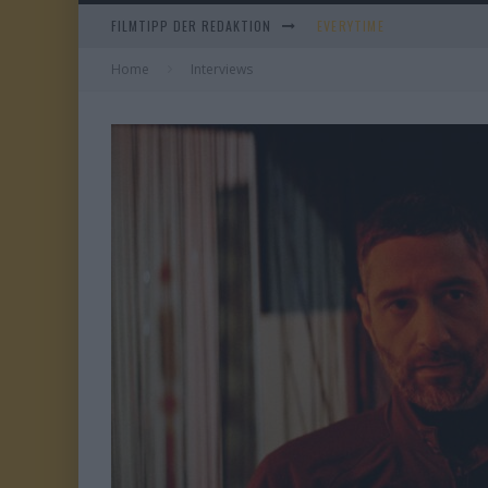
EVERYTIME
FILMTIPP DER REDAKTION
WHAM! – 10 DAYS IN CHIN
Home
Interviews
IM SPIEGEL MEINER MUTTE
DUELL IN DER SONNE