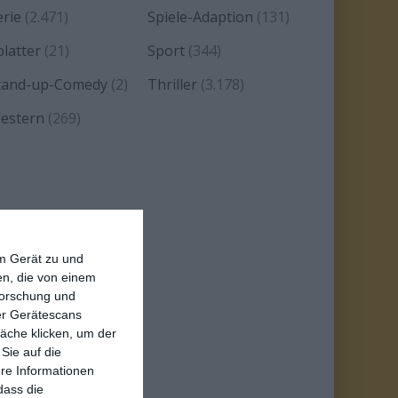
erie
(2.471)
Spiele-Adaption
(131)
platter
(21)
Sport
(344)
tand-up-Comedy
(2)
Thriller
(3.178)
estern
(269)
em Gerät zu und
n, die von einem
forschung und
ber Gerätescans
äche klicken, um der
Sie auf die
ere Informationen
dass die