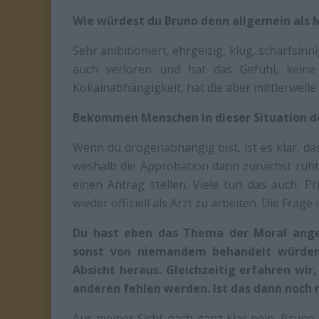
Wie würdest du Bruno denn allgemein als 
Sehr ambitioniert, ehrgeizig, klug, scharfsinni
auch verloren und hat das Gefühl, keine
Kokainabhängigkeit, hat die aber mittlerweile i
Bekommen Menschen in dieser Situation d
Wenn du drogenabhängig bist, ist es klar, d
weshalb die Approbation dann zunächst ruht
einen Antrag stellen. Viele tun das auch. P
wieder offiziell als Arzt zu arbeiten. Die Frage
Du hast eben das Thema der Moral ange
sonst von niemandem behandelt würden,
Absicht heraus. Gleichzeitig erfahren wir
anderen fehlen werden. Ist das dann noch 
Aus meiner Sicht nach ganz klar nein. Bruno 