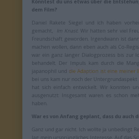
Könntest du uns etwas über die Entstehu
dem Film?
Daniel Rakete Siegel und ich haben vorh
gemacht,
Im Knast
. Wir hatten sehr viel Fr
Freundschaft geworden. Irgendwann ist dann
machen wollen, dann eben auch als Co-Regis
war ein ganz langer Dialogprozess bis zur 
behandelt. Der Impuls kam durch die Man
japanophil und
die Adaption ist eine meiner 
bei uns kam nur noch der Untergrundaspekt hi
hat sich einfach entwickelt. Wir konnten 
ausgenutzt: Insgesamt waren es schon mehr
haben.
War es von Anfang geplant, dass du auch 
Ganz und gar nicht. Ich wollte ja unbedingt 
lag mein ursprüngliches Interesse. Auf das Sch