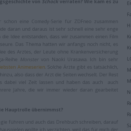
ngsgeschichte von
Schock
verraten? Wie kam es zu
E
F
er schon eine Comedy-Serie für ZDFneo zusammen
H
eude daran und daraus ist sehr schnell eine sehr enge
 die Idee entstanden, dass wir zusammen einen Film
K
seure. Das Thema hatten wir anfangs noch nicht, es
K
Idee des Arztes, der Leute ohne Krankenversicherung
L
ga-Reihe
Monster
von Naoki Urasawa. Ich bin sehr
liebsten Animeserien
. Solche Ärzte gibt es tatsächlich,
M
nzu, also dass der Arzt die Seiten wechselt. Der Rest
M
uns dabei viel Zeit lassen und haben das auch auch
ere Jahre, die wir immer wieder daran gearbeitet
N
R
die Hauptrolle übernimmst?
R
Regie führen und auch das Drehbuch schreiben, darauf
S
auspielen wollte ich verzichten, weil das für mich der