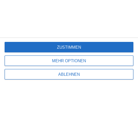
SCHREIBE EINEN KOMMENTAR
Deine E-Mail-Adresse wird nicht veröffentlicht.
Erforderliche Felder sind
mit
*
markiert
ZUSTIMMEN
Kommentar
*
MEHR OPTIONEN
ABLEHNEN
Name
*