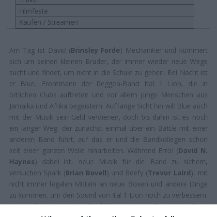
Filmfeste
Kaufen / Streamen
Am Tag ist David (
Brinsley Forde
) Mechaniker und kümmert
sich um seinen kleinen Bruder, der immer wieder neue Wege
sucht und findet, um nicht in die Schule zu gehen. Bei Nacht ist
er Blue, Frontmann der Reggea-Band Ital 1 Lion, die in
örtlichen Clubs auftreten und vor allem junge Menschen aus
Jamaika und Afrika begeistern. Auf lange Sicht hin will Blue auch
mit der Musik sein Geld verdienen, doch bis dahin ist es noch
ein langer Weg, der zunächst einmal über ein Battle mit einer
anderen Band führt, auf das er und die Bandkollegen schon
seit einer ganzen Weile hinarbeiten. Während Errol (
David N.
Haynes
) dabei ist, neue Musik für die Band zu sichern,
versuchen Spark (
Brian Bovell
) und Beefy (
Trevor Laird
), mit
nicht immer legalen Mitteln an neue Boxen und andere Dinge
zu kommen, um den Sound von Ital 1 Lion noch zu verbessern.
Immer dabei ist Ronnie (
Karl Howman
), ein Freund der Band