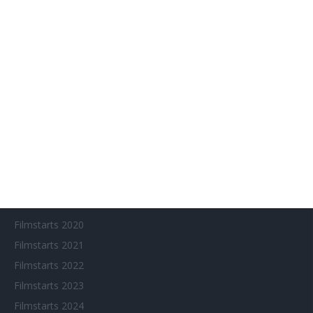
Aktuelle Neuerscheinungen
Amazon Prime Video
Anime on Demand
Arthouse CNMA
Chinesisches Filmfest München
Eventkalender
Fantasy Filmfest Special
Filmfeste
Filmstarts 2017
Filmstarts 2018
Filmstarts 2019
Filmstarts 2020
Filmstarts 2021
Filmstarts 2022
Filmstarts 2023
Filmstarts 2024