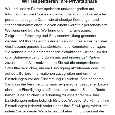
und Kiffer, der nichts lieber tut, als mit der Band abzuhängen.
Wir respektieren Ihre Privatsphäre
Wir und unsere Partner speichern und/oder greifen auf
Jedoch ist die Welt, in der die Jungs leben, nicht gerade einfach.
Informationen wie Cookies auf einem Gerät zu und verarbeiten
Neben Ärger auf der Arbeit und Stress in der eigenen Familie
personenbezogene Daten wie eindeutige Kennungen und
muss sich David mit Rassismus und Gewalt herumschlagen.
Standardinformationen, die von einem Gerät für personalisierte
Auch die Band bleibt von diversen Übergriffen nicht verschont,
Werbung und Inhalte, Werbung und Inhaltsmessung,
denn sie erhielten schon diverse Drohungen wegen der viel zu
Zielgruppenforschung und Serviceentwicklung gesendet
lauten Musik. Eines Tages eskaliert die Situation und Blue muss
werden.
Mit Ihrer Erlaubnis dürfen wir und unsere Partner über
eine Entscheidung treffen, ob er zu den Werten wie Freiheit und
Gerätescans genaue Standortdaten und Kenndaten abfragen.
Rebellion steht, von denen er singt, oder ob er flüchtet.
Sie können auf die entsprechende Schaltfläche klicken, um der
o. a. Datenverarbeitung durch uns und unsere 824 Partner
zuzustimmen. Alternativ können Sie auf die entsprechende
DAS BABYLONISCHE DREIECK
Schaltfläche klicken, um die Einwilligung abzulehnen oder um
auf detailliertere Informationen zuzugreifen und um Ihre
Vielleicht wäre die Karriere von Regisseur
Franco Rosso
ganz
Einstellungen vor der Zustimmung zu ändern.
Bitte beachten
anders verlaufen, wenn er nicht in seinen Spielfilmen und
Sie, dass die Verarbeitung mancher personenbezogener Daten
Dokumentationen immer wieder heiße Eisen angefasst hätte.
ohne Ihre Einwilligung stattfinden kann, obwohl Sie das Recht
haben, einer solchen Verarbeitung zu widersprechen. Ihre
Schon mit seinem dritten Film, der Dokumentation
The
Einstellungen gelten lediglich für diese Website. Sie können Ihre
Mangrove Nine
behandelte er Themen wie den Rassismus und
Einstellungen jederzeit ändern oder Ihre Einwilligung widerrufen,
die Polizeigewalt in der britischen Gesellschaft, sodass die BBC
indem Sie zu dieser Website zurückkehren und unten auf der
die Übertragung des Films verzögerte. Nicht zuletzt wegen