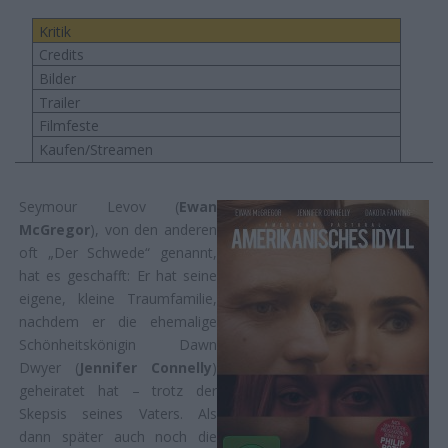
Kritik
Credits
Bilder
Trailer
Filmfeste
Kaufen/Streamen
Seymour Levov (
Ewan
McGregor
), von den anderen
oft „Der Schwede“ genannt,
hat es geschafft: Er hat seine
eigene, kleine Traumfamilie,
nachdem er die ehemalige
Schönheitskönigin Dawn
Dwyer (
Jennifer Connelly
)
geheiratet hat – trotz der
Skepsis seines Vaters. Als
dann später auch noch die