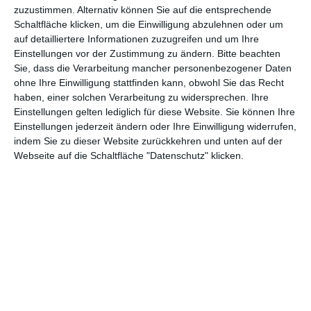
Seite zu tun ist. Interessant ist dabei aber zumindest meistens,
zuzustimmen. Alternativ können Sie auf die entsprechende
Schaltfläche klicken, um die Einwilligung abzulehnen oder um
womit die Künstler und Künstlerinnen so ihr Debüt abgeben,
auf detailliertere Informationen zuzugreifen und um Ihre
welche Stoffe ihnen am nächsten waren, welche Genres ihnen
Einstellungen vor der Zustimmung zu ändern.
Bitte beachten
liegen.
Sie, dass die Verarbeitung mancher personenbezogener Daten
ohne Ihre Einwilligung stattfinden kann, obwohl Sie das Recht
Hohe Ziele zum Anfang
haben, einer solchen Verarbeitung zu widersprechen. Ihre
Im Fall von Ewan McGregor, der durch
Trainspotting
berühmt
Einstellungen gelten lediglich für diese Website. Sie können Ihre
wurde und später in Blockbustern wie
Star Wars: Episode I –
Einstellungen jederzeit ändern oder Ihre Einwilligung widerrufen,
Die dunkle Bedrohung
mitspielte, ist es vor allem sein Mut,
indem Sie zu dieser Website zurückkehren und unten auf der
der beeindruckt: Als ersten Film einen Roman auszusuchen, der
Webseite auf die Schaltfläche "Datenschutz" klicken.
einen Pulitzer Preis gewonnen hat, das muss man sich erst
einmal trauen. Zumal die gleichnamige Vorlage von
Amerikanisches Idyll
, ein 1997 erschienenes Buch von
Philip
Roth
, sich intensiv mit der amerikanischen Geschichte des
Vietnamkriegs auseinandersetzt und dabei den amerikanischen
Traum gleich mit seziert. Das ist nicht unbedingt der Stoff, den
ein in den frühen 70ern geborener Schotte unbedingt
verinnerlicht hat.
Dass der Film im Vergleich zur Vorlage deutlich vereinfacht