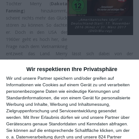
Tochter Merry (
Dakota
Fanning
) hinzukommt,
scheint nichts mehr das Glück
„Amerikanisches Idyll“ //
Deutschland-Start: 17. November
stören zu können. So dachte
2016 (Kino) // 31. März 2017
(DVD/Blu-ray)
er. Doch in den USA der
1960er geht es hoch her, die
Frage nach dem Vietnamkrieg
entzweit das Land. Merry lässt sich dabei von der
Antikriegsstimmung mitreißen, wird zu einer engagierten
Aktivistin. Seymour hält nicht viel davon, lässt sie aber
Wir respektieren Ihre Privatsphäre
gewähren. Bis sie zur Hauptverdächtigen eines
Wir und unsere Partner speichern und/oder greifen auf
Bombenanschlags wird und spurlos verschwindet …
Informationen wie Cookies auf einem Gerät zu und verarbeiten
personenbezogene Daten wie eindeutige Kennungen und
Irgendwann erwischt es sie wohl alle mal. Wenn Schauspieler
Standardinformationen, die von einem Gerät für personalisierte
alles in ihrem Leben erreicht haben oder zumindest das Gefühl
Werbung und Inhalte, Werbung und Inhaltsmessung,
haben, dass es nicht mehr weitergeht, versucht so manch
Zielgruppenforschung und Serviceentwicklung gesendet
einer, dann doch mal die Seiten zu wechseln und selbst Regie
werden.
Mit Ihrer Erlaubnis dürfen wir und unsere Partner über
zu führen. Das Ergebnis ist dabei zwangsläufig nicht wirklich
Gerätescans genaue Standortdaten und Kenndaten abfragen.
einheitlich: Nicht jeder, der gelernt hat, vor der Kamera zu
Sie können auf die entsprechende Schaltfläche klicken, um der
agieren, weiß deshalb automatisch, was auf deren anderen
o. a. Datenverarbeitung durch uns und unsere 824 Partner