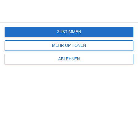
PINTEREST
EMAIL
ZUSTIMMEN
ÄHNLICHE BEITRÄGE
MEHR OPTIONEN
ABLEHNEN
6
HELDEN DER NACHT
Oliver Armknecht
Drama
Krimi
USA
Sonntag, 12. Juli 2026