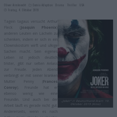
Oliver Armknecht
Comic-Adaption
Drama
Thriller
USA
Freitag, 4. Oktober 2019
Tagein tagaus versucht Arthur
Fleck (
Joaquin Phoenix
)
anderen Leuten ein Lächeln zu
schenken, indem er sich in ein
Clownskostüm wirft und ulkige
Sachen macht. Sein eigenes
Leben ist jedoch deutlich
trister, gibt nur selten Anlass
zur Freude. Jeden Abend
verbringt er mit seiner kranken
Mutter Penny (
Frances
Conroy
). Freunde hat er
ebenso wenig wie eine
Freundin. Und auch bei der
„Joker“ // Deutschland-Start: 10.
Oktober 2019 (Kino)
Arbeit läuft es gerade nicht gut.
Andererseits, wenn es nach