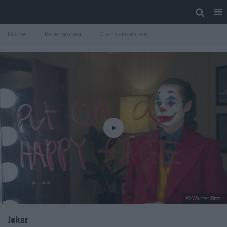
Home
Rezensionen
Comic-Adaption
© Warner Bros.
Joker