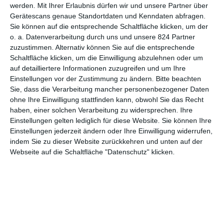
werden.
Mit Ihrer Erlaubnis dürfen wir und unsere Partner über
ICH TÖTE, ALSO BIN ICH!
Gerätescans genaue Standortdaten und Kenndaten abfragen.
Sie können auf die entsprechende Schaltfläche klicken, um der
o. a. Datenverarbeitung durch uns und unsere 824 Partner
Ganz aus der Luft gegriffen sind diese Befürchtungen sicher
zuzustimmen. Alternativ können Sie auf die entsprechende
nicht. Wenn sich der erfolglose Clown langsam in einen
Schaltfläche klicken, um die Einwilligung abzulehnen oder um
psychopathischen Mörder verwandelt und dafür auch noch von
auf detailliertere Informationen zuzugreifen und um Ihre
anderen gefeiert wird, dann ist das durchaus befremdlich.
Einstellungen vor der Zustimmung zu ändern.
Bitte beachten
Joker
wirkt an der Stelle schon wie ein Freischein, all die Leute
Sie, dass die Verarbeitung mancher personenbezogener Daten
da draußen abzuknallen. Eine Zelebrierung von Gewalt, ausgeübt
ohne Ihre Einwilligung stattfinden kann, obwohl Sie das Recht
haben, einer solchen Verarbeitung zu widersprechen. Ihre
von den Verlierern dieser Welt, die sich zumindest mit einer
Einstellungen gelten lediglich für diese Website. Sie können Ihre
Waffe noch Gehör verschaffen können und so ihrer eigenen
Einstellungen jederzeit ändern oder Ihre Einwilligung widerrufen,
Bedeutungslosigkeit entkommen wollen. Also das, was viele
indem Sie zu dieser Website zurückkehren und unten auf der
Amokläufer machen, nur im größeren Stil und mit weniger
Webseite auf die Schaltfläche "Datenschutz" klicken.
Schminke im Gesicht.