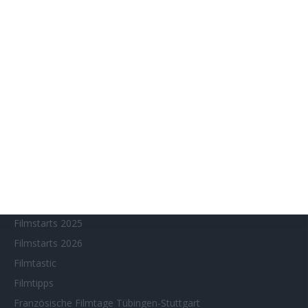
Eventkalender
Fantasy Filmfest Special
Filmfeste
Filmstarts 2017
Filmstarts 2018
Filmstarts 2019
Filmstarts 2020
Filmstarts 2021
Filmstarts 2022
Filmstarts 2023
Filmstarts 2024
Filmstarts 2025
Filmstarts 2026
Filmtastic
Filmtipps
Französische Filmtage Tübingen-Stuttgart