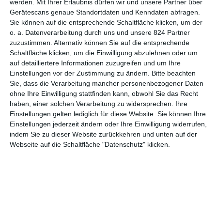
Schwester hinterlassen hat. In
Mein Leben mit Amanda
kehrt
werden.
Mit Ihrer Erlaubnis dürfen wir und unsere Partner über
der französische Regisseur und Co-Autor zu diesem Thema
Gerätescans genaue Standortdaten und Kenndaten abfragen.
Sie können auf die entsprechende Schaltfläche klicken, um der
zurück, gewinnt diesem aber neue Facetten ab, auch weil er
o. a. Datenverarbeitung durch uns und unsere 824 Partner
eine andere Perspektive einnimmt. Nicht ohne Grund wurde der
zuzustimmen. Alternativ können Sie auf die entsprechende
Film im Original nach Amanda benannt, dem kleinen Mädchen,
Schaltfläche klicken, um die Einwilligung abzulehnen oder um
das sich mit dem Tod auseinandersetzen muss, obwohl es
auf detailliertere Informationen zuzugreifen und um Ihre
noch weniger als die Erwachsenen versteht, was dies bedeutet.
Einstellungen vor der Zustimmung zu ändern.
Bitte beachten
Sie, dass die Verarbeitung mancher personenbezogener Daten
DER GEMEINE TIEFSCHLAG
ohne Ihre Einwilligung stattfinden kann, obwohl Sie das Recht
haben, einer solchen Verarbeitung zu widersprechen. Ihre
Einstellungen gelten lediglich für diese Website. Sie können Ihre
Anders als bei
Dieses Sommergefühl
, das gleich mit der
Einstellungen jederzeit ändern oder Ihre Einwilligung widerrufen,
Tragödie begann, lässt sich Hers bei
Mein Leben mit Amanda
indem Sie zu dieser Website zurückkehren und unten auf der
sehr viel Zeit, bevor er die emotionalen Daumenschrauben
Webseite auf die Schaltfläche "Datenschutz" klicken.
anzieht. Das ist durchaus geschickt. Indem er ausführlich die
einzelnen Figuren vorstellt, ihren Alltag und die Beziehungen
untereinander, wird der Verlust später umso deutlicher spürbar.
Merken wir erst, was es bedeutet, dass da ein Mensch nicht
mehr da ist. Das geht natürlich deutlich mehr zu Herzen,
gerade auch später, wenn die Hinterbliebenen immer wieder