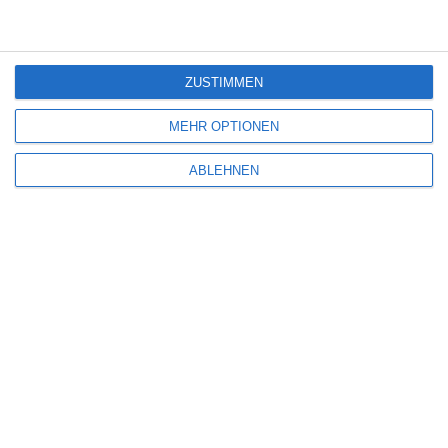
Sonntag, 19. Juli 2026
7
ZUSTIMMEN
MEHR OPTIONEN
ABLEHNEN
SO KLINGT DAS LEBEN
Oliver Armknecht
Drama
Komödie
Musik
Spanien
Donnerstag, 16. Juli 2026
EINE ANTWORT