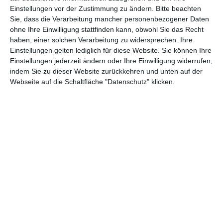
Einstellungen vor der Zustimmung zu ändern.
Bitte beachten
1
27.07
231.2
231.28
Sie, dass die Verarbeitung mancher personenbezogener Daten
0
Dunkirk
ohne Ihre Einwilligung stattfinden kann, obwohl Sie das Recht
.2017
88
8
.
haben, einer solchen Verarbeitung zu widersprechen. Ihre
Einstellungen gelten lediglich für diese Website. Sie können Ihre
1
Einstellungen jederzeit ändern oder Ihre Einwilligung widerrufen,
27.07
135.5
135.53
1
Baby Driver
indem Sie zu dieser Website zurückkehren und unten auf der
.2017
34
4
Webseite auf die Schaltfläche "Datenschutz" klicken.
.
1
Hanni & Nanni – Mehr als
25.05
121.9
379.21
2
beste Freunde
.2017
56
8
.
1
Pirates of the Caribbean:
25.05
78.58
2.542.7
3
Salazars Rache
.2017
9
76
.
1
29.06
78.02
4
Die Verführten
89.345
.2017
6
.