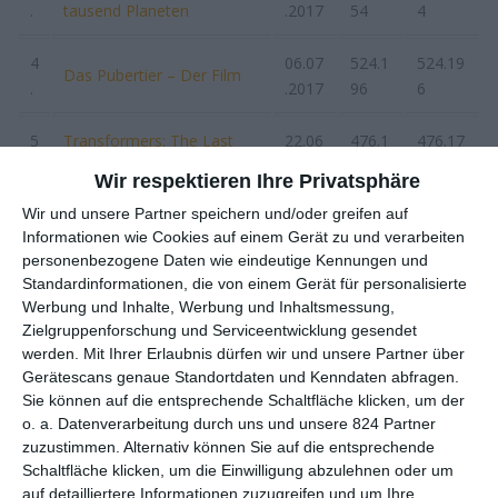
.
tausend Planeten
.2017
54
4
4
06.07
524.1
524.19
Das Pubertier – Der Film
.
.2017
96
6
5
Transformers: The Last
22.06
476.1
476.17
.
Knight
.2017
75
5
Wir respektieren Ihre Privatsphäre
Wir und unsere Partner speichern und/oder greifen auf
6
01.06
335.5
1.909.8
Baywatch
Informationen wie Cookies auf einem Gerät zu und verarbeiten
.
.2017
65
74
personenbezogene Daten wie eindeutige Kennungen und
Standardinformationen, die von einem Gerät für personalisierte
7
29.06
304.2
383.61
Girls‘ Night Out
Werbung und Inhalte, Werbung und Inhaltsmessung,
.
.2017
89
9
Zielgruppenforschung und Serviceentwicklung gesendet
werden.
Mit Ihrer Erlaubnis dürfen wir und unsere Partner über
8
Ostwind – Aufbruch nach
27.07
266.3
266.33
Gerätescans genaue Standortdaten und Kenndaten abfragen.
.
Ora
.2017
36
6
Sie können auf die entsprechende Schaltfläche klicken, um der
o. a. Datenverarbeitung durch uns und unsere 824 Partner
zuzustimmen. Alternativ können Sie auf die entsprechende
9
15.06
242.2
765.66
Wonder Woman
Schaltfläche klicken, um die Einwilligung abzulehnen oder um
.
.2017
72
6
auf detailliertere Informationen zuzugreifen und um Ihre