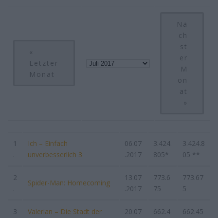
Nä
ch
st
«
er
Letzter
M
Monat
on
at
»
1
Ich – Einfach
06.07
3.424.
3.424.8
.
unverbesserlich 3
.2017
805*
05 **
2
13.07
773.6
773.67
Spider-Man: Homecoming
.
.2017
75
5
3
Valerian – Die Stadt der
20.07
662.4
662.45