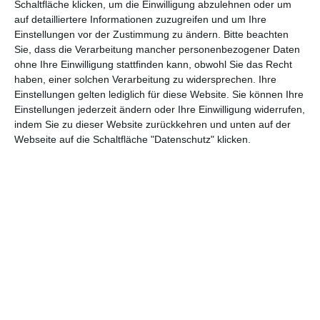
17
Schaltfläche klicken, um die Einwilligung abzulehnen oder um
auf detailliertere Informationen zuzugreifen und um Ihre
01.0
Einstellungen vor der Zustimmung zu ändern.
Bitte beachten
8
Gregs Tagebuch – Böse
218.2
218.26
Sie, dass die Verarbeitung mancher personenbezogener Daten
6.20
.
Falle!
62
2
ohne Ihre Einwilligung stattfinden kann, obwohl Sie das Recht
17
haben, einer solchen Verarbeitung zu widersprechen. Ihre
Einstellungen gelten lediglich für diese Website. Sie können Ihre
25.0
9
Hanni & Nanni – Mehr als
197.5
257.26
Einstellungen jederzeit ändern oder Ihre Einwilligung widerrufen,
5.20
indem Sie zu dieser Website zurückkehren und unten auf der
.
beste Freunde
25
2
17
Webseite auf die Schaltfläche "Datenschutz" klicken.
1
18.0
181.2
588.22
0
Alien: Covenant
5.20
74
2
.
17
1
15.0
155.3
155.35
1
All Eyez On Me
6.20
55
5
.
17
1
01.0
In Zeiten des abnehmenden
138.3
138.31
2
6.20