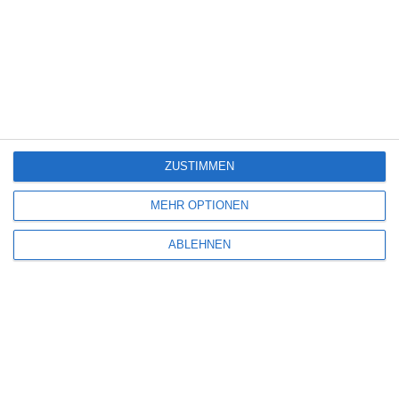
KINOCHARTS FRANKREICH (29. JULI – 4. AUGUST 2026)
Die Redaktion
Kinocharts
Kinocharts Frankreich
Donnerstag, 6. August 2026
ZUSTIMMEN
MEHR OPTIONEN
ABLEHNEN
KINOCHARTS SÜDKOREA (31. JULI – 2. AUGUST 2026)
Die Redaktion
Kinocharts
Kinocharts Südkorea
Mittwoch, 5. August 2026