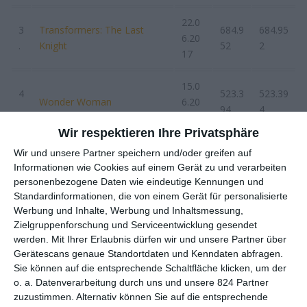
22.0
3
Transformers: The Last
684.9
684.95
6.20
.
Knight
52
2
17
15.0
4
523.3
523.39
Wonder Woman
6.20
.
94
4
17
Wir respektieren Ihre Privatsphäre
08.0
Wir und unsere Partner speichern und/oder greifen auf
5
510.2
510.27
Die Mumie
6.20
Informationen wie Cookies auf einem Gerät zu und verarbeiten
.
77
7
17
personenbezogene Daten wie eindeutige Kennungen und
Standardinformationen, die von einem Gerät für personalisierte
Werbung und Inhalte, Werbung und Inhaltsmessung,
27.0
6
Guardians of the Galaxy Vol.
458.8
2.455.
Zielgruppenforschung und Serviceentwicklung gesendet
4.20
.
2
35
022
werden.
Mit Ihrer Erlaubnis dürfen wir und unsere Partner über
17
Gerätescans genaue Standortdaten und Kenndaten abfragen.
Sie können auf die entsprechende Schaltfläche klicken, um der
30.0
o. a. Datenverarbeitung durch uns und unsere 824 Partner
7
253.3
1.901.
The Boss Baby
3.20
zuzustimmen. Alternativ können Sie auf die entsprechende
.
78
355