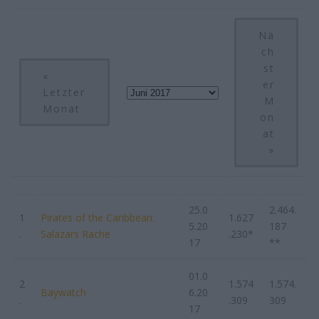
Nä
ch
st
«
er
Letzter
M
Monat
on
at
»
25.0
2.464.
1
Pirates of the Caribbean:
1.627
5.20
187
.
Salazars Rache
.230*
17
**
01.0
2
1.574
1.574.
Baywatch
6.20
.
.309
309
17