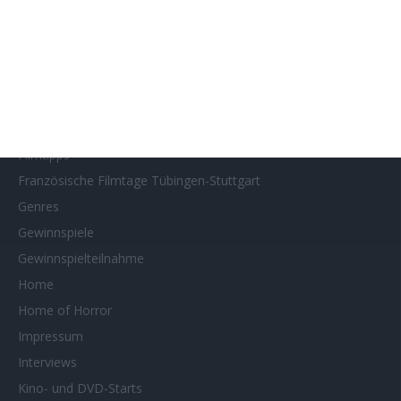
Filmstarts 2023
Filmstarts 2024
Filmstarts 2025
Filmstarts 2026
Filmtastic
Filmtipps
Französische Filmtage Tübingen-Stuttgart
Genres
Gewinnspiele
Gewinnspielteilnahme
Home
Home of Horror
Impressum
Interviews
Kino- und DVD-Starts