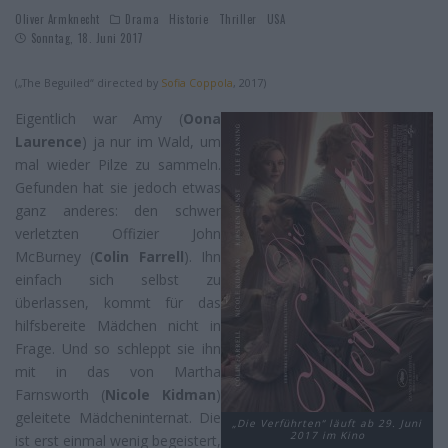
Oliver Armknecht
Drama
Historie
Thriller
USA
Sonntag, 18. Juni 2017
(„The Beguiled“ directed by
Sofia Coppola
, 2017)
Eigentlich war Amy (
Oona
Laurence
) ja nur im Wald, um
mal wieder Pilze zu sammeln.
Gefunden hat sie jedoch etwas
ganz anderes: den schwer
verletzten Offizier John
McBurney (
Colin Farrell
). Ihn
einfach sich selbst zu
überlassen, kommt für das
hilfsbereite Mädchen nicht in
Frage. Und so schleppt sie ihn
mit in das von Martha
Farnsworth (
Nicole Kidman
)
geleitete Mädcheninternat. Die
„Die Verführten“ läuft ab 29. Juni
2017 im Kino
ist erst einmal wenig begeistert,