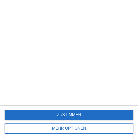
FACEBOOK
TWITTER
PINTEREST
EMAIL
ÄHNLICHE BEITRÄGE
8
ZUSTIMMEN
MEHR OPTIONEN
ONLY MARGO