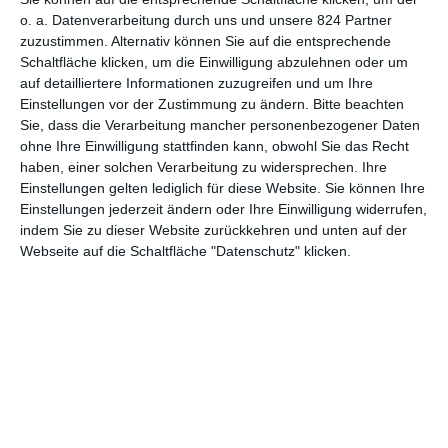
bei
Die Verführten
ist es eher unwahrscheinlich, dass sie sich
o. a. Datenverarbeitung durch uns und unsere 824 Partner
wieder zurück an die Spitze arbeiten wird – trotz unbestreitbarer
zuzustimmen. Alternativ können Sie auf die entsprechende
Schaltfläche klicken, um die Einwilligung abzulehnen oder um
Qualitäten, trotz diverser großer Namen.
auf detailliertere Informationen zuzugreifen und um Ihre
Neuinterpretation mit anderen Schwerpunkten
Einstellungen vor der Zustimmung zu ändern.
Bitte beachten
Der erste gehört der Vorlage: 1966 unter dem Titel „A Painted
Sie, dass die Verarbeitung mancher personenbezogener Daten
Devil“ veröffentlicht, wurde
Thomas P. Cullinans
Roman
ohne Ihre Einwilligung stattfinden kann, obwohl Sie das Recht
haben, einer solchen Verarbeitung zu widersprechen. Ihre
später als
The Beguiled
bzw.
Betrogen
von
Don Siegel
für die
Einstellungen gelten lediglich für diese Website. Sie können Ihre
Leinwand adaptiert. Damals war es
Clint Eastwood
, der
Einstellungen jederzeit ändern oder Ihre Einwilligung widerrufen,
während des Bürgerkriegs einen Frauenhaushalt ziemlich
indem Sie zu dieser Website zurückkehren und unten auf der
durcheinanderbringt. Nun darf
Colin Farrell
(
Saving Mr. Banks
,
Webseite auf die Schaltfläche "Datenschutz" klicken.
The Lobster
) ran. Allein die neue Besetzung macht klar, dass
Coppola die Sache etwas anders angeht. Der prototypische
Supermacho-Ami wurde durch einen Iren ersetzt, der ganz gerne
auch mal gebrochene, zumindest sanfte Figuren spielt. Das soll
jedoch nicht bedeuten, dass bei ihm aus John McBurney ein
Gutmensch wurde. Höflich und zuvorkommend ist er,
bescheiden sogar, aber doch auch verschlagen. Ein Mensch, der
seinen Charme spielen lässt, um ans Ziel zu kommen. Ein
Verführer eben.