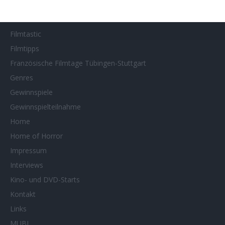
Filmstarts 2025
Filmstarts 2026
Filmtastic
Filmtipps
Französische Filmtage Tübingen-Stuttgart
Genres
Gewinnspiele
Gewinnspielteilnahme
Home
Home of Horror
Impressum
Interviews
Kino- und DVD-Starts
Kontakt
Links
MUBI