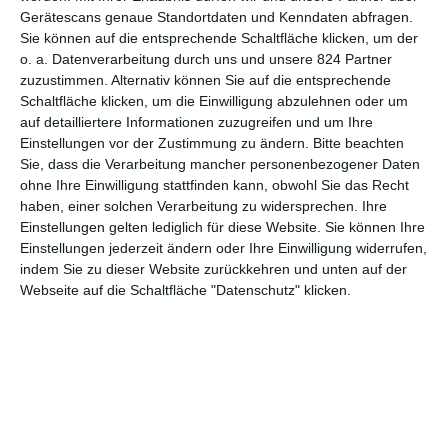
Größer, lauter, bescheuerter
Gerätescans genaue Standortdaten und Kenndaten abfragen.
Sie können auf die entsprechende Schaltfläche klicken, um der
Wer beispielsweise die Reihe nie angeschaut hat, in der
o. a. Datenverarbeitung durch uns und unsere 824 Partner
Erwartung, dass sich dort alles nur um Autorennen dreht, der
zuzustimmen. Alternativ können Sie auf die entsprechende
wird hier seinen Augen kaum trauen. Natürlich darf auch in
Fast
Schaltfläche klicken, um die Einwilligung abzulehnen oder um
& Furious 8
kräftig aufs Gaspedal getreten werden. Regisseur
F.
auf detailliertere Informationen zuzugreifen und um Ihre
Gary Gray
(
Straight Outta Compton
) und Drehbuchautor
Chris
Einstellungen vor der Zustimmung zu ändern.
Bitte beachten
Morgan
(
47 Ronin
) lassen Dom im schönen Kuba seine
Sie, dass die Verarbeitung mancher personenbezogener Daten
Fahrkünste demonstrieren. Wenn hier ein spontanes Wettrennen
ohne Ihre Einwilligung stattfinden kann, obwohl Sie das Recht
vorbei an malerisch heruntergekommenen Kulissen jedoch nach
haben, einer solchen Verarbeitung zu widersprechen. Ihre
einem konventionellen Start immer absurder wird, dann wird der
Einstellungen gelten lediglich für diese Website. Sie können Ihre
Ton für die folgenden zwei Stunden festgelegt: je bescheuerter,
Einstellungen jederzeit ändern oder Ihre Einwilligung widerrufen,
je lauter, je explosiver, desto besser.
indem Sie zu dieser Website zurückkehren und unten auf der
Webseite auf die Schaltfläche "Datenschutz" klicken.