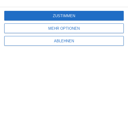
ÄHNLICHE BEITRÄGE
ZUSTIMMEN
8
MEHR OPTIONEN
ABLEHNEN
DIE ODYSSEE (2026)
Oliver Armknecht
Abenteuer
Fantasy
Filmtipp
Historie
Krieg
UK
USA
Mittwoch, 15. Juli 2026
6