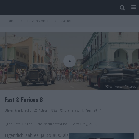
Home
Rezensionen
Action
© Universal Pictures
Fast & Furious 8
Oliver Armknecht
Action
USA
Dienstag, 11. April 2017
(„The Fate Of The Furious“ directed by F. Gary Gray, 2017)
Eigentlich sah es ja so aus, als