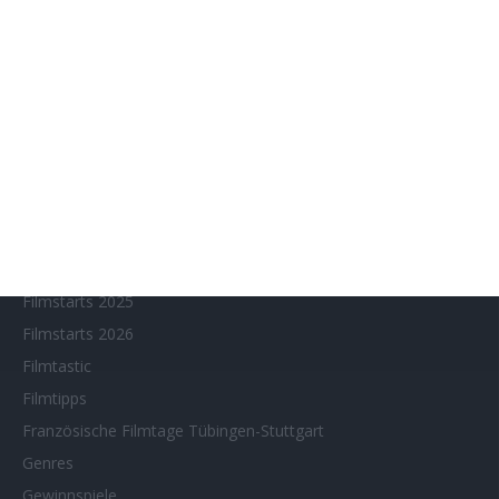
Filmfeste
Filmstarts 2017
Filmstarts 2018
Filmstarts 2019
Filmstarts 2020
Filmstarts 2021
Filmstarts 2022
Filmstarts 2023
Filmstarts 2024
Filmstarts 2025
Filmstarts 2026
Filmtastic
Filmtipps
Französische Filmtage Tübingen-Stuttgart
Genres
Gewinnspiele