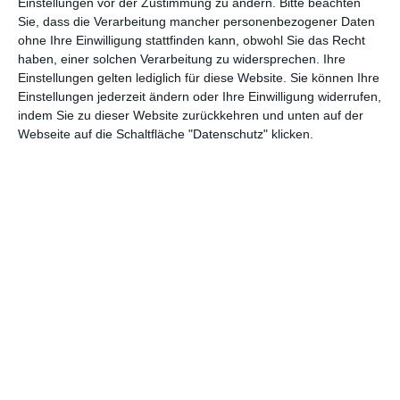
Einstellungen vor der Zustimmung zu ändern.
Bitte beachten
Dabei versucht die amerikanische Produktion durchaus, auch
Sie, dass die Verarbeitung mancher personenbezogener Daten
mal ein paar eigene Akzente zu setzen, anstatt nur die
ohne Ihre Einwilligung stattfinden kann, obwohl Sie das Recht
bekannten Rape-and-Revenge-Vorlagen der 70er Jahre zu
haben, einer solchen Verarbeitung zu widersprechen. Ihre
kopieren. Denn der erste Punkt ist gar nicht zu sehen, beim
Einstellungen gelten lediglich für diese Website. Sie können Ihre
zweiten hält sich der Film auffallend zurück, vermeidet die
Einstellungen jederzeit ändern oder Ihre Einwilligung widerrufen,
grotesken Gewaltausbrüche, die viele Vertreter zu Guilty
indem Sie zu dieser Website zurückkehren und unten auf der
Pleasures machen. Einige Schlüsselszenen wurden sogar ganz
Webseite auf die Schaltfläche "Datenschutz" klicken.
weggelassen, was den einen oder anderen Splatterfan ärgern
könnte. An deren Stelle tritt der Anspruch, das Publikum
inszenatorisch wie inhaltlich zu überraschen. Die Geschichte
mag sehr gradlinig sein, wird aber immer wieder durch
Flashbacks unterbrochen, welche zeigen, wie Eve zu ihrer
unglücklichen Lage kam.