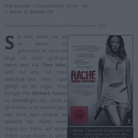
Oliver Armknecht
Fantasy Filmfest
Thriller
USA
Sonntag, 25. September 2016
(„Bound to Vengeance“ directed by José Manuel Cravioto, 2015)
S
ie weiß weder, wie sie
an diesen Ort
gekommen ist, noch wie
lange sie schon gefangen
halten wird. Eve (
Tina Ivlev
)
weiß nur eins: Sie muss
unbedingt raus. Eines Tages
gelingt es ihr sogar, ihren
Peiniger Phil (
Richard Tyson
)
zu überwältigen. Der Schritt in
die Freiheit, er ist plötzlich ganz
nah! Doch dann entdeckt sie
während der Flucht einen
Stapel von Fotos, auf denen
„Rache – Bound to Vengeance“ ist
seit 1. September auf DVD, Blu-
andere junge Frauen zu sehen
ray und 3D Blu-ray erhältlich