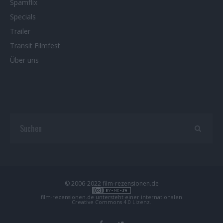
Spamflix
Specials
Trailer
Transit Filmfest
Über uns
© 2006-2022 film-rezensionen.de
film-rezensionen.de
untersteht einer internationalen
Creative Commons 4.0 Lizenz
.