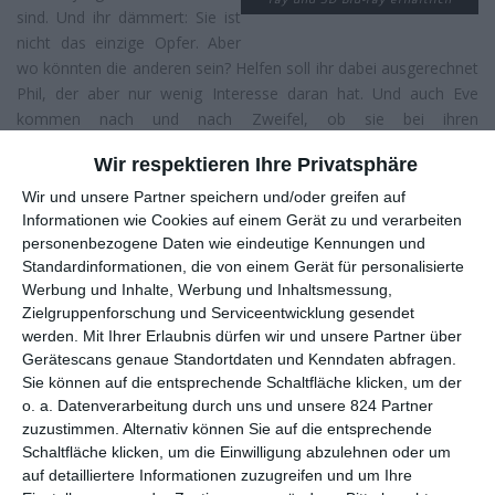
sind. Und ihr dämmert: Sie ist
nicht das einzige Opfer. Aber
wo könnten die anderen sein? Helfen soll ihr dabei ausgerechnet
Phil, der aber nur wenig Interesse daran hat. Und auch Eve
kommen nach und nach Zweifel, ob sie bei ihren
Rettungsversuchen das richtige tut, macht sie dabei doch
Wir respektieren Ihre Privatsphäre
Erfahrungen und Entdeckungen, auf die sie liebend gern hätte
verzichten können.
Wir und unsere Partner speichern und/oder greifen auf
Informationen wie Cookies auf einem Gerät zu und verarbeiten
Rache ist doch immer mal wieder ein guter Anlass, um in Filmen
personenbezogene Daten wie eindeutige Kennungen und
mal so richtig schön die Sau rauszulassen, anderen Menschen
Standardinformationen, die von einem Gerät für personalisierte
völlig ohne störende Gewissenbisse und sogar mit dem leichten
Werbung und Inhalte, Werbung und Inhaltsmessung,
Gefühl der moralischen Überlegenheit viel Gewalt anzutun. Ist
Zielgruppenforschung und Serviceentwicklung gesendet
ein berühmter Name damit verbunden, reicht es mitunter fürs
werden.
Mit Ihrer Erlaubnis dürfen wir und unsere Partner über
Gerätescans genaue Standortdaten und Kenndaten abfragen.
Kino. Meistens handelt es sich aber um eher billige produzierte
Sie können auf die entsprechende Schaltfläche klicken, um der
Streifen, die wie
Rache – Bound to Vengeance
allenfalls einen
o. a. Datenverarbeitung durch uns und unsere 824 Partner
Platz auf dem letztjährigen
Fantasy Filmfest
finden, bevor sie in
zuzustimmen. Alternativ können Sie auf die entsprechende
die Videoecke durchgereicht werden, wo sie bis heute ein
Schaltfläche klicken, um die Einwilligung abzulehnen oder um
verlässlich seh- und zahlwilliges Publikum finden.
auf detailliertere Informationen zuzugreifen und um Ihre