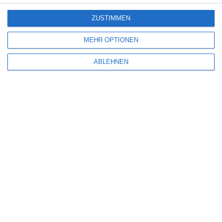
ZUSTIMMEN
TÖDLICHE EINLADUNG
Oliver Armknecht
Komödie
Krimi
Mexiko
Netflix
MEHR OPTIONEN
Freitag, 6. Oktober 2023
ABLEHNEN
SCHREIBE EINEN KOMMENTAR
Deine E-Mail-Adresse wird nicht veröffentlicht.
Erforderliche Felder sind
mit
*
markiert
Kommentar
*