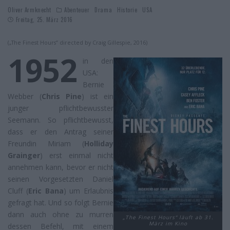
Oliver Armknecht
Abenteuer
Drama
Historie
USA
Freitag, 25. März 2016
(„The Finest Hours“ directed by Craig Gillespie, 2016)
1952
in den
USA:
Bernie
Webber (
Chris Pine
) ist ein
junger pflichtbewusster
Seemann. So pflichtbewusst,
dass er den Antrag seiner
Freundin Miriam (
Holliday
Grainger
) erst einmal nicht
annehmen kann, bevor er nicht
seinen Vorgesetzten Daniel
Cluff (
Eric Bana
) um Erlaubnis
gefragt hat. Und so folgt Bernie
dann auch ohne zu murren
„The Finest Hours“ läuft ab 31.
März im Kino
dessen Befehl, mit einem