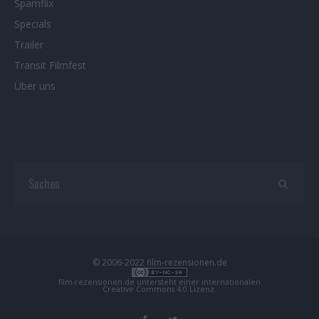
Spamflix
Specials
Trailer
Transit Filmfest
Über uns
© 2006-2022 film-rezensionen.de
film-rezensionen.de
untersteht einer internationalen
Creative Commons 4.0 Lizenz
.