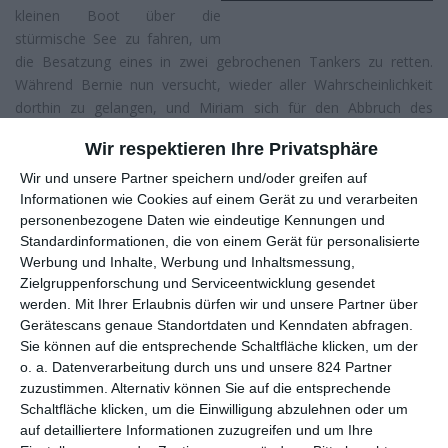
kleinen Boot über die
stürmische See zu fahren, um
die Besatzung eines in zwei gebrochenen Tankers zu retten.
Während Bernie nun versucht, wieder aller Wahrscheinlichkeit
dorthin zu gelangen, und Miriam sich für den Abbruch des
Einsatzes stark macht, hat der Maschinist Ray Sybert (
Casey
Wir respektieren Ihre Privatsphäre
Affleck
) alle Hände voll zu tun, damit der Tanker nicht sofort
auf Grund läuft.
Wir und unsere Partner speichern und/oder greifen auf
Informationen wie Cookies auf einem Gerät zu und verarbeiten
„32 Überlebende. Nur Platz für 12.“, steht da in Großbuchstaben
personenbezogene Daten wie eindeutige Kennungen und
auf dem Plakat von
The Finest Hours
. Ein moralisch äußerst
Standardinformationen, die von einem Gerät für personalisierte
diffiziles Problem, welches unter anderem in
The
Werbung und Inhalte, Werbung und Inhaltsmessung,
Philosophers
hin und her gewälzt wurde: Wenn nur einige
Zielgruppenforschung und Serviceentwicklung gesendet
Menschen gerettet werden können, nach welchen Kriterien
werden.
Mit Ihrer Erlaubnis dürfen wir und unsere Partner über
Gerätescans genaue Standortdaten und Kenndaten abfragen.
sucht man diese aus? Mit dem Inhalt des Films hat dies aber nur
Sie können auf die entsprechende Schaltfläche klicken, um der
wenig zu tun: Erst heißt es sehr lange warten, bis diese
o. a. Datenverarbeitung durch uns und unsere 824 Partner
inhaltliche Stelle überhaupt erreicht wird. Und dann spielte der
zuzustimmen. Alternativ können Sie auf die entsprechende
Punkt nicht einmal eine tatsächliche Rolle. Nun kann man über
Schaltfläche klicken, um die Einwilligung abzulehnen oder um
diese kleine Mogelpackung hinwegsehen, nicht jeder Film muss
auf detailliertere Informationen zuzugreifen und um Ihre
zum Nachdenken anregen, wenn er dafür gut unterhält.
The