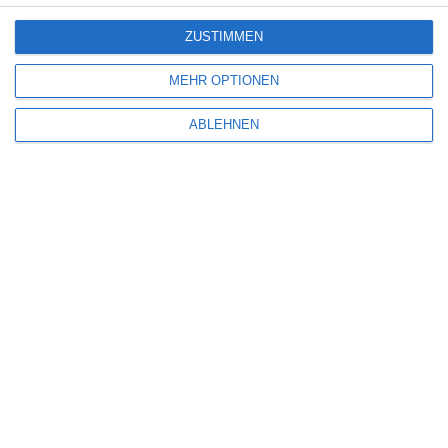
ZUSTIMMEN
POOLMAN
Oliver Armknecht
Komödie
Krimi
USA
MEHR OPTIONEN
Montag, 11. Mai 2026
ABLEHNEN
SCHREIBE EINEN KOMMENTAR
Deine E-Mail-Adresse wird nicht veröffentlicht.
Erforderliche Felder sind
mit
*
markiert
Kommentar
*