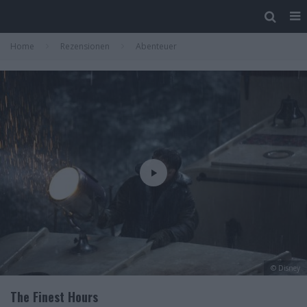
Home
Rezensionen
Abenteuer
© Disney
The Finest Hours