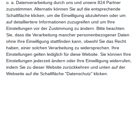
benachrichtigt werden muss, doch bald ändert er seine Meinung.
o. a. Datenverarbeitung durch uns und unsere 824 Partner
Zusammen mit seinem Freund Michael will er das Geld für sich
zuzustimmen. Alternativ können Sie auf die entsprechende
beanspruchen. Sie melden sich, Michael gibt sich als
Schaltfläche klicken, um die Einwilligung abzulehnen oder um
auf detailliertere Informationen zuzugreifen und um Ihre
Lottogewinner Ned Devine aus und bald steht der
Einstellungen vor der Zustimmung zu ändern.
Bitte beachten
Geschäftsmann vor der Haustür, der den Papierkram erledigen
Sie, dass die Verarbeitung mancher personenbezogener Daten
lässt, welcher für die Auszahlung nötig ist. Der Schock ist groß
ohne Ihre Einwilligung stattfinden kann, obwohl Sie das Recht
als man schließlich erfährt, dass es sich bei der Gewinnsumme
haben, einer solchen Verarbeitung zu widersprechen. Ihre
nicht lediglich um eine halbe Million, sondern um fast sieben
Einstellungen gelten lediglich für diese Website. Sie können Ihre
Millionen Pfund handelt. Das Gewissen macht den beiden alten
Einstellungen jederzeit ändern oder Ihre Einwilligung widerrufen,
Männern zu schaffen und so entschließen sie sich ihren Plan zu
indem Sie zu dieser Website zurückkehren und unten auf der
ändern – und auch das wird schwieriger, als gedacht.
Webseite auf die Schaltfläche "Datenschutz" klicken.
„
Waking Ned Devine
“ erzählt streng genommen zwei
Geschichten, die erst gegen Ende – im Stile von Woody Allens
„
Verbrechen und andere Kleinigkeiten
“ – mehr oder weniger
miteinander verknüpft werden. Neben der dominierenden Story
um den Lottogewinner Ned Devine wird der innere Kampf von
Maggie (
Susan Lynch
) geschildert, die sich zwischen zwei
Männern entscheiden muss. Auf der einen Seite hat sie sich in
Finn (
James Nesbitt
) verliebt, doch da dieser nach Schweinen