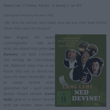
Stephan Eicke
Filmtipp
Komödie
Sonntag, 5. Juni 2011
(„Waking Ned“ directed by Kirk Jones, 1998)
“We find the winner and make sure we are their best friend
when they cash the cheque.”
Alles beginnt mit einem
Lotteriegewinn – oder auch
nicht. Am Abend sitzt Jackie (
Ian
Bannen
) vor dem Fernseher
und verfolgt die Lottoziehung
mit. Während seine Frau in der
Küche sitzt und zu Abend isst,
muss ihr Mann feststellen, dass
er wieder einmal nichts
gewonnen hat – auch seinem
besten Freund Michael (
David
Kelly
) geht es in dieser Hinsicht
nicht viel besser, dabei hätten