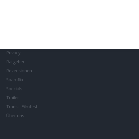
MUBI
Netflix
Neueste Reviews
News
Porträts/Filmografien
Privacy
Ratgeber
Rezensionen
Spamflix
Specials
Trailer
Transit Filmfest
Über uns