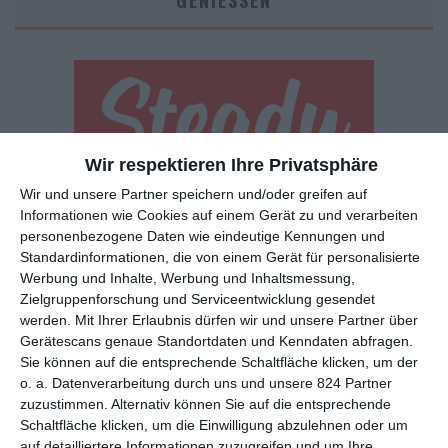
GENIESSEN
Wir respektieren Ihre Privatsphäre
Wir und unsere Partner speichern und/oder greifen auf
Euch gefällt, was wir auf film-rezensionen.de so machen und
Informationen wie Cookies auf einem Gerät zu und verarbeiten
wollt noch mehr? Dann werdet unser Sponsor! Auf
Steady
könnt
personenbezogene Daten wie eindeutige Kennungen und
ihr Mitglied unserer Seite werden und uns damit helfen, unser
Standardinformationen, die von einem Gerät für personalisierte
Angebot weiter auszubauen. Im Gegenzug bekommt ihr je nach
Werbung und Inhalte, Werbung und Inhaltsmessung,
Mitgliedschaft Newsletter, nehmt an exklusiven Gewinnspielen
Zielgruppenforschung und Serviceentwicklung gesendet
teil, könnt Rezensionen wünschen oder euch auf der Seite
werden.
Mit Ihrer Erlaubnis dürfen wir und unsere Partner über
verewigen.
Gerätescans genaue Standortdaten und Kenndaten abfragen.
Sie können auf die entsprechende Schaltfläche klicken, um der
o. a. Datenverarbeitung durch uns und unsere 824 Partner
GENRES
TIPPS
INTERVIEWS
TAGS
zuzustimmen. Alternativ können Sie auf die entsprechende
Schaltfläche klicken, um die Einwilligung abzulehnen oder um
auf detailliertere Informationen zuzugreifen und um Ihre