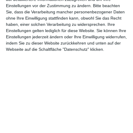
Einstellungen vor der Zustimmung zu ändern.
Bitte beachten
Abenteuer
(1.623)
Action
(2.032)
Sie, dass die Verarbeitung mancher personenbezogener Daten
ohne Ihre Einwilligung stattfinden kann, obwohl Sie das Recht
Animation/Trickfilm
(1.941)
Anime
(740)
haben, einer solchen Verarbeitung zu widersprechen. Ihre
Asia
(60)
Biographie
(766)
Einstellungen gelten lediglich für diese Website. Sie können Ihre
Einstellungen jederzeit ändern oder Ihre Einwilligung widerrufen,
Comic-Adaption
(699)
Dokumentation
(2.054)
indem Sie zu dieser Website zurückkehren und unten auf der
Webseite auf die Schaltfläche "Datenschutz" klicken.
Drama
(7.125)
Erotik
(186)
Experimental
(79)
Familie
(1.066)
Fantasy
(1.473)
Historie
(1.229)
Horror
(1.825)
Komödie
(4.916)
Krieg
(424)
Krimi
(3.319)
Kurzfilm
(320)
LGBT
(436)
Martial Arts
(62)
Mockumentary
(13)
Musical
(182)
Musik
(494)