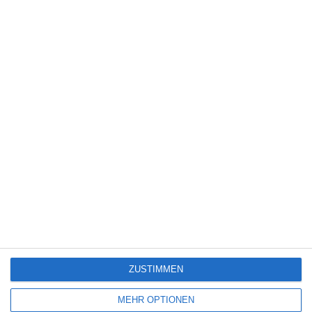
3
Steckerlfischfiasko
György Pálfi [Interview]
5
Jack Ryan: Shadow Recruit
ZUSTIMMEN
SITEMAP
MEHR OPTIONEN