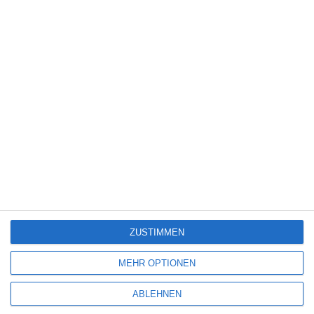
Deine E-Mail-Adresse wird nicht veröffentlicht.
Erforderliche Felder sind
mit
*
markiert
Kommentar
*
Name
*
ZUSTIMMEN
MEHR OPTIONEN
E-Mail-Adresse
*
Website
ABLEHNEN