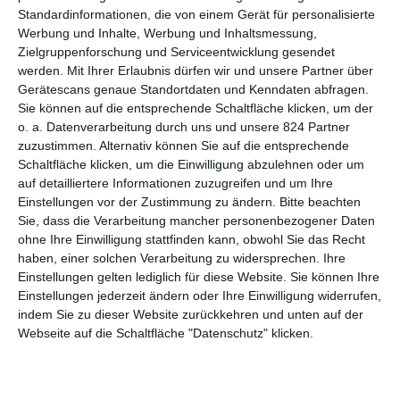
Staatsanwalt
. Seit einigen Wochen nutzt das
ZDF
den späten
Standardinformationen, die von einem Gerät für personalisierte
Samstagabend dafür, alte Folgen der Krimiserie auszustrahlen,
Werbung und Inhalte, Werbung und Inhaltsmessung,
die 20 Jahre lang fester Bestandteil des Programms war und
Zielgruppenforschung und Serviceentwicklung gesendet
viele Fans hate, 2025 aber ein Ende fand. Zuletzt war vor zwei
werden.
Mit Ihrer Erlaubnis dürfen wir und unsere Partner über
Gerätescans genaue Standortdaten und Kenndaten abfragen.
Wochen
Abrechnung in Blut
zu sehen, bei der eine aus dem
Sie können auf die entsprechende Schaltfläche klicken, um der
Gefängnis entlassene Mörderin selbst ermordet wird. Damit
o. a. Datenverarbeitung durch uns und unsere 824 Partner
war die 14. Staffel abgeschlossen, weshalb man nun mit der 15.
zuzustimmen. Alternativ können Sie auf die entsprechende
weitermacht. Wobei
Rot wie Blut
nicht die erste Folge der
Schaltfläche klicken, um die Einwilligung abzulehnen oder um
besagten Staffel ist. Stattdessen ist der Auftakt die
auf detailliertere Informationen zuzugreifen und um Ihre
spielfilmlange Episode
Null Toleranz
, die der Sender aber
Einstellungen vor der Zustimmung zu ändern.
Bitte beachten
bereits fünf Wochen vorher gezeigt hat. Diese etwas erratische
Sie, dass die Verarbeitung mancher personenbezogener Daten
Reihenfolge muss man nicht verstehen, macht aber auch
ohne Ihre Einwilligung stattfinden kann, obwohl Sie das Recht
keinen Unterschied. Schließlich stehen die meisten Folgen eh
haben, einer solchen Verarbeitung zu widersprechen. Ihre
für sich.
Einstellungen gelten lediglich für diese Website. Sie können Ihre
Einstellungen jederzeit ändern oder Ihre Einwilligung widerrufen,
Wobei
Der Staatsanwalt: Rot wie Blut
schon etwas mehr
indem Sie zu dieser Website zurückkehren und unten auf der
hervorsticht, da sie mit einem größeren Wechsel verbunden ist.
Webseite auf die Schaltfläche "Datenschutz" klicken.
Da mussten Fans sich auf etwas gefasst machen. Ansonsten
gibt es bei der Folge aber business as usual. Wie praktisch
immer geht es hier los mit dem Fund einer Leiche, danach