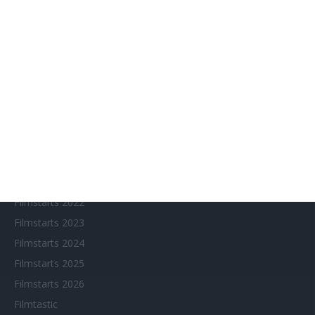
Chinesisches Filmfest München
Eventkalender
Fantasy Filmfest Special
Filmfeste
Filmstarts 2017
Filmstarts 2018
Filmstarts 2019
Filmstarts 2020
Filmstarts 2021
Filmstarts 2022
Filmstarts 2023
Filmstarts 2024
Filmstarts 2025
Filmstarts 2026
Filmtastic