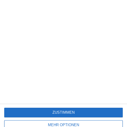
SCHREIBE EINEN KOMMENTAR
Deine E-Mail-Adresse wird nicht veröffentlicht.
Erforderliche Felder sind
mit
*
markiert
Kommentar
*
ZUSTIMMEN
Name
*
MEHR OPTIONEN