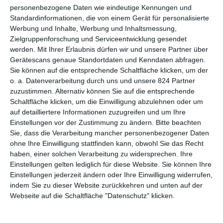
Es darf bei
Mord mit Aussicht
wieder gelacht und gerätselt
personenbezogene Daten wie eindeutige Kennungen und
werden. In
Furcht und Schrecken
ging es um einen Toten in
Standardinformationen, die von einem Gerät für personalisierte
der Badewanne und eine Anhäufung von Bombenanschlägen.
Werbung und Inhalte, Werbung und Inhaltsmessung,
Im Anschluss wurde in
Maibaum-Massaker
von einem alten
Zielgruppenforschung und Serviceentwicklung gesendet
Brauch erzählt, der mit einer frischen Leiche einherging. Nun
werden.
Mit Ihrer Erlaubnis dürfen wir und unsere Partner über
steht mit
Die Bestechlichen
die dritte von 13 geplanten Folgen
Gerätescans genaue Standortdaten und Kenndaten abfragen.
an, bei denen das ungleiche Polizeitrio einen gleichermaßen
Sie können auf die entsprechende Schaltfläche klicken, um der
o. a. Datenverarbeitung durch uns und unsere 824 Partner
kniffligen wie kuriosen Fall zu lösen hat. Bereits der Fund der
zuzustimmen. Alternativ können Sie auf die entsprechende
Leiche, so traurig und grausig er eigentlich ist, wird zur
Schaltfläche klicken, um die Einwilligung abzulehnen oder um
Erheiterung des Publikums verwendet. Komisch sieht es schon
auf detailliertere Informationen zuzugreifen und um Ihre
aus, wie da ein Arm aus dem Heuballen herausragt. Und auch
Einstellungen vor der Zustimmung zu ändern.
Bitte beachten
sonst wird nicht mit Humor gegeizt, sei es in Form schräger
Sie, dass die Verarbeitung mancher personenbezogener Daten
Gestalten oder diverser verbaler Auseinandersetzungen.
ohne Ihre Einwilligung stattfinden kann, obwohl Sie das Recht
haben, einer solchen Verarbeitung zu widersprechen. Ihre
Gerätselt werden soll aber natürlich auch. Der Titel gibt dabei
Einstellungen gelten lediglich für diese Website. Sie können Ihre
bereits vor, in welche Richtung sich die Geschichte im
Einstellungen jederzeit ändern oder Ihre Einwilligung widerrufen,
Anschluss weiterentwickelt. Es stellt sich bei
Mord mit
indem Sie zu dieser Website zurückkehren und unten auf der
Aussicht: Die Bestechlichen
rasch heraus, dass man das beim
Webseite auf die Schaltfläche "Datenschutz" klicken.
Fußball mit der Unparteilichkeit nicht ganz so genau nimmt.
Daraus wird aber keine wirkliche Abrechnung mit der