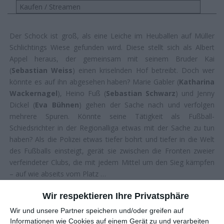
Kaufen / Streamen
Der Schock ist groß, als eine Leiche im Heuballen auf Müller
Schlichtings Wiese gefunden wird. Diese stellt sich als Albert
Appel heraus, der gemeinsam mit seinem Bruder Kai
(
Sebastian Weiss
) einen kriselnden Hof betreibt. Doch wer
könnte es auf ihn abgesehen haben? Marie Gabler (
Katharina
Wackernagel
), Heino Fuß (
Sebastian Schwarz
) und Jenny
Dickel (
Eva Bühnen
) gehen der Sache nach und verfolgen
mehrere Spuren. Könnte seine Tätigkeit als Fußball-
Schiedsrichter in der Regionalliga etwas mit der Sache zu tun
haben? Als die Polizei etwas tiefer bohrt und tiefer in die Welt
des Fußballs einsteigt, gerät sie zwischen die Fronten zweier
verfeindeter Clubs, die mit jedem Mittel um den Sieg kämpfen
– auf wie abseits vom Platz …
Wir respektieren Ihre Privatsphäre
KNIFFLIG UND KURIOS
Wir und unsere Partner speichern und/oder greifen auf
Informationen wie Cookies auf einem Gerät zu und verarbeiten