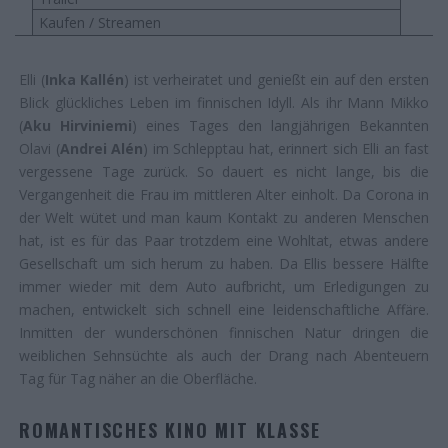
Kaufen / Streamen
Elli (
Inka Kallén
) ist verheiratet und genießt ein auf den ersten
Blick glückliches Leben im finnischen Idyll. Als ihr Mann Mikko
(
Aku Hirviniemi
) eines Tages den langjährigen Bekannten
Olavi (
Andrei Alén
) im Schlepptau hat, erinnert sich Elli an fast
vergessene Tage zurück. So dauert es nicht lange, bis die
Vergangenheit die Frau im mittleren Alter einholt. Da Corona in
der Welt wütet und man kaum Kontakt zu anderen Menschen
hat, ist es für das Paar trotzdem eine Wohltat, etwas andere
Gesellschaft um sich herum zu haben. Da Ellis bessere Hälfte
immer wieder mit dem Auto aufbricht, um Erledigungen zu
machen, entwickelt sich schnell eine leidenschaftliche Affäre.
Inmitten der wunderschönen finnischen Natur dringen die
weiblichen Sehnsüchte als auch der Drang nach Abenteuern
Tag für Tag näher an die Oberfläche.
ROMANTISCHES KINO MIT KLASSE