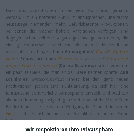
Dass aus romantischen Filmen gern Romcoms gemacht
werden, um ein breiteres Publikum anzusprechen, überrascht
heutzutage niemanden mehr. Gefühlsbetonte Produktionen,
bei denen die Macher höhere Ambitionen verfolgen, sind
dagegen schon seltener – ganz geschweige von denen, die
eine gleichermaßen ästhetische als auch leidenschaftliche
Atmosphäre einfangen.
Luca Guadagninos’
Call Me By Your
Name
,
Sebastián Lelios
Ungehorsam
als auch
Porträt einer
jungen Frau in Flammen
(
Céline Sciamma
) sind hierbei nur
ein paar Beispiele, die man an der Stelle nennen könnte.
Aku
Louhimies
Mittsommerlust
landet bei den ganz neuen
Produktionen jedoch eine Punktlandung, da sich hier eine
fantastische sommerliche Atmosphäre einstellt und Ästhetik
als auch Hemmungslosigkeit ganz weit oben steht. Von prüden
Produktionen, die selbst ein Wolfgang M. Schmitt in seinen
Videos
kritisiert, ist die finnische Produktion im besten Sinne
Lichtjahre entfernt.
Wir respektieren Ihre Privatsphäre