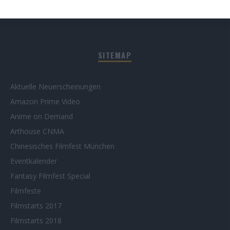
SITEMAP
Aktuelle Neuerscheinungen
Amazon Prime Video
Anime on Demand
Arthouse CNMA
Chinesisches Filmfest München
Eventkalender
Fantasy Filmfest Special
Filmfeste
Filmstarts 2017
Filmstarts 2018