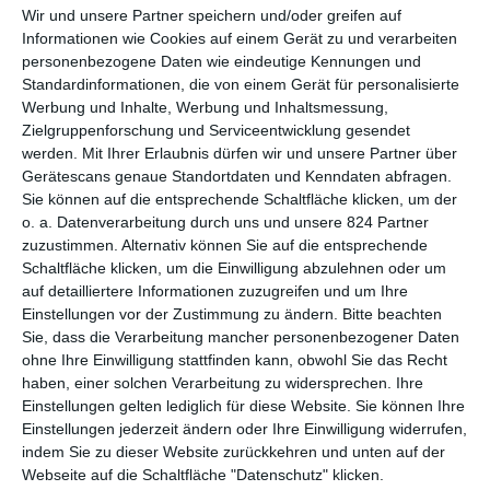
OFFEN ZUR INTERPRETATION
Wir und unsere Partner speichern und/oder greifen auf
Informationen wie Cookies auf einem Gerät zu und verarbeiten
personenbezogene Daten wie eindeutige Kennungen und
Louhimies gehört damit zu der Art Regisseur, die ihr Handwerk
Standardinformationen, die von einem Gerät für personalisierte
meisterlich verstehen, nicht nur aus atmosphärischer Sicht,
Werbung und Inhalte, Werbung und Inhaltsmessung,
sondern auch bei dem Spiel mit den Figuren, die eine sehr
Zielgruppenforschung und Serviceentwicklung gesendet
gelungene Authentizität mitbringen. Obgleich das Drama nicht
werden.
Mit Ihrer Erlaubnis dürfen wir und unsere Partner über
lange auf sich warten lässt, wird dieses nicht mit einem
Gerätescans genaue Standortdaten und Kenndaten abfragen.
Hammer breitgeschlagen, sondern mit Fingerspitzengefühl
Sie können auf die entsprechende Schaltfläche klicken, um der
behandelt. Die Entwicklung der Geschichte, die die meiste Zeit
o. a. Datenverarbeitung durch uns und unsere 824 Partner
auf eine übertriebene Dramaturgie verzichtet, dafür aber das
zuzustimmen. Alternativ können Sie auf die entsprechende
Leiden von Elli in vereinzelten Bildern grandios festhält, stellt
Schaltfläche klicken, um die Einwilligung abzulehnen oder um
sich als die größte Stärke heraus. Dass man im gleichen
auf detailliertere Informationen zuzugreifen und um Ihre
Einstellungen vor der Zustimmung zu ändern.
Bitte beachten
Atemzug die verborgene Psychologie der Frau kritisieren
Sie, dass die Verarbeitung mancher personenbezogener Daten
könnte, tut dem Ganzen jedoch keinen Abbruch, im Gegenteil.
ohne Ihre Einwilligung stattfinden kann, obwohl Sie das Recht
Durch das Mysterium, inwiefern die Mittsommerlust (ein
haben, einer solchen Verarbeitung zu widersprechen. Ihre
nebenbei erwähnt perfekter deutscher Titel) bei Elli eine
Einstellungen gelten lediglich für diese Website. Sie können Ihre
Veränderung bewirkt, resultieren offene
Einstellungen jederzeit ändern oder Ihre Einwilligung widerrufen,
Interpretationsmöglichkeiten, die zur Diskussion einladen.
indem Sie zu dieser Website zurückkehren und unten auf der
Webseite auf die Schaltfläche "Datenschutz" klicken.