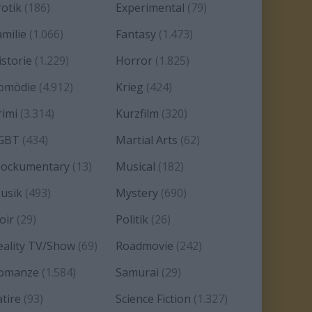
rotik
(186)
Experimental
(79)
amilie
(1.066)
Fantasy
(1.473)
istorie
(1.229)
Horror
(1.825)
omödie
(4.912)
Krieg
(424)
rimi
(3.314)
Kurzfilm
(320)
GBT
(434)
Martial Arts
(62)
ockumentary
(13)
Musical
(182)
usik
(493)
Mystery
(690)
oir
(29)
Politik
(26)
eality TV/Show
(69)
Roadmovie
(242)
omanze
(1.584)
Samurai
(29)
atire
(93)
Science Fiction
(1.327)