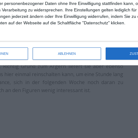
r personenbezogener Daten ohne Ihre Einwilligung stattfinden kann, 
 Verarbeitung zu widersprechen. Ihre Einstellungen gelten lediglich für
T
ungen jederzeit ändern oder Ihre Einwilligung widerrufen, indem Sie zu
en auf der Webseite auf die Schaltfläche "Datenschutz" klicken.
ch nicht von selbst auf die Auflösung kommen wird,
hnsinnig glaubwürdig ist. Sie ist zwar besser als die
 Aber das muss ja nicht viel heißen. Ansonsten ist
Der
ONEN
ABLEHNEN
ZUS
lige Folge der Endlosserie, die das Bewährte abspult,
. Richtig Grund zum Ärgern liefert sie aber ebenso
 hier einmal reinschalten kann, um eine Stunde lang
nce, sich in der folgenden Woche noch daran zu
h an den Figuren wenig interessant ist.