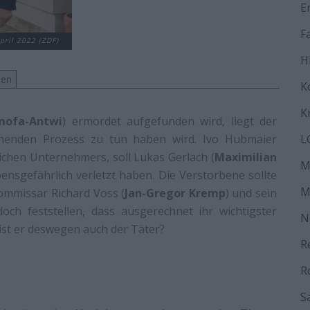
E
F
pril 2022 (ZDF)
H
men
K
K
mofa-Antwi
) ermordet aufgefunden wird, liegt der
ehenden Prozess zu tun haben wird. Ivo Hubmaier
L
eichen Unternehmers, soll Lukas Gerlach (
Maximilian
M
nsgefährlich verletzt haben. Die Verstorbene sollte
M
ommissar Richard Voss (
Jan-Gregor Kremp
) und sein
h feststellen, dass ausgerechnet ihr wichtigster
N
ist er deswegen auch der Täter?
R
R
S