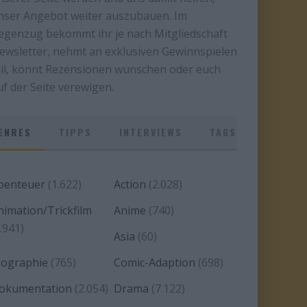
nser Angebot weiter auszubauen. Im
egenzug bekommt ihr je nach Mitgliedschaft
ewsletter, nehmt an exklusiven Gewinnspielen
eil, könnt Rezensionen wünschen oder euch
uf der Seite verewigen.
ENRES
TIPPS
INTERVIEWS
TAGS
benteuer
(1.622)
Action
(2.028)
nimation/Trickfilm
Anime
(740)
.941)
Asia
(60)
iographie
(765)
Comic-Adaption
(698)
okumentation
(2.054)
Drama
(7.122)