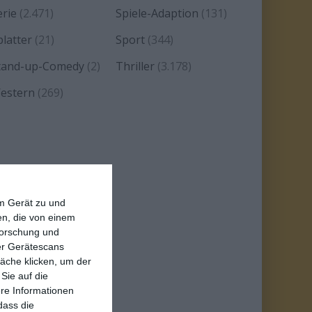
erie
(2.471)
Spiele-Adaption
(131)
platter
(21)
Sport
(344)
tand-up-Comedy
(2)
Thriller
(3.178)
estern
(269)
em Gerät zu und
n, die von einem
forschung und
ber Gerätescans
äche klicken, um der
Sie auf die
ere Informationen
dass die