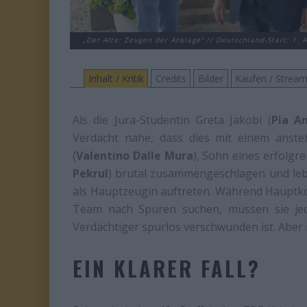
„Der Alte: Zeugen der Anklage“ // Deutschland-Start: 1. A
Inhalt / Kritik
Credits
Bilder
Kaufen / Strea
Als die Jura-Studentin Greta Jakobi (
Pia A
Verdacht nahe, dass dies mit einem anst
(
Valentino Dalle Mura
), Sohn eines erfolgr
Pekrul
) brutal zusammengeschlagen und lebe
als Hauptzeugin auftreten. Während Hauptk
Team nach Spuren suchen, müssen sie jedoc
Verdächtiger spurlos verschwunden ist. Aber 
EIN KLARER FALL?