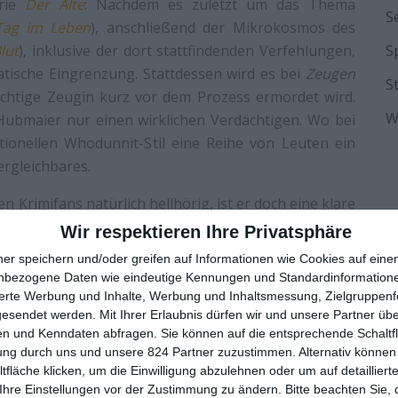
erie
Der Alte
: Nachdem es zuletzt um das Thema
S
Tag im Leben
), anschließend der Mikrokosmos des
lut
), inklusive der dort stattfindenden Verfehlungen,
S
atische Eingrenzung. Stattdessen wird es bei
Zeugen
S
ichtige Zeugin kurz vor dem Prozess ermordet wird.
W
it Hubmaier nur einen wirklichen Verdächtigen. Wo bei
ionellen Whodunnit-Stil eine Reihe von Leuten ein
ergleichbares.
n Krimifans natürlich hellhörig, ist er doch eine klare
h verfilmtes
Zeugin der Anklage
. Tatsächliche
Wir respektieren Ihre Privatsphäre
gegen nicht erwarten. Die Szenarien haben nichts
ner speichern und/oder greifen auf Informationen wie Cookies auf ein
e man auch nicht erwarten, dass die Geschichte hier
nbezogene Daten wie eindeutige Kennungen und Standardinformatione
Referenzmaterial. Eigentlich ist das hier sogar sehr
sierte Werbung und Inhalte, Werbung und Inhaltsmessung, Zielgruppen
gesendet werden.
Mit Ihrer Erlaubnis dürfen wir und unsere Partner ü
rs dar, als es die Ausgangssituation vermuten lässt.
n und Kenndaten abfragen. Sie können auf die entsprechende Schaltfl
avon, dass das alles anders ist als gedacht. Aufgrund
ung durch uns und unsere 824 Partner zuzustimmen. Alternativ können 
ichen Verdächtigen gibt es aber nicht viele andere
fläche klicken, um die Einwilligung abzulehnen oder um auf detailliert
Ihre Einstellungen vor der Zustimmung zu ändern.
Bitte beachten Sie, 