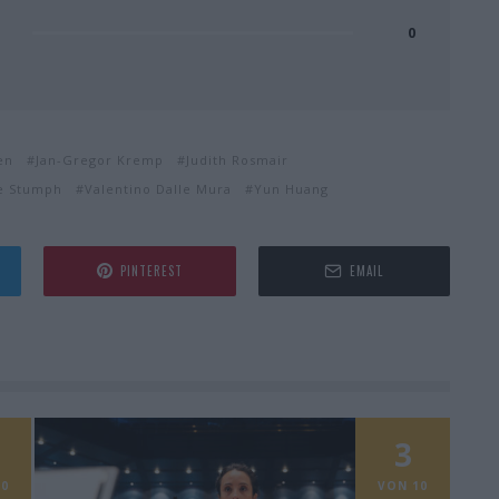
0
en
Jan-Gregor Kremp
Judith Rosmair
e Stumph
Valentino Dalle Mura
Yun Huang
PINTEREST
EMAIL
3
0
VON 10