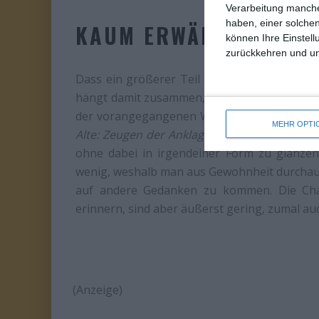
Verarbeitung manche
haben, einer solchen
KAUM ERWÄHNENSWER
können Ihre Einstell
zurückkehren und unt
Dass ein größerer Teil des Publikums denno
hängt damit zusammen, dass diese nicht so wa
der vorangegangenen Woche in
Böses Blut
.
MEHR OPTI
Alte: Zeugen der Anklage
eine völlig unauffäl
ohne dabei in irgendeiner Form zu glänzen
wenig, weshalb man aus Gewohnheit durchaus
auf andere Gedanken zu kommen. Die Cha
erinnern, sind aber äußerst gering, zumal auc
(Anzeige)