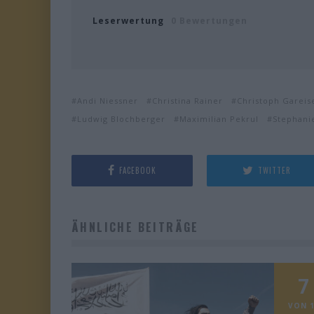
Leserwertung
0 Bewertungen
Andi Niessner
Christina Rainer
Christoph Gareis
Ludwig Blochberger
Maximilian Pekrul
Stephani
FACEBOOK
TWITTER
ÄHNLICHE BEITRÄGE
7
VON 1