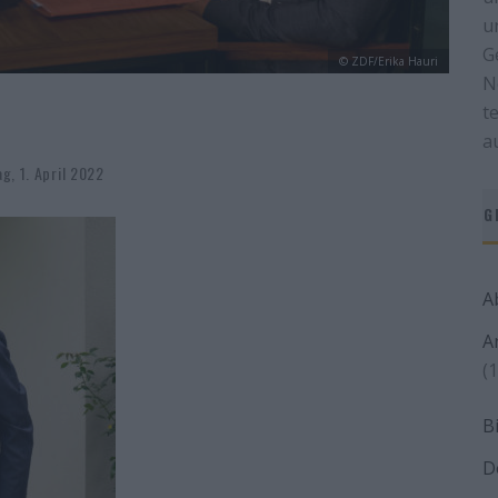
u
G
© ZDF/Erika Hauri
N
t
a
ag, 1. April 2022
G
A
A
(1
B
D