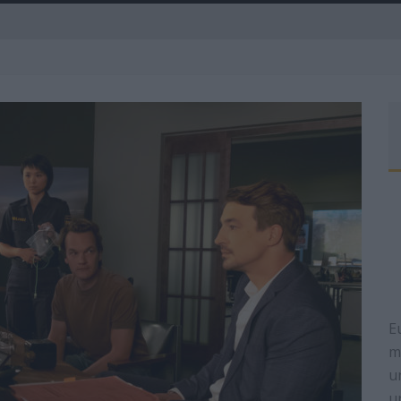
A
R
E
m
u
u