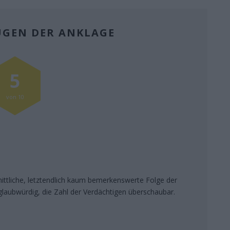
EUGEN DER ANKLAGE
5
von 10
nittliche, letztendlich kaum bemerkenswerte Folge der
h glaubwürdig, die Zahl der Verdächtigen überschaubar.