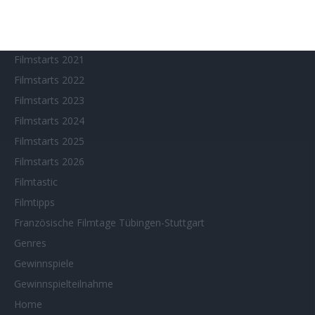
Filmstarts 2019
Filmstarts 2020
Filmstarts 2021
Filmstarts 2022
Filmstarts 2023
Filmstarts 2024
Filmstarts 2025
Filmstarts 2026
Filmtastic
Filmtipps
Französische Filmtage Tübingen-Stuttgart
Genres
Gewinnspiele
Gewinnspielteilnahme
Home