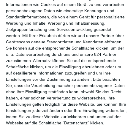
Informationen wie Cookies auf einem Gerät zu und verarbeiten
waren sie eigentlich nie. Seit ihrem Debüt in den 1930ern in
personenbezogene Daten wie eindeutige Kennungen und
Form eines Comic-Strips waren sie in zahlreichen Serien und
Standardinformationen, die von einem Gerät für personalisierte
Filmen zu sehen, einige davon, etwa die Kinoadaptionen
Werbung und Inhalte, Werbung und Inhaltsmessung,
Anfang der 1990er, waren sehr erfolgreich. Und dann war da
Zielgruppenforschung und Serviceentwicklung gesendet
auch noch das Musical, das 2010 Premiere hatte und im
werden.
Mit Ihrer Erlaubnis dürfen wir und unsere Partner über
Anschluss durch die Welt tourte. Richtig groß war der Hype für
Gerätescans genaue Standortdaten und Kenndaten abfragen.
den Animationsfilm im Vorfeld dennoch nicht – und das obwohl
Sie können auf die entsprechende Schaltfläche klicken, um der
man in der englischen Fassung absurd viele Stars für die
o. a. Datenverarbeitung durch uns und unsere 824 Partner
Sprechrollen verpflichtet hatte. Am Ende war
Die Addams
zuzustimmen. Alternativ können Sie auf die entsprechende
Schaltfläche klicken, um die Einwilligung abzulehnen oder um
Family
aber ein durchaus netter Film, ansprechend präsentiert,
auf detailliertere Informationen zuzugreifen und um Ihre
die Besucherzahlen waren ordentlich.
Einstellungen vor der Zustimmung zu ändern.
Bitte beachten
Bei
Die Addams Family 2
ist das Ergebnis schon etwas
Sie, dass die Verarbeitung mancher personenbezogener Daten
ohne Ihre Einwilligung stattfinden kann, obwohl Sie das Recht
ernüchternd. Die deutlich schlechteren Zahlen sind dabei
haben, einer solchen Verarbeitung zu widersprechen. Ihre
aufgrund der äußeren Pandemie-Zustände noch zu
Einstellungen gelten lediglich für diese Website. Sie können Ihre
entschuldigen. Der qualitative Rückschritt hätte aber nicht sein
Einstellungen jederzeit ändern oder Ihre Einwilligung widerrufen,
müssen. Dabei ist formal eigentlich alles beim alten geblieben.
indem Sie zu dieser Website zurückkehren und unten auf der
Die Optik ist wie beim letzten Mal ganz ansehnlich, wenn das
Webseite auf die Schaltfläche "Datenschutz" klicken.
im Vergleich zu anderen Animationsfilmen geringere Budget