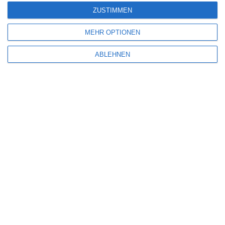
ZUSTIMMEN
MEHR OPTIONEN
ABLEHNEN
Name
*
E-Mail-Adresse
*
Website
Benachrichtige mich über nachfolgende Kommentare via E-Mail.
Benachrichtige mich über neue Beiträge via E-Mail.