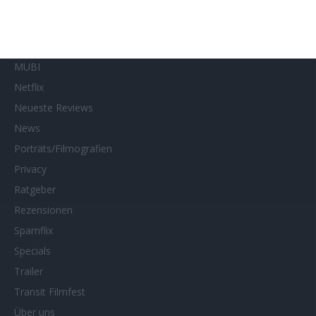
Kino- und DVD-Starts
Kontakt
Links
MUBI
Netflix
Neueste Reviews
News
Porträts/Filmografien
Privacy
Ratgeber
Rezensionen
Spamflix
Specials
Trailer
Transit Filmfest
Über uns