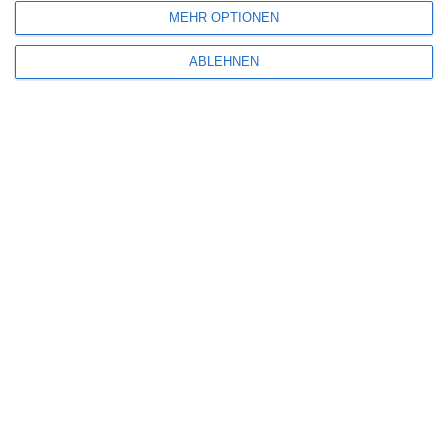
MEHR OPTIONEN
5
Die Chefin: Der Wolf
ABLEHNEN
6
Heute fängt mein neues Leben an
6
The Last House
Eli Roth [Interview]