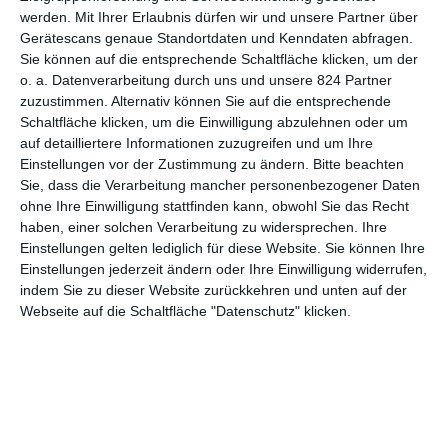
werden.
Mit Ihrer Erlaubnis dürfen wir und unsere Partner über
Gerätescans genaue Standortdaten und Kenndaten abfragen.
(Anzeige)
Sie können auf die entsprechende Schaltfläche klicken, um der
o. a. Datenverarbeitung durch uns und unsere 824 Partner
David Lynch
zuzustimmen. Alternativ können Sie auf die entsprechende
Schaltfläche klicken, um die Einwilligung abzulehnen oder um
auf detailliertere Informationen zuzugreifen und um Ihre
Einstellungen vor der Zustimmung zu ändern.
Bitte beachten
FACEBOOK
TWITTER
Sie, dass die Verarbeitung mancher personenbezogener Daten
ohne Ihre Einwilligung stattfinden kann, obwohl Sie das Recht
haben, einer solchen Verarbeitung zu widersprechen. Ihre
PINTEREST
EMAIL
Einstellungen gelten lediglich für diese Website. Sie können Ihre
Einstellungen jederzeit ändern oder Ihre Einwilligung widerrufen,
indem Sie zu dieser Website zurückkehren und unten auf der
ÄHNLICHE BEITRÄGE
Webseite auf die Schaltfläche "Datenschutz" klicken.
9