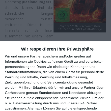
Xiaomeng (
Beeland Rogers
),
die als kleines Kind das
schreckliche Ereignis
mitansehen musste,
entfremdet. Diese ist nun
„Skyfire“ // Deutschland-Start:
19. Februar 2021 (DVD/Blu-ray)
ihrerseits auf der Insel,
zusammen mit einem Team
von Forschern, und entwickelt
ein Programm, welches die Aktivität des Vulkans überwachen
Wir respektieren Ihre Privatsphäre
soll. Finanziert wird ihr Projekt von dem Unternehmer Jack
Wir und unsere Partner speichern und/oder greifen auf
Harris (
Jason Isaacs
), der auf Tianhuo ein Hotel sowie einen
Informationen wie Cookies auf einem Gerät zu und verarbeiten
Themenpark leitet, zusammen mit seiner Frau Qianwei (
Ma
personenbezogene Daten wie eindeutige Kennungen und
Xinmo
). Entgegen seiner Behauptung, nie wieder einen Fuß
Standardinformationen, die von einem Gerät für personalisierte
auf die Insel setzen zu wollen, reist Li Wentao dennoch dorthin,
Werbung und Inhalte, Werbung und Inhaltsmessung,
denn auf aktuellen Fotos des Vulkans meint er Zeichen für
Zielgruppenforschung und Serviceentwicklung gesendet
einen bevorstehenden Ausbruch gesehen zu haben. Die
werden.
Mit Ihrer Erlaubnis dürfen wir und unsere Partner über
Gerätescans genaue Standortdaten und Kenndaten abfragen.
Begegnung mit seiner Tochter verläuft zwar alles andere als
Sie können auf die entsprechende Schaltfläche klicken, um der
konfliktfrei ab und Xiaomeng weigert sich in der Folge, ihr
o. a. Datenverarbeitung durch uns und unsere 824 Partner
Projekt zu verlassen, jedoch ist auch sie besorgt, dass es bald
zuzustimmen. Alternativ können Sie auf die entsprechende
zu einem Ausbruch kommen könnte. Tatsächlich tritt kurze Zeit