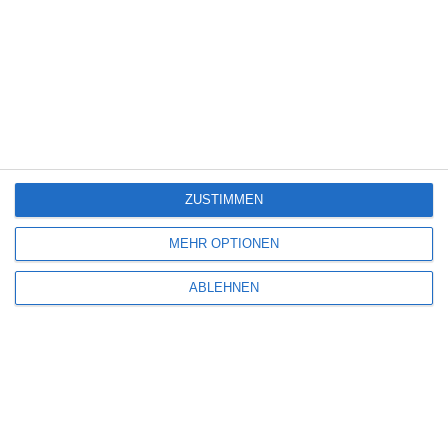
CREATION STORIES: DER MANN, DER OASIS ENTDECKTE
Markus Solty
Biographie
Drama
Musik
UK
USA
Samstag, 11. April 2026
ZUSTIMMEN
1
MEHR OPTIONEN
ABLEHNEN
BRIDE HARD
Yannick Vollweiler
Action
Komödie
USA
Samstag, 23. August 2025