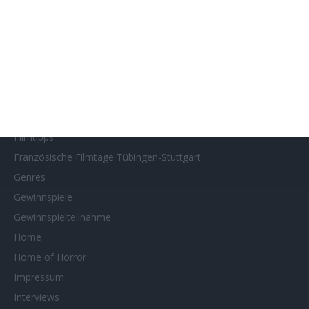
Filmstarts 2022
Filmstarts 2023
Filmstarts 2024
Filmstarts 2025
Filmstarts 2026
Filmtastic
Filmtipps
Französische Filmtage Tübingen-Stuttgart
Genres
Gewinnspiele
Gewinnspielteilnahme
Home
Home of Horror
Impressum
Interviews