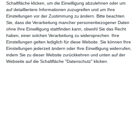
Schaltfläche klicken, um die Einwilligung abzulehnen oder um
der Katastrophenfall ein: Der Kampf ums Überleben und die
auf detailliertere Informationen zuzugreifen und um Ihre
Rettung der vielen Menschen auf der Insel fängt an.
Einstellungen vor der Zustimmung zu ändern.
Bitte beachten
Sie, dass die Verarbeitung mancher personenbezogener Daten
ACTIONKINO IM REICH DER MITTE
ohne Ihre Einwilligung stattfinden kann, obwohl Sie das Recht
haben, einer solchen Verarbeitung zu widersprechen. Ihre
Einstellungen gelten lediglich für diese Website. Sie können Ihre
Eigentlich hatte Regisseur
Simon West
nur vorgehabt, ein
Einstellungen jederzeit ändern oder Ihre Einwilligung widerrufen,
Projekt im Reich der Mitte zu drehen, doch nach dem großen
indem Sie zu dieser Website zurückkehren und unten auf der
kommerziellen Erfolg des Actionfilms
Skyfire
, insbesondere in
Webseite auf die Schaltfläche "Datenschutz" klicken.
China, scheint es wohl so, als ob der Engländer wohl noch
etwas länger dort bleiben wird, befindet er sich doch gerade in
Verhandlungen für mehrere Projekte. Der durch Titel wie
Con
Air
oder
The Expendables 2
bekannte West steht für ein
westliches, kommerziell ansprechendes Actionkino, welches
gerade auf dem globalisierten Kinomarkt Erfolge verbuchen
kann, was ihn für die Produktionsfirmen Chinas wohl sehr
interessant macht.
Skyfire
entspricht jener Mischung aus
Action- und Katastrophenfilm, wie sie gegen Ende der 90er
populär wurde und gerade im asiatischen Kino eine Art
Renaissance erlebt.