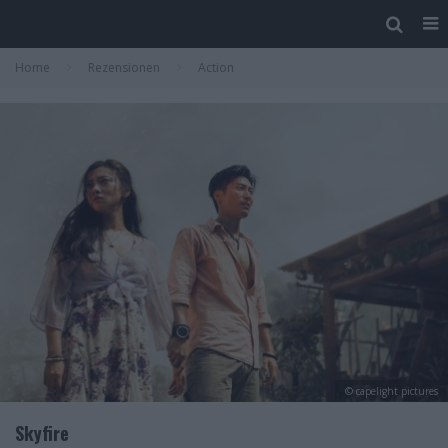
Home
Rezensionen
Action
© capelight pictures
Skyfire