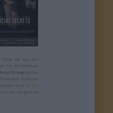
l Secrets“ // Deutschland-
21. November 2019 (Kino)
 Filme, die aus den
en für die Wahrheit
Meryl Streep
letztes
 Im November kommen
 gekramt wird. In
The
icial Secrets
geht es