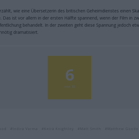
 erzählt, wie eine Übersetzerin des britischen Geheimdienstes einen S
. Das ist vor allem in der ersten Hälfte spannend, wenn der Film in zw
fentlichung behandelt. In der zweiten geht diese Spannung jedoch etw
nnötig dramatisiert.
6
von 10
ood
Indira Varma
Keira Knightley
Matt Smith
Matthew Goode