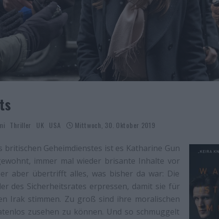
ets
mi
Thriller
UK
USA
Mittwoch, 30. Oktober 2019
s britischen Geheimdienstes ist es Katharine Gun
gewohnt, immer mal wieder brisante Inhalte vor
er aber übertrifft alles, was bisher da war: Die
er des Sicherheitsrates erpressen, damit sie für
den Irak stimmen. Zu groß sind ihre moralischen
atenlos zusehen zu können. Und so schmuggelt