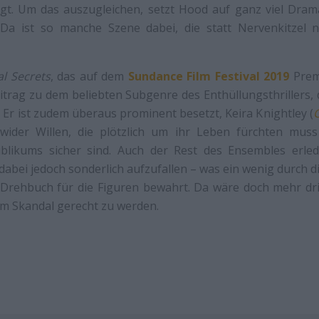
t. Um das auszugleichen, setzt Hood auf ganz viel Dram
 Da ist so manche Szene dabei, die statt Nervenkitzel 
al Secrets
, das auf dem
Sundance Film Festival 2019
Premi
itrag zu dem beliebten Subgenre des Enthüllungsthrillers, de
. Er ist zudem überaus prominent besetzt, Keira Knightley (
C
 wider Willen, die plötzlich um ihr Leben fürchten mus
blikums sicher sind. Auch der Rest des Ensembles erled
abei jedoch sonderlich aufzufallen – was ein wenig durch di
as Drehbuch für die Figuren bewahrt. Da wäre doch mehr d
m Skandal gerecht zu werden.