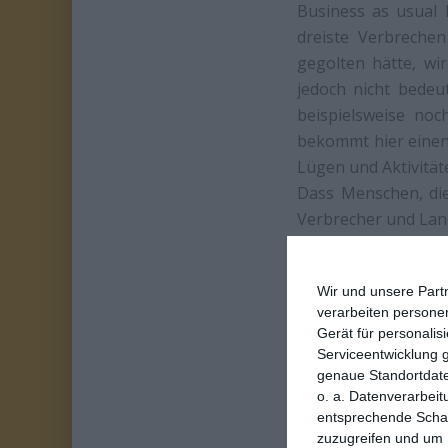
Business as usual
dreiste Verbreche
gegolten hätte, wi
jedoch nicht bedeu
beispielsweise noc
bekommt hier einen
Lügen und Aktivität
Dass Menschen, die
Verbrecher und Land
Wir und unsere Part
verarbeiten persone
Gerät für personali
Serviceentwicklung 
genaue Standortdate
o. a. Datenverarbeit
entsprechende Schalt
zuzugreifen und um 