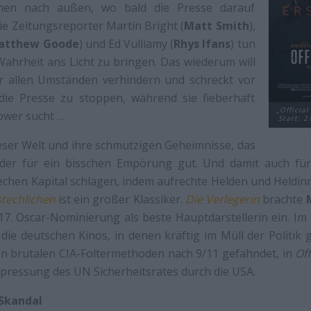
onen nach außen, wo bald die Presse darauf
e Zeitungsreporter Martin Bright (
Matt Smith
),
atthew Goode
) und Ed Vulliamy (
Rhys Ifans
) tun
 Wahrheit ans Licht zu bringen. Das wiederum will
r allen Umständen verhindern und schreckt vor
die Presse zu stoppen, während sie fieberhaft
„Officia
ower sucht …
Start: 
eser Welt und ihre schmutzigen Geheimnisse, das
der für ein bisschen Empörung gut. Und damit auch für
chen Kapital schlagen, indem aufrechte Helden und Heldinn
techlichen
ist ein großer Klassiker.
Die Verlegerin
brachte
17. Oscar-Nominierung als beste Hauptdarstellerin ein.
n die deutschen Kinos, in denen kräftig im Müll der Politik
n brutalen CIA-Foltermethoden nach 9/11 gefahndet, in
Off
pressung des UN Sicherheitsrates durch die USA.
Skandal