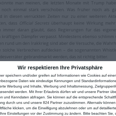
 könnte man meinen, die letzten Monate mit Trump haben
n noch einmal stark verschoben. Was früher noch als g
rd in diesen verrückten Zeiten nur zu einer weiteren Ak
ten, dass
Official Secrets
überhaupt keine Wirkung mehr 
h immer daran glaubt, dass Regierungen für das eigene
 kräftigen Dämpfer verpasst. Mindestens ebenso schlimm w
en rund um den Irakkrieg sind aber die Versuche, die Wahrh
 solche Verbrechen aufdecken – die sogenannten Whistle
esverräter gebrandmarkt werden, das ist richtig bitter.
Wir respektieren Ihre Privatsphäre
ner speichern und/oder greifen auf Informationen wie Cookies auf ein
nbezogene Daten wie eindeutige Kennungen und Standardinformatione
sierte Werbung und Inhalte, Werbung und Inhaltsmessung, Zielgruppen
gesendet werden.
Mit Ihrer Erlaubnis dürfen wir und unsere Partner ü
n und Kenndaten abfragen. Sie können auf die entsprechende Schaltfl
ung durch uns und unsere 824 Partner zuzustimmen. Alternativ können 
fläche klicken, um die Einwilligung abzulehnen oder um auf detailliert
Ihre Einstellungen vor der Zustimmung zu ändern.
Bitte beachten Sie, 