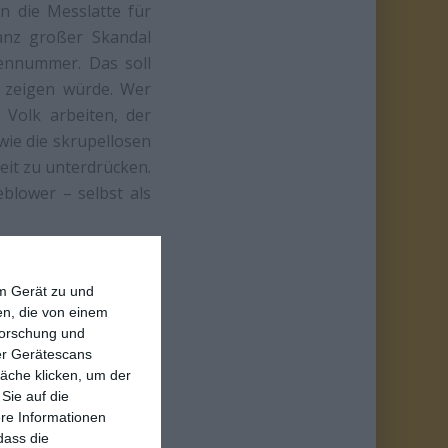
 die Messlatte für
anz großer Skandal
tennummer. Das soll
zeigen würde. Wer
 Volk arbeiten, der
ie die skrupellosen
eit zu unterdrücken.
blower – selbst als
em Gerät zu und
n, die von einem
forschung und
ber Gerätescans
äche klicken, um der
Sie auf die
ere Informationen
dass die