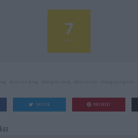
7
von 10
ong
Joon-ho Bong
Kang-ho Song
Roi-ha Kim
Sang-kyung Kim
TWITTER
PINTEREST
ÄGE