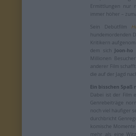
Ermittlungen nur 
immer höher – zumal 
Sein Debütfilm
H
hundemordenden Do
Kritikern aufgenomm
dem sich
Joon-ho
Millionen Besuche
anderer Film schaff
die auf der Jagd nac
Ein bisschen Spaß 
Dabei ist der Film 
Genrebeiträge norm
noch viel häufiger 
durchbricht Genregr
komische Momente e
mehr als eine Witz