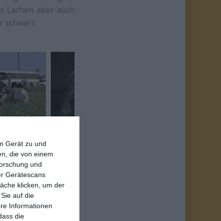
das Lachen aber auch
r schwarz.
em Gerät zu und
n, die von einem
 der sich gerne ein
forschung und
r zu unterscheiden.
ber Gerätescans
äche klicken, um der
re einzige Hoffnung,
Sie auf die
ürlich ist auch das
ere Informationen
 Regen. Selbst wenn
dass die