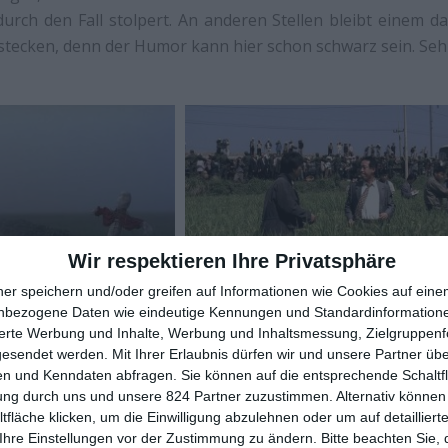
urch den Fall stolpert. An anderen Stellen bleibt einem 
stecken, denn der Humor kann hier schon schwarz sein. Seh
Wir respektieren Ihre Privatsphäre
ner speichern und/oder greifen auf Informationen wie Cookies auf ein
nbezogene Daten wie eindeutige Kennungen und Standardinformatione
mmer wieder aus der Fassung und passt doch zu einem Film,
sierte Werbung und Inhalte, Werbung und Inhaltsmessung, Zielgruppen
nden suhlt. Gut und Böse sind hier nur schwer voneinande
gesendet werden.
Mit Ihrer Erlaubnis dürfen wir und unsere Partner ü
n und Kenndaten abfragen. Sie können auf die entsprechende Schaltfl
ten gekettet, die leicht zu verabscheuen sind, und doch unse
ung durch uns und unsere 824 Partner zuzustimmen. Alternativ können 
n. Anfeuern oder nicht, das ist hier die Frage. Und nat
fläche klicken, um die Einwilligung abzulehnen oder um auf detailliert
ster gehalten. Viele Szenen spielen nachts, gern auch bei
Ihre Einstellungen vor der Zustimmung zu ändern.
Bitte beachten Sie, 