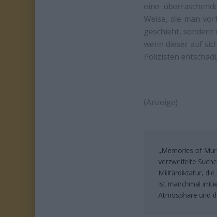
eine überraschende
Weise, die man vorh
geschieht, sondern 
wenn dieser auf sic
Polizisten entschäd
(Anzeige)
„Memories of Murd
verzweifelte Such
Militärdiktatur, 
ist manchmal irriti
Atmosphäre und de