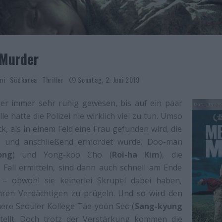
 Murder
mi
Südkorea
Thriller
Sonntag, 2. Juni 2019
hier immer sehr ruhig gewesen, bis auf ein paar
le hatte die Polizei nie wirklich viel zu tun. Umso
k, als in einem Feld eine Frau gefunden wird, die
gt und anschließend ermordet wurde. Doo-man
ong
) und Yong-koo Cho (
Roi-ha Kim
), die
all ermitteln, sind dann auch schnell am Ende
 – obwohl sie keinerlei Skrupel dabei haben,
hren Verdächtigen zu prügeln. Und so wird den
nere Seouler Kollege Tae-yoon Seo (
Sang-kyung
stellt. Doch trotz der Verstärkung kommen die