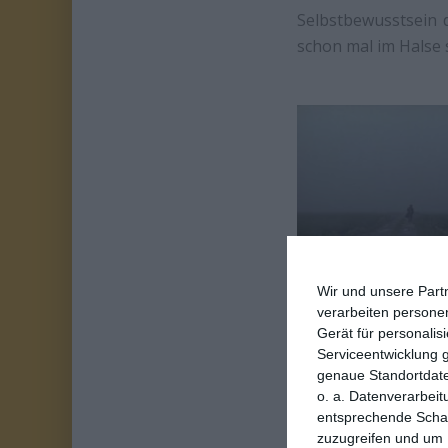
Selbstbewusstsein d
schon mal im Halse 
Wir und unsere Part
verarbeiten persone
Das bringt einen i
Gerät für personali
wenig in den Abgrü
Serviceentwicklung 
genaue Standortdate
Wir sind an Polizis
o. a. Datenverarbeit
den Täter zu fasse
entsprechende Schalt
Drumherum schön du
zuzugreifen und um 