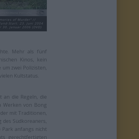
ories of Murder“ //
and-Start: 23. Juni 2004
// 30. Januar 2006 (DVD)
te. Mehr als fünf
nischen Kinos, kein
 um zwei Polizisten,
vielen Kultstatus.
t an die Regeln, die
ren Werken von Bong
er mit Traditionen,
ng des Südkoreaners,
 Park anfangs nicht
ts gerechtfertigten