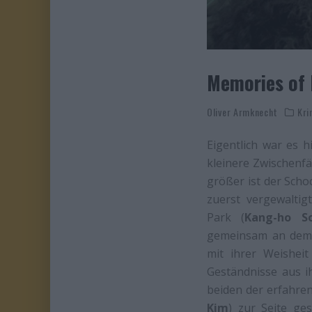
Memories of
Oliver Armknecht
Kri
Eigentlich war es 
kleinere Zwischenfäl
größer ist der Schoc
zuerst vergewalti
Park (
Kang-ho S
gemeinsam an dem F
mit ihrer Weisheit
Geständnisse aus i
beiden der erfahre
Kim
) zur Seite ge