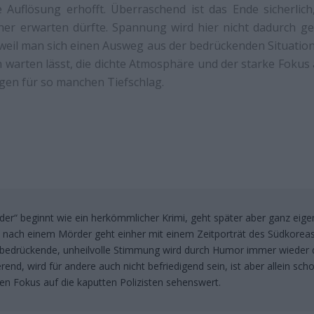
 Auflösung erhofft. Überraschend ist das Ende sicherlich,
er erwarten dürfte. Spannung wird hier nicht dadurch gen
weil man sich einen Ausweg aus der bedrückenden Situation 
h warten lässt, die dichte Atmosphäre und der starke Fokus 
igen für so manchen Tiefschlag.
er“ beginnt wie ein herkömmlicher Krimi, geht später aber ganz eig
e nach einem Mörder geht einher mit einem Zeitporträt des Südkorea
die bedrückende, unheilvolle Stimmung wird durch Humor immer wieder
erend, wird für andere auch nicht befriedigend sein, ist aber allein sch
n Fokus auf die kaputten Polizisten sehenswert.