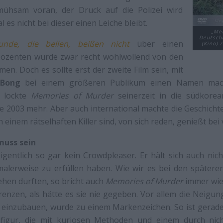
mühsam voran, der Druck auf die Polizei wird
es nicht bei dieser einen Leiche bleibt.
„Mem
Deutschl
unde, die bellen, beißen nicht
über einen
(Kino) 
zenten wurde zwar recht wohlwollend von den
en. Doch es sollte erst der zweite Film sein, mit
 Bong
bei einem größeren Publikum einen Namen mach
r lockte
Memories of Murder
seinerzeit in die südkorea
te 2003 mehr. Aber auch international machte die Geschichte
h einem rätselhaften Killer sind, von sich reden, genießt bei 
muss sein
eigentlich so gar kein Crowdpleaser. Er hält sich auch nich
alerweise zu erfüllen haben. Wie wir es bei den späte
sehen durften, so bricht auch
Memories of Murder
immer wied
enzen, als hätte es sie nie gegeben. Vor allem die Neigu
inzubauen, wurde zu einem Markenzeichen. So ist gerade
figur, die mit kuriosen Methoden und einem durch nich