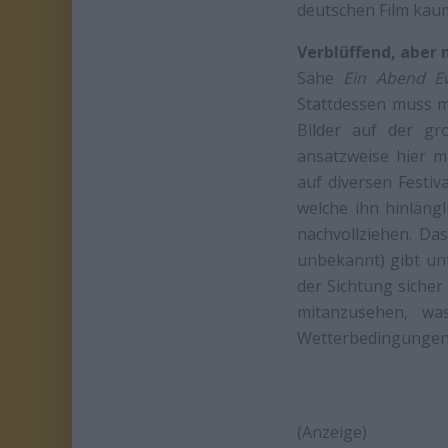
deutschen Film kaum 
Verblüffend, aber 
Sähe
Ein Abend Ew
Stattdessen muss m
Bilder auf der gro
ansatzweise hier m
auf diversen Festi
welche ihn hinlängl
nachvollziehen. Da
unbekannt) gibt unt
der Sichtung sicher
mitanzusehen, wa
Wetterbedingungen, 
(Anzeige)