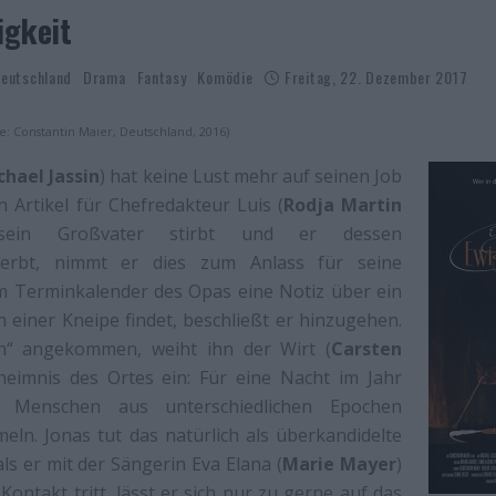
igkeit
eutschland
Drama
Fantasy
Komödie
Freitag, 22. Dezember 2017
ie: Constantin Maier, Deutschland, 2016)
chael Jassin
) hat keine Lust mehr auf seinen Job
n Artikel für Chefredakteur Luis (
Rodja Martin
sein Großvater stirbt und er dessen
n erbt, nimmt er dies zum Anlass für seine
im Terminkalender des Opas eine Notiz über ein
n einer Kneipe findet, beschließt er hinzugehen.
“ angekommen, weiht ihn der Wirt (
Carsten
heimnis des Ortes ein: Für eine Nacht im Jahr
 Menschen aus unterschiedlichen Epochen
ln. Jonas tut das natürlich als überkandidelte
ls er mit der Sängerin Eva Elana (
Marie Mayer
)
Kontakt tritt, lässt er sich nur zu gerne auf das