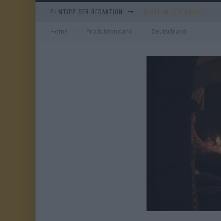
DUELL IN DER SONNE
FILMTIPP DER REDAKTION
EVERYTIME
Home
Produktionsland
Deutschland
WHAM! – 10 DAYS IN CHIN
TANGLES