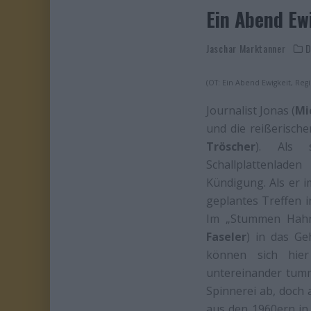
Ein Abend Ew
Jaschar Marktanner
D
(OT: Ein Abend Ewigkeit, Reg
Journalist Jonas (
Mi
und die reißerische
Tröscher
). Als 
Schallplattenlade
Kündigung. Als er 
geplantes Treffen i
Im „Stummen Hahn
Faseler
) in das Ge
können sich hier
untereinander tumme
Spinnerei ab, doch a
aus den 1960ern in 