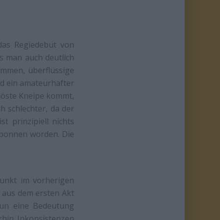
as Regiedebüt von
as man auch deutlich
kommen, überflüssige
nd ein amateurhafter
gelöste Kneipe kommt,
 schlechter, da der
t prinzipiell nichts
sponnen worden. Die
punkt im vorherigen
s aus dem ersten Akt
nun eine Bedeutung
rhin Inkonsistenzen