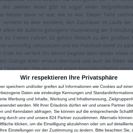
 des zweiten Aktes gibt es sogar einen tiefgreifend
das Meiste davor so war, wie es war. Dieser Twist zeichn
er versteht es aber exzellent, den Zuschauer im Laufe der
r allem die äußerst gelungene Inszenierung der Enthüllun
n zu Tränen rühren. Es gehört filmisch zu den größten 
ene vernünftig umzusetzen und das Publikum damit zu packe
 Ende hin verliert
Ein Abend Ewigkeit
dann wieder etwas v
ten Dialoge leider erneut überhand und auch die Bilder w
t. Obwohl der Film also nach einem bemühten Beginn sehr v
fteren Anfang und Ende gut profitiert. Wie schon bei
Auf d
Wir respektieren Ihre Privatsphäre
r
drängt sich die Frage auf, ob manche Menschen nicht doc
ner speichern und/oder greifen auf Informationen wie Cookies auf ein
nd ihre Ideen nicht auf Spielfilmlänge strecken sollten.
nbezogene Daten wie eindeutige Kennungen und Standardinformatione
sierte Werbung und Inhalte, Werbung und Inhaltsmessung, Zielgruppen
gesendet werden.
Mit Ihrer Erlaubnis dürfen wir und unsere Partner ü
n und Kenndaten abfragen. Sie können auf die entsprechende Schaltfl
ung durch uns und unsere 824 Partner zuzustimmen. Alternativ können 
fläche klicken, um die Einwilligung abzulehnen oder um auf detailliert
Ihre Einstellungen vor der Zustimmung zu ändern.
Bitte beachten Sie, 