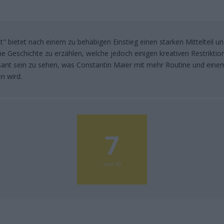
t" bietet nach einem zu behäbigen Einstieg einen starken Mittelteil u
 Geschichte zu erzählen, welche jedoch einigen kreativen Restrikti
essant sein zu sehen, was Constantin Maier mit mehr Routine und ei
en wird.
7
von 10