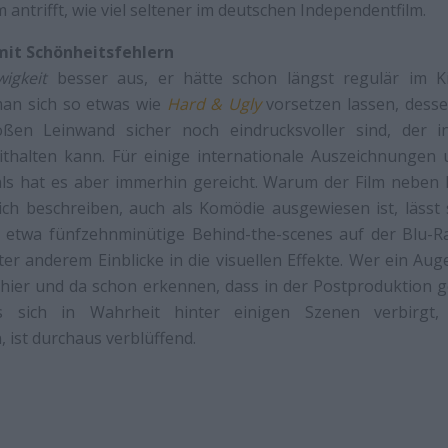
antrifft, wie viel seltener im deutschen Independentfilm.
mit Schönheitsfehlern
igkeit
besser aus, er hätte schon längst regulär im K
an sich so etwas wie
Hard & Ugly
vorsetzen lassen, desse
ßen Leinwand sicher noch eindrucksvoller sind, der in
ithalten kann. Für einige internationale Auszeichnunge
vals hat es aber immerhin gereicht. Warum der Film neben
ich beschreiben, auch als Komödie ausgewiesen ist, lässt s
s etwa fünfzehnminütige Behind-the-scenes auf der Blu-Ra
er anderem Einblicke in die visuellen Effekte. Wer ein Auge
 hier und da schon erkennen, dass in der Postproduktion g
s sich in Wahrheit hinter einigen Szenen verbirgt,
ist durchaus verblüffend.