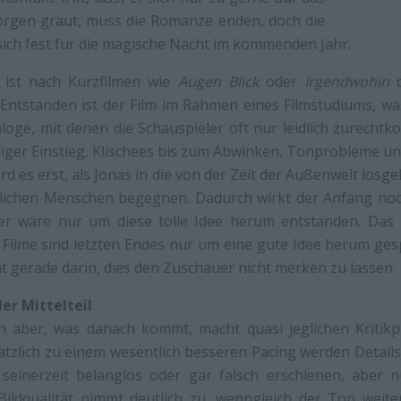
Morgen graut, muss die Romanze enden, doch die
ich fest für die magische Nacht im kommenden Jahr.
ist nach Kurzfilmen wie
Augen Blick
oder
Irgendwohin
d
 Entstanden ist der Film im Rahmen eines Filmstudiums, w
loge, mit denen die Schauspieler oft nur leidlich zurecht
liger Einstieg, Klischees bis zum Abwinken, Tonprobleme u
rd es erst, als Jonas in die von der Zeit der Außenwelt los
öglichen Menschen begegnen. Dadurch wirkt der Anfang noch
er wäre nur um diese tolle Idee herum entstanden. Das is
e Filme sind letzten Endes nur um eine gute Idee herum ge
t gerade darin, dies den Zuschauer nicht merken zu lassen.
er Mittelteil
n aber, was danach kommt, macht quasi jeglichen Kritik
ätzlich zu einem wesentlich besseren Pacing werden Detail
seinerzeit belanglos oder gar falsch erschienen, aber 
 Bildqualität nimmt deutlich zu, wenngleich der Ton weite