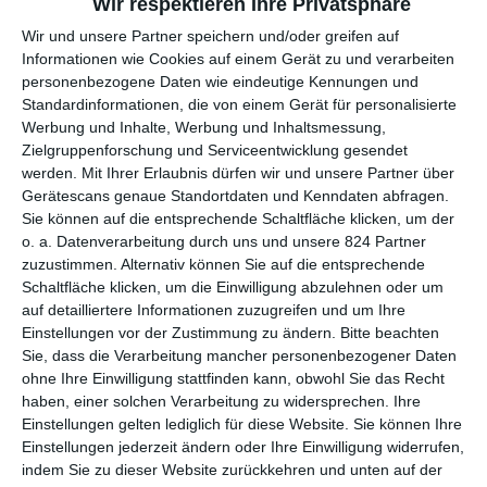
Wir respektieren Ihre Privatsphäre
Wir und unsere Partner speichern und/oder greifen auf
2.
28,4
1.
28,5
Informationen wie Cookies auf einem Gerät zu und verarbeiten
(ne
Alien: Covenant
Mio
W
Mio $
personenbezogene Daten wie eindeutige Kennungen und
u)
$
o
Standardinformationen, die von einem Gerät für personalisierte
Werbung und Inhalte, Werbung und Inhaltsmessung,
13,2
3.
3.
81,4
Zielgruppenforschung und Serviceentwicklung gesendet
Wonder Woman
Mio
W
werden.
Mit Ihrer Erlaubnis dürfen wir und unsere Partner über
(2)
Mio $
$
o
Gerätescans genaue Standortdaten und Kenndaten abfragen.
Sie können auf die entsprechende Schaltfläche klicken, um der
7,8
4.
o. a. Datenverarbeitung durch uns und unsere 824 Partner
4.
Pirates of the Caribbean:
165,5
Mio
W
zuzustimmen. Alternativ können Sie auf die entsprechende
(3)
Salazars Rache
Mio $
Schaltfläche klicken, um die Einwilligung abzulehnen oder um
$
o
auf detailliertere Informationen zuzugreifen und um Ihre
Einstellungen vor der Zustimmung zu ändern.
Bitte beachten
7.
6,0
180,3
Sie, dass die Verarbeitung mancher personenbezogener Daten
5.
Dangal
Mio
Mio
ohne Ihre Einwilligung stattfinden kann, obwohl Sie das Recht
(4)
W
haben, einer solchen Verarbeitung zu widersprechen. Ihre
$
$
o
Einstellungen gelten lediglich für diese Website. Sie können Ihre
Einstellungen jederzeit ändern oder Ihre Einwilligung widerrufen,
2.
indem Sie zu dieser Website zurückkehren und unten auf der
6.
2,4