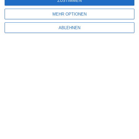
ZUSTIMMEN
Name
*
MEHR OPTIONEN
ABLEHNEN
E-Mail-Adresse
*
Website
Benachrichtige mich über nachfolgende Kommentare via E-Mail.
Benachrichtige mich über neue Beiträge via E-Mail.