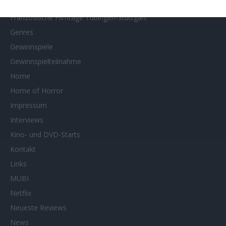
Filmtipps
Französische Filmtage Tübingen-Stuttgart
Genres
Gewinnspiele
Gewinnspielteilnahme
Home
Home of Horror
Impressum
Interviews
Kino- und DVD-Starts
Kontakt
Links
MUBI
Netflix
Neueste Reviews
News