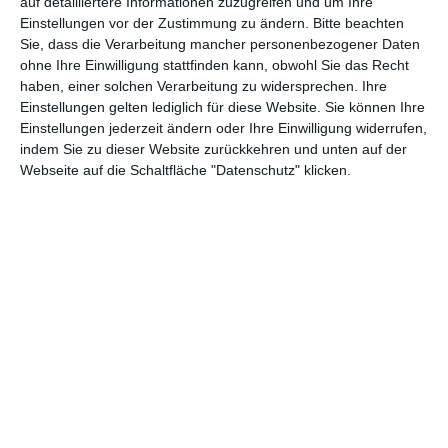
auf detailliertere Informationen zuzugreifen und um Ihre
begnügt sich nicht nur beim Szenario, sondern auch bei der
Einstellungen vor der Zustimmung zu ändern.
Bitte beachten
Handlung mit dem Altbekannten. Im späteren Verlauf gibt es
Sie, dass die Verarbeitung mancher personenbezogener Daten
zwar eine tatsächlich unerwartete Wendung, einen großen
ohne Ihre Einwilligung stattfinden kann, obwohl Sie das Recht
Gefallen tat man sich mit ihr aber nicht. Zwar ist es schön, wenn
haben, einer solchen Verarbeitung zu widersprechen. Ihre
das Schwarz-Weiß-Denken aufgebrochen werden soll, ähnlich zu
Einstellungen gelten lediglich für diese Website. Sie können Ihre
Prinzessin Mononoke
der Kampf zwischen zwei Parteien
Einstellungen jederzeit ändern oder Ihre Einwilligung widerrufen,
moralisch nicht mehr ganz so eindeutig ist, wie zunächst
indem Sie zu dieser Website zurückkehren und unten auf der
Webseite auf die Schaltfläche "Datenschutz" klicken.
gedacht. Wenn das aber bedeutet, dass eigentlich nur die
Vorzeichen umgedreht werden, dann hält sich der Zugewinn
ziemlich in Grenzen.