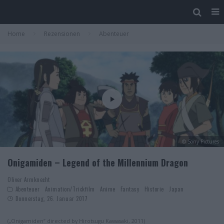
Home
Rezensionen
Abenteuer
© Sony Pictures
Onigamiden – Legend of the Millennium Dragon
Oliver Armknecht
Abenteuer
Animation/Trickfilm
Anime
Fantasy
Historie
Japan
Donnerstag, 26. Januar 2017
(„Onigamiden“ directed by Hirotsugu Kawasaki, 2011)