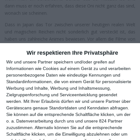
dann muss er noch erfahren, dass diese Oni nicht ganz das sind,
wonach sie scheinen.
Dass in Japan das Tor zwischen unserer heutigen realen Welt
und magischen Reichen nicht sonderlich gut versteckt ist, das
haben uns zahlreiche Animes bewiesen. Vor allem die Filme von
Studio Ghibli
lebten davon, dass meist junge Protagonisten
Wir respektieren Ihre Privatsphäre
zufällig auf Fabelwesen trafen oder in parallele Welten
stolperten. Zuschauer dürften sich bei
Onigamiden
deshalb wie
Wir und unsere Partner speichern und/oder greifen auf
zu Hause fühlen, umso mehr da besagter Drache dem aus
Informationen wie Cookies auf einem Gerät zu und verarbeiten
Chihiros Reise ins Zauberland
doch recht ähnlich sieht. Mit
personenbezogene Daten wie eindeutige Kennungen und
Letzterem teilt der Film auch seine Wurzeln in der japanischen
Standardinformationen, die von einem Gerät für personalisierte
Werbung und Inhalte, Werbung und Inhaltsmessung,
Mythologie: Ob nun Orochi, die Onis oder später die
Zielgruppenforschung und Serviceentwicklung gesendet
Himmelsgötter, Liebhaber der fernöstlichen Sagen und
werden.
Mit Ihrer Erlaubnis dürfen wir und unsere Partner über
Legenden können sich auf ein Wiedersehen mit vielen
Gerätescans genaue Standortdaten und Kenndaten abfragen.
bekannten Figuren freuen.
Sie können auf die entsprechende Schaltfläche klicken, um der
o. a. Datenverarbeitung durch uns und unsere 824 Partner
Zu bekannt sogar. Tatsächlich ist eines der großen Mankos von
zuzustimmen. Alternativ können Sie auf die entsprechende
Onigamiden
, dass es so gut wie nichts Eigenständiges
Schaltfläche klicken, um die Einwilligung abzulehnen oder um
mitbringt. Die Adaption von
Takafumi Takadas
Roman