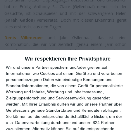
hat er Erfolg: Anthony St. Claire (Gyllenhaal) nennt sich der
Gesuchte, ist Schauspieler und mit der schwangeren Helen
(
Sarah Gadon
) verheiratet. Doch mit dieser Erkenntnis gerät
alles erst recht aus den Fugen.
Denis Villeneuve
und Jake Gyllenhaal, das ist eine
Kombination, die wir vor ziemlich genau einem Jahr schon
einmal in
Prisoners
bewundern durften. Doch mit der harten
Entführungsgeschichte hat die zweite Zusammenarbeit –
Wir respektieren Ihre Privatsphäre
eigentlich die erste, denn
Enemy
entstand zuvor – nur wenig
Wir und unsere Partner speichern und/oder greifen auf
gemeinsam. So wie der Thriller nur mit wenigen Genrevertretern
Informationen wie Cookies auf einem Gerät zu und verarbeiten
wirklich vergleichbar ist. Fordernd sind sie jedoch beide, und
personenbezogene Daten wie eindeutige Kennungen und
richtig empfehlenswert auch.
Standardinformationen, die von einem Gerät für personalisierte
Werbung und Inhalte, Werbung und Inhaltsmessung,
Ausgangsmaterial ist dieses Mal ein Roman, auch wenn sich
Zielgruppenforschung und Serviceentwicklung gesendet
Villeneuve bei der Umsetzung von „Der Doppelgänger“ des
werden.
Mit Ihrer Erlaubnis dürfen wir und unsere Partner über
Schriftstellers
José Saramago
nicht allzu sklavisch an die
Gerätescans genaue Standortdaten und Kenndaten abfragen.
literarische Quelle gehalten hat. Wer das Werk des Portugiesen
Sie können auf die entsprechende Schaltfläche klicken, um der
kennt oder auch die Verfilmung von „Die Stadt der Blinden“
o. a. Datenverarbeitung durch uns und unsere 824 Partner
gesehen hat, wird aber auch bei
Enemy
die bekannte Mischung
zuzustimmen. Alternativ können Sie auf die entsprechende