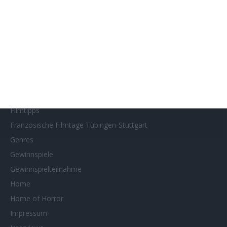
Filmstarts 2021
Filmstarts 2022
Filmstarts 2023
Filmstarts 2024
Filmstarts 2025
Filmstarts 2026
Filmtastic
Filmtipps
Französische Filmtage Tübingen-Stuttgart
Genres
Gewinnspiele
Gewinnspielteilnahme
Home
Home of Horror
Impressum