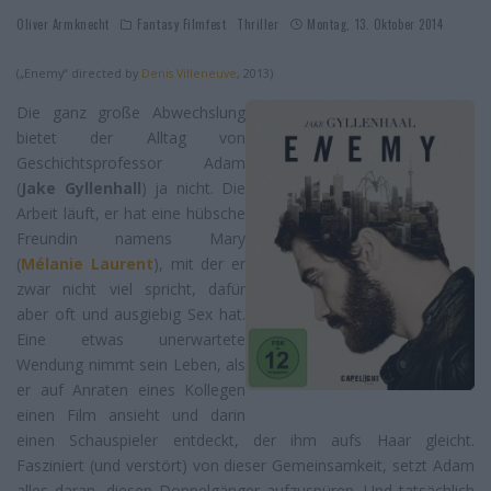
Oliver Armknecht
Fantasy Filmfest
Thriller
Montag, 13. Oktober 2014
(„Enemy“ directed by
Denis Villeneuve
, 2013)
Die ganz große Abwechslung
bietet der Alltag von
Geschichtsprofessor Adam
(
Jake Gyllenhall
) ja nicht. Die
Arbeit läuft, er hat eine hübsche
Freundin namens Mary
(
Mélanie Laurent
), mit der er
zwar nicht viel spricht, dafür
aber oft und ausgiebig Sex hat.
Eine etwas unerwartete
Wendung nimmt sein Leben, als
er auf Anraten eines Kollegen
einen Film ansieht und darin
einen Schauspieler entdeckt, der ihm aufs Haar gleicht.
Fasziniert (und verstört) von dieser Gemeinsamkeit, setzt Adam
alles daran, diesen Doppelgänger aufzuspüren. Und tatsächlich