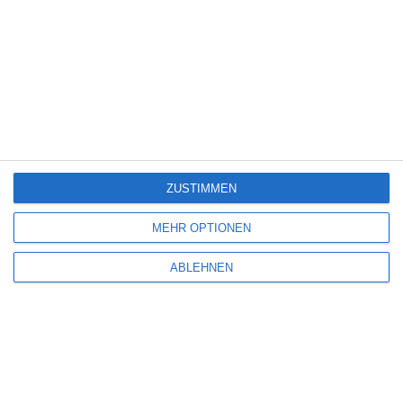
IN THE GREY
Yannick Vollweiler
Abenteuer
Action
USA
Samstag, 16. Mai 2026
ZUSTIMMEN
8
MEHR OPTIONEN
ABLEHNEN
IMPOSTERS
Oliver Armknecht
Fantasy Filmfest
Filmtipp
Mystery
Thriller
USA
Mittwoch, 29. April 2026