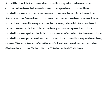
Schaltfläche klicken, um die Einwilligung abzulehnen oder um
aus Charakterstudie und mysteriöser Atmosphäre vorfinden.
auf detailliertere Informationen zuzugreifen und um Ihre
Und mysteriös ist dabei noch harmlos ausgedrückt, denn der
Einstellungen vor der Zustimmung zu ändern.
Bitte beachten
Film tut alles dafür, um Erwartungen im Nichts enden zu lassen
Sie, dass die Verarbeitung mancher personenbezogener Daten
und Vermutungen ad absurdum zu führen.
ohne Ihre Einwilligung stattfinden kann, obwohl Sie das Recht
haben, einer solchen Verarbeitung zu widersprechen. Ihre
Einstellungen gelten lediglich für diese Website. Sie können Ihre
Einstellungen jederzeit ändern oder Ihre Einwilligung widerrufen,
indem Sie zu dieser Website zurückkehren und unten auf der
Webseite auf die Schaltfläche "Datenschutz" klicken.
Schon die erste Szene – eine Art exklusive Orgie à la
Eyes Wide
Shut
, verbunden mit dem großen Auftritt einer Spinne – lässt