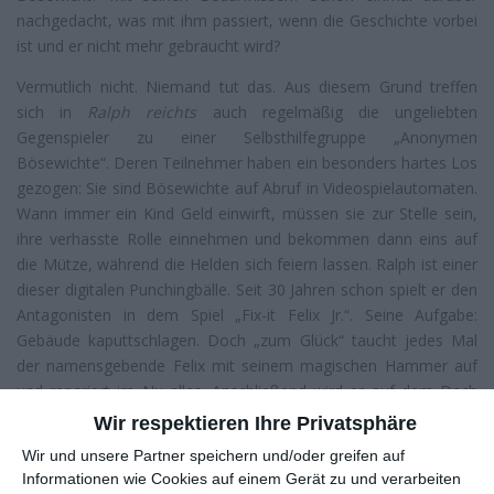
nachgedacht, was mit ihm passiert, wenn die Geschichte vorbei
ist und er nicht mehr gebraucht wird?
Vermutlich nicht. Niemand tut das. Aus diesem Grund treffen
sich in
Ralph reichts
auch regelmäßig die ungeliebten
Gegenspieler zu einer Selbsthilfegruppe „Anonymen
Bösewichte“. Deren Teilnehmer haben ein besonders hartes Los
gezogen: Sie sind Bösewichte auf Abruf in Videospielautomaten.
Wann immer ein Kind Geld einwirft, müssen sie zur Stelle sein,
ihre verhasste Rolle einnehmen und bekommen dann eins auf
die Mütze, während die Helden sich feiern lassen. Ralph ist einer
dieser digitalen Punchingbälle. Seit 30 Jahren schon spielt er den
Antagonisten in dem Spiel „Fix-it Felix Jr.“. Seine Aufgabe:
Gebäude kaputtschlagen. Doch „zum Glück“ taucht jedes Mal
der namensgebende Felix mit seinem magischen Hammer auf
und repariert im Nu alles. Anschließend wird er auf dem Dach
des Gebäudes mit einer Torte geehrt, alle sind glücklich!
Wir respektieren Ihre Privatsphäre
Wir und unsere Partner speichern und/oder greifen auf
Informationen wie Cookies auf einem Gerät zu und verarbeiten