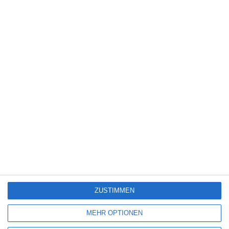
von 10
Disney Animation Studios
Rich Moore
Videospiele
FACEBOOK
TWITTER
PINTEREST
EMAIL
ÄHNLICHE BEITRÄGE
ZUSTIMMEN
MEHR OPTIONEN
8