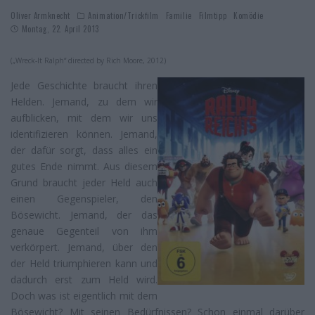
Oliver Armknecht
Animation/Trickfilm
Familie
Filmtipp
Komödie
Montag, 22. April 2013
(„Wreck-It Ralph“ directed by Rich Moore, 2012)
Jede Geschichte braucht ihren
Helden. Jemand, zu dem wir
aufblicken, mit dem wir uns
identifizieren können. Jemand,
der dafür sorgt, dass alles ein
gutes Ende nimmt. Aus diesem
Grund braucht jeder Held auch
einen Gegenspieler, den
Bösewicht. Jemand, der das
genaue Gegenteil von ihm
verkörpert. Jemand, über den
der Held triumphieren kann und
dadurch erst zum Held wird.
Doch was ist eigentlich mit dem
Bösewicht? Mit seinen Bedürfnissen? Schon einmal darüber