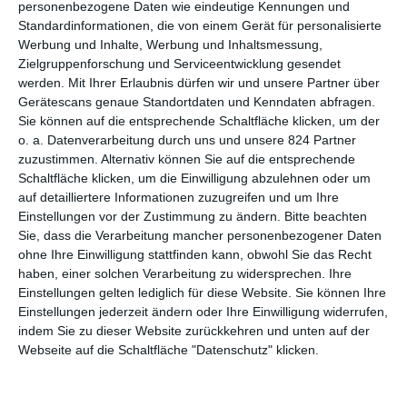
personenbezogene Daten wie eindeutige Kennungen und
Standardinformationen, die von einem Gerät für personalisierte
Werbung und Inhalte, Werbung und Inhaltsmessung,
Zielgruppenforschung und Serviceentwicklung gesendet
werden.
Mit Ihrer Erlaubnis dürfen wir und unsere Partner über
Gerätescans genaue Standortdaten und Kenndaten abfragen.
Sie können auf die entsprechende Schaltfläche klicken, um der
o. a. Datenverarbeitung durch uns und unsere 824 Partner
zuzustimmen. Alternativ können Sie auf die entsprechende
Schaltfläche klicken, um die Einwilligung abzulehnen oder um
auf detailliertere Informationen zuzugreifen und um Ihre
Einstellungen vor der Zustimmung zu ändern.
Bitte beachten
Alle außer Ralph. Nicht nur, dass er vom Gebäude gestürzt wird,
Sie, dass die Verarbeitung mancher personenbezogener Daten
er fristet seine Zeit nach den Spielen allein auf einem Müllplatz.
ohne Ihre Einwilligung stattfinden kann, obwohl Sie das Recht
Doch jetzt reicht’s ihm! Als er uneingeladen in die Feier zum 30.
haben, einer solchen Verarbeitung zu widersprechen. Ihre
Jahrestag seines Spiel platzt, erhält er das Angebot: Komm mit
Einstellungen gelten lediglich für diese Website. Sie können Ihre
Einstellungen jederzeit ändern oder Ihre Einwilligung widerrufen,
einer Medaille wieder und du darfst bei uns bleiben. Für Ralph,
indem Sie zu dieser Website zurückkehren und unten auf der
der sich nichts sehnsüchtiger als das wünscht, ist dieses
Webseite auf die Schaltfläche "Datenschutz" klicken.
Angebot – selbst wenn es nicht ernst gemeint ist – die einzige
Chance, endlich einmal dazuzugehören. Zufällig erfährt er in
einer Bar, dass eben eine solche Medaille der Lohn ist, wer beim