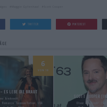
idges
Maggie Gyllenhaal
Scott Cooper
TWITTER
PINTEREST
ÄGE
6
VON 10
 – ES LEBE DIE BRAUT
SCOTT COOPER [IN
iver Armknecht
Romanze
Science Fiction
USA
Oliver Armknecht
I