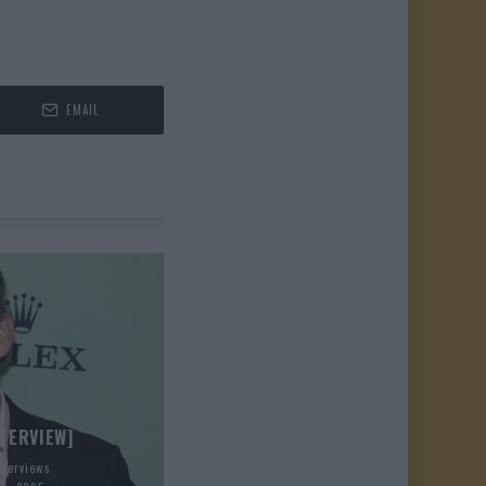
EMAIL
TERVIEW]
nterviews