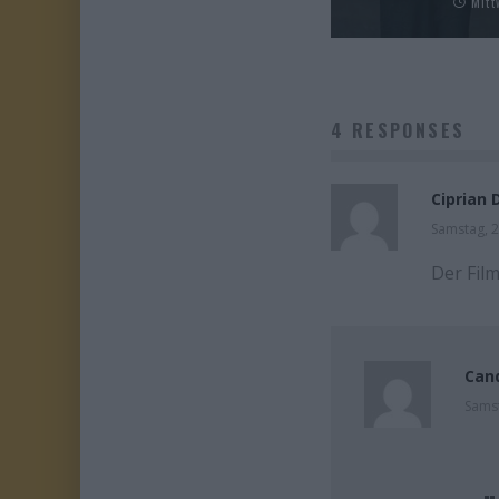
Mitt
4 RESPONSES
Ciprian 
Samstag, 
Der Film
Can
Samst