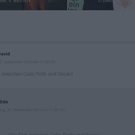
woch, 4. März 2026
Dienstag, 21. Okto
David
25. September 2010 um 11:33 Uhr
 zwischen Colin Firth und Oscar:(
dide
ag, 25. September 2010 um 11:35 Uhr
Der Film zwischen Colin Firth und Oscar:(