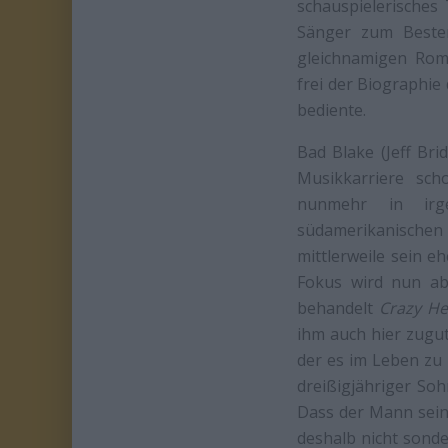
schauspielerisches
Sänger zum Besten
gleichnamigen Ro
frei der Biographi
bediente.
Bad Blake (Jeff Bri
Musikkarriere sch
nunmehr in irge
südamerikanischen K
mittlerweile sein 
Fokus wird nun ab
behandelt
Crazy He
ihm auch hier zugu
der es im Leben zu n
dreißigjähriger Soh
Dass der Mann sein
deshalb nicht sonder