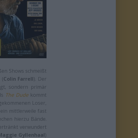
roßen Shows schmeißt
 (
Colin Farrell
). Der
gt, sondern primär
als
The Dude
kommt
ergekommenen Loser,
ein mittlerweile fast
rechen hierzu Bände.
ertränkt verwundert
Maggie Gyllenhaal
)