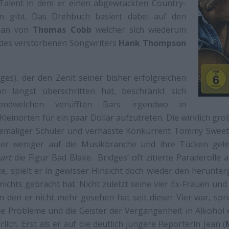
 Talent in dem er einen abgewrackten Country-
 gibt. Das Drehbuch basiert dabei auf den
man von
Thomas Cobb
welcher sich wiederum
e des verstorbenen Songwriters
Hank Thompson
dges), der den Zenit seiner bisher erfolgreichen
on längst überschritten hat, beschränkt sich
ndwelchen versifften Bars irgendwo in
leinorten für ein paar Dollar aufzutreten. Die wirklich g
ehemaliger Schüler und verhasste Konkurrent Tommy Sweet
er weniger auf die Musikbranche und ihre Tücken gele
art
die Figur Bad Blake. Bridges’ oft zitierte Paraderolle 
te, spielt er in gewisser Hinsicht doch wieder den herunt
ichts gebracht hat. Nicht zuletzt seine vier Ex-Frauen und 
n den er nicht mehr gesehen hat seit dieser Vier war, sp
e Probleme und die Geister der Vergangenheit in Alkohol 
lich. Erst als er auf die deutlich jüngere Reporterin Jean (