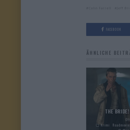
Colin Farrell
Jeff Br
FACEBOOK
ÄHNLICHE BEITR
THE BRIDE!
Ol
Krimi
Roadmovie