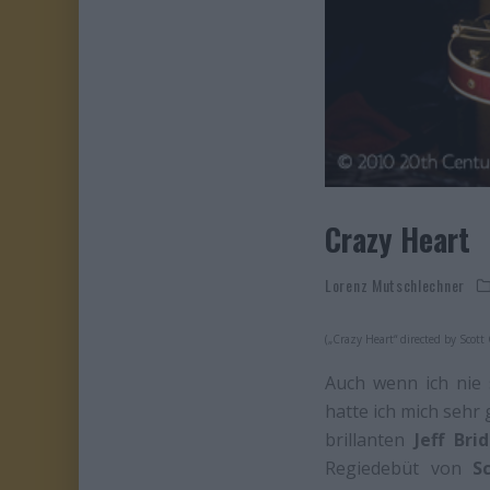
Crazy Heart
Lorenz Mutschlechner
(„Crazy Heart“ directed by Scott
Auch wenn ich nie 
hatte ich mich sehr 
brillanten
Jeff Bri
Regiedebüt von
S